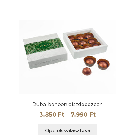
25.450 Ft
terméknek
több
variációja
van.
A
változatok
a
termékoldalon
választhatók
ki
Dubai bonbon díszdobozban
Ártartomány
3.850
Ft
–
7.990
Ft
3.850 Ft
Ennek
Opciók választása
-