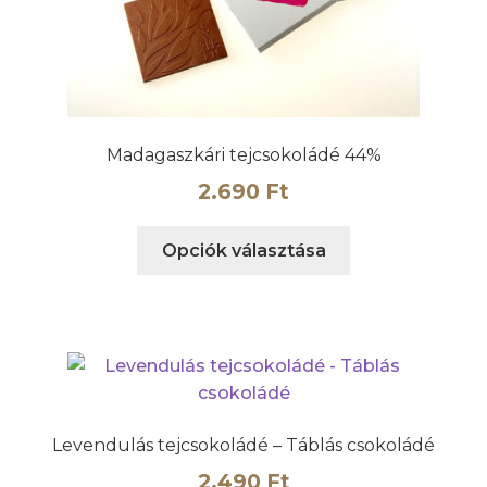
Madagaszkári tejcsokoládé 44%
2.690
Ft
Ennek
Opciók választása
a
terméknek
több
variációja
van.
A
változatok
Levendulás tejcsokoládé – Táblás csokoládé
a
2.490
Ft
termékoldalon