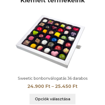
Kiemelt termékeink
Sweetic bonbonválogatás 36 darabos
Ártartomán
24.900
Ft
–
25.450
Ft
24.900 Ft
Ennek
Opciók választása
-
a