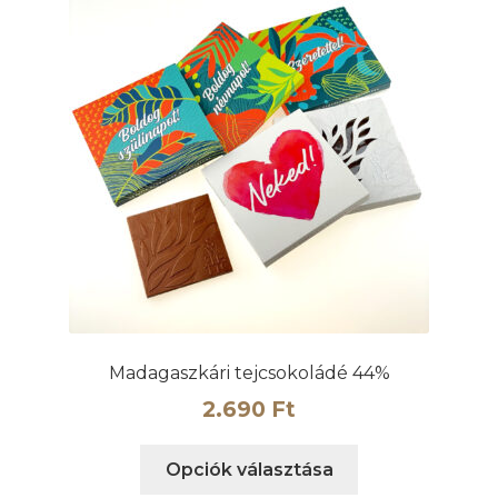
Madagaszkári tejcsokoládé 44%
2.690
Ft
Ennek
Opciók választása
a