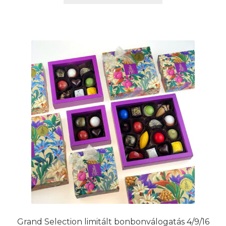
a
7.990 Ft
terméknek
több
variációja
van.
A
változatok
a
termékoldalon
választhatók
ki
Grand Selection limitált bonbonválogatás 4/9/16