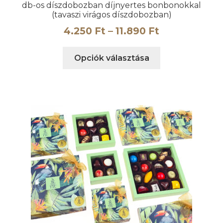
db-os díszdobozban díjnyertes bonbonokkal
(tavaszi virágos díszdobozban)
Ártartomány
4.250
Ft
–
11.890
Ft
4.250 Ft
Ennek
Opciók választása
-
a
11.890 Ft
terméknek
több
variációja
van.
A
változatok
a
termékoldalon
választhatók
ki