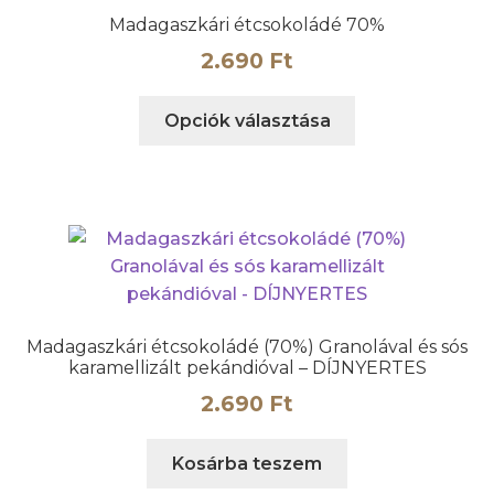
Madagaszkári étcsokoládé 70%
2.690
Ft
Ennek
Opciók választása
a
terméknek
több
variációja
van.
A
változatok
a
Madagaszkári étcsokoládé (70%) Granolával és sós
termékoldalon
karamellizált pekándióval – DÍJNYERTES
választhatók
2.690
Ft
ki
Kosárba teszem