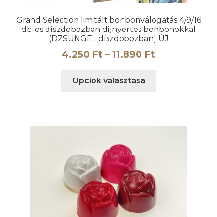
Grand Selection limitált bonbonválogatás 4/9/16
db-os díszdobozban díjnyertes bonbonokkal
(DZSUNGEL díszdobozban) ÚJ
Ártartomány
4.250
Ft
–
11.890
Ft
4.250 Ft
Ennek
Opciók választása
-
a
11.890 Ft
terméknek
több
variációja
van.
A
változatok
a
termékoldalon
választhatók
ki