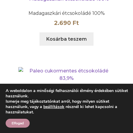
Madagaszkári étcsokoládé 100%
2.690
Ft
Kosárba teszem
A weboldalon a minőségi felhasználói élmény érdekében sütiket
Paleo cukormentes étcsokoládé 83,9%
használunk.
Ismerje meg tájékoztatónkat arról, hogy milyen sütiket
2.490
Ft
használunk, vagy a
beállítások
résznél ki lehet kapcsolni a
használatukat.
Kosárba teszem
Elfogad