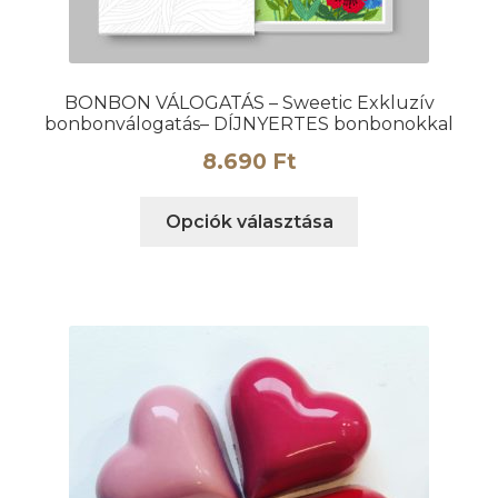
BONBON VÁLOGATÁS – Sweetic Exkluzív
bonbonválogatás– DÍJNYERTES bonbonokkal
8.690
Ft
Ennek
Opciók választása
a
terméknek
több
variációja
van.
A
változatok
a
termékoldalon
választhatók