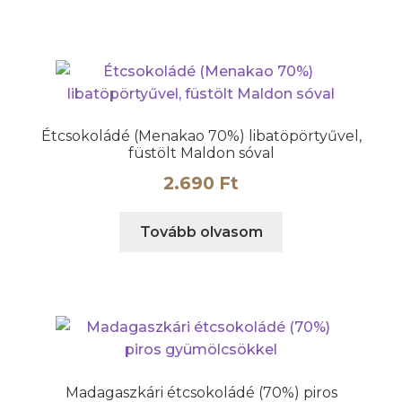
Étcsokoládé (Menakao 70%) libatöpörtyűvel,
füstölt Maldon sóval
2.690
Ft
Tovább olvasom
Madagaszkári étcsokoládé (70%) piros