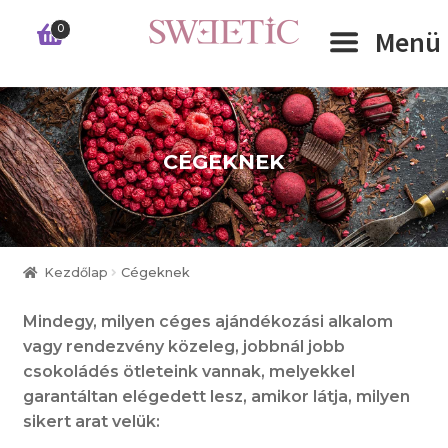
Ugrás
Kilépés
0
Menü
a
a
navigációhoz
tartalomba
Expand 
RÓLUNK
CÉGEKNEK
Expand 
WEBSHOP
Expand 
CÉGEKNEK
Kezdőlap
Cégeknek
INFORMÁCIÓK
Mindegy, milyen céges ajándékozási alkalom
KAPCSOLAT
vagy rendezvény közeleg, jobbnál jobb
csokoládés ötleteink vannak, melyekkel
garantáltan elégedett lesz, amikor látja, milyen
sikert arat velük: