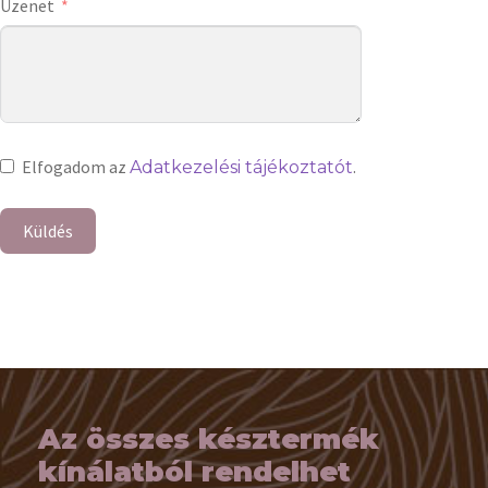
Üzenet
Elfogadom az
.
Adatkezelési tájékoztatót
Küldés
Az összes késztermék
kínálatból rendelhet