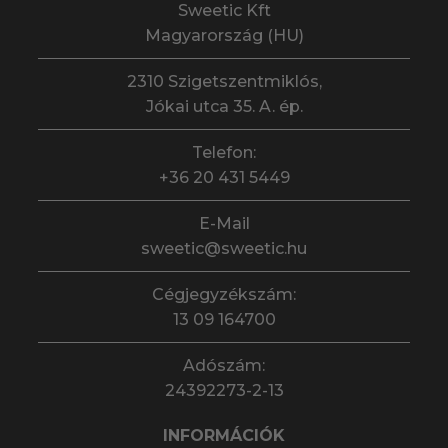
Sweetic Kft
Magyarország (HU)
2310 Szigetszentmiklós,
Jókai utca 35. A. ép.
Telefon:
+36 20 431 5449
E-Mail
sweetic@sweetic.hu
Cégjegyzékszám:
13 09 164700
Adószám:
24392273-2-13
INFORMÁCIÓK