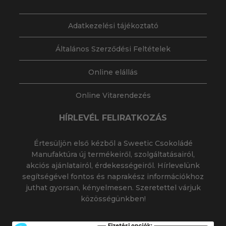
Adatkezelési tájékoztató
Általános Szerződési Feltételek
Online elállás
Online Vitarendezés
HÍRLEVÉL FELIRATKOZÁS
Értesüljön első kézből a Sweetic Csokoládé
Manufaktúra új termékeiről, szolgáltatásairól,
akciós ajánlatairól, érdekességeiről. Hírlevelünk
segítségével fontos és naprakész információkhoz
juthat gyorsan, kényelmesen. Szeretettel várjuk
közösségünkben!