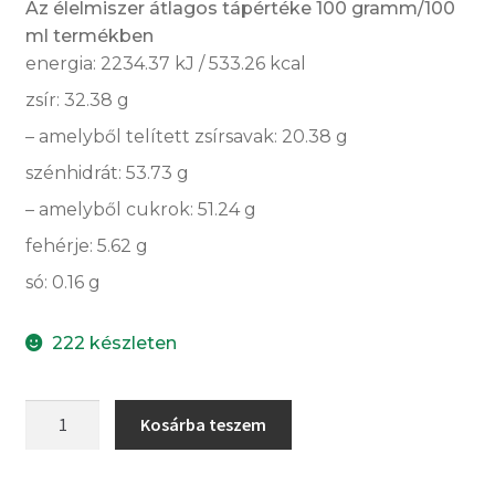
Az élelmiszer átlagos tápértéke 100 gramm/100
ml termékben
energia: 2234.37 kJ / 533.26 kcal
zsír: 32.38 g
– amelyből telített zsírsavak: 20.38 g
szénhidrát: 53.73 g
– amelyből cukrok: 51.24 g
fehérje: 5.62 g
só: 0.16 g
222 készleten
Forró
Kosárba teszem
csokoládé,
mogyorós,
tej