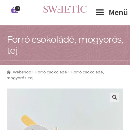
Ugrás
Kilépés
0
Menü
a
a
navigációhoz
tartalomba
Expand 
Forró csokoládé, mogyorós,
RÓLUNK
tej
Expand 
WEBSHOP
Expand 
CÉGEKNEK
Webshop
Forró csokoládé
Forró csokoládé,
mogyorós, tej
INFORMÁCIÓK
KAPCSOLAT