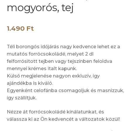
mogyorós, tej
1.490
Ft
Téli borongós időjárás nagy kedvence lehet ez a
mutatós forrócsokoládé, melyet 2 dl
felforrósított tejben vagy tejszínben feloldva
mennyei krémes italt kapunk.
Külső megjelenése nagyon exkluzív, így
ajándékba is kiváló.
Egyenként celofánba csomagoljuk és masnizzuk,
így szállítjuk.
Nézze át forrócsokoládé kínálatunkat, és
válassza ki az Ön kedvencét a változatok közül!