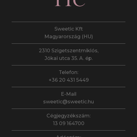
Sweetic Kft
Magyarország (HU)
2310 Szigetszentmiklós,
Jókai utca 35. A. ép.
Telefon:
+36 20 431 5449
E-Mail
sweetic@sweetic.hu
Cégjegyzékszám:
13 09 164700