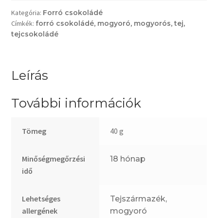
mennyiség
Kategória:
Forró csokoládé
Címkék:
forró csokoládé
,
mogyoró
,
mogyorós
,
tej
,
tejcsokoládé
Leírás
További információk
Tömeg
40 g
Minőségmegőrzési
18 hónap
idő
Lehetséges
Tejszármazék,
allergének
mogyoró