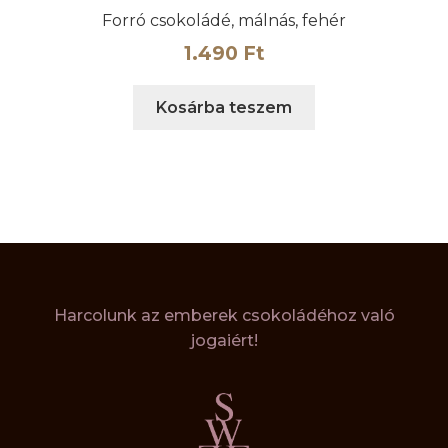
Forró csokoládé, málnás, fehér
1.490
Ft
Kosárba teszem
Harcolunk az emberek csokoládéhoz való
jogaiért!