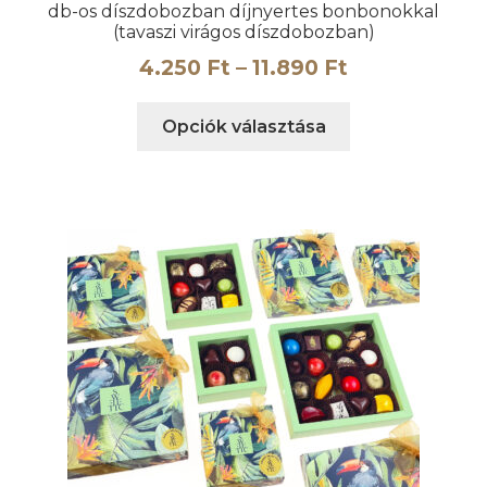
db-os díszdobozban díjnyertes bonbonokkal
(tavaszi virágos díszdobozban)
Ártartomány
4.250
Ft
–
11.890
Ft
4.250 Ft
Ennek
Opciók választása
-
a
11.890 Ft
terméknek
több
variációja
van.
A
változatok
a
termékoldalon
választhatók
ki