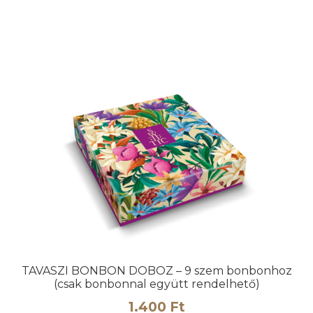
terméknek
több
variációja
van.
A
változatok
a
termékoldalon
választhatók
ki
TAVASZI BONBON DOBOZ – 9 szem bonbonhoz
(csak bonbonnal együtt rendelhető)
1.400
Ft