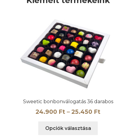
Kiemelt termékeink
Sweetic bonbonválogatás 36 darabos
Ártartomán
24.900
Ft
–
25.450
Ft
24.900 Ft
Ennek
Opciók választása
-
a