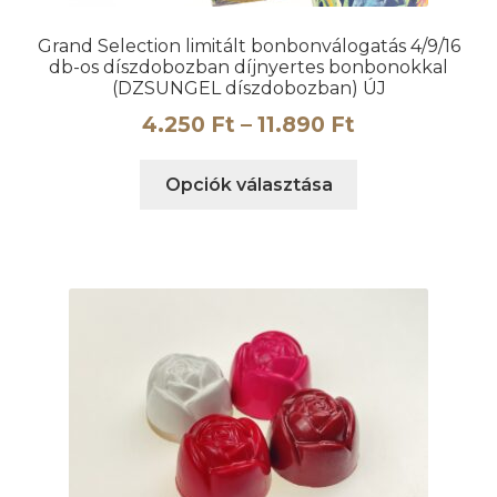
Grand Selection limitált bonbonválogatás 4/9/16
db-os díszdobozban díjnyertes bonbonokkal
(DZSUNGEL díszdobozban) ÚJ
Ártartomány
4.250
Ft
–
11.890
Ft
4.250 Ft
Ennek
Opciók választása
-
a
11.890 Ft
terméknek
több
variációja
van.
A
változatok
a
termékoldalon
választhatók
ki