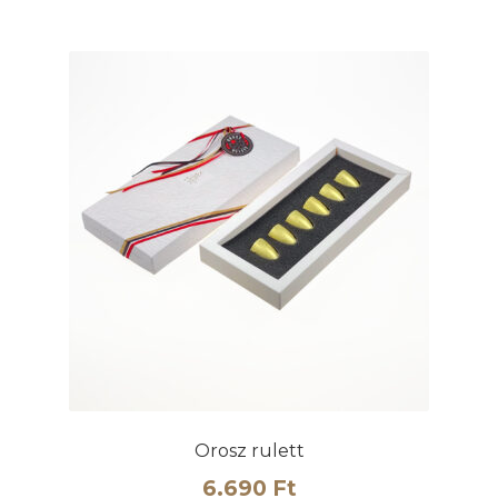
több
variációja
van.
A
változatok
a
termékoldalon
választhatók
ki
Orosz rulett
6.690
Ft