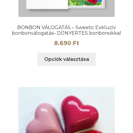
BONBON VÁLOGATÁS – Sweetic Exkluzív
bonbonválogatás– DÍJNYERTES bonbonokkal
8.690
Ft
Ennek
Opciók választása
a
terméknek
több
variációja
van.
A
változatok
a
termékoldalon
választhatók