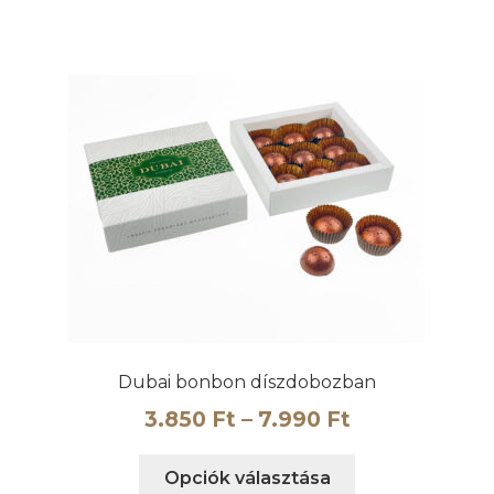
25.450 Ft
terméknek
több
variációja
van.
A
változatok
a
termékoldalon
választhatók
ki
Dubai bonbon díszdobozban
Ártartomány
3.850
Ft
–
7.990
Ft
3.850 Ft
Ennek
Opciók választása
-