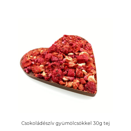
Csokoládészív gyümölcsökkel 30g tej