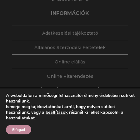
INFORMÁCIÓK
Adatkezelési tájékoztató
Általános Szerződési Feltételek
Online elállás
Online Vitarendezés
HÍRLEVÉL FELIRATKOZÁS
A weboldalon a minőségi felhasználói élmény érdekében sütiket
használunk.
Értesüljön első kézből a Sweetic Csokoládé
Ismerje meg tájékoztatónkat arról, hogy milyen sütiket
használunk, vagy a
beállítások
résznél ki lehet kapcsolni a
Manufaktúra új termékeiről, szolgáltatásairól,
használatukat.
akciós ajánlatairól, érdekességeiről. Hírlevelünk
segítségével fontos és naprakész információkhoz
Elfogad
juthat gyorsan, kényelmesen. Szeretettel várjuk