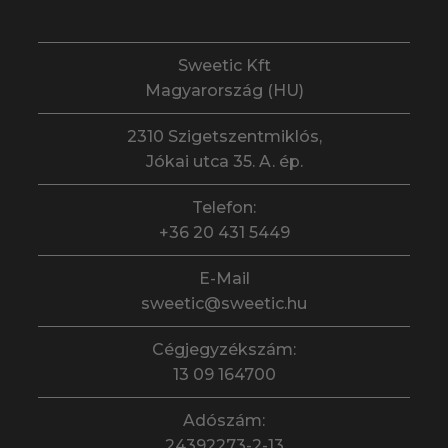
Sweetic Kft
Magyarország (HU)
2310 Szigetszentmiklós,
Jókai utca 35. A. ép.
Telefon:
+36 20 431 5449
E-Mail
sweetic@sweetic.hu
Cégjegyzékszám:
13 09 164700
Adószám:
24392273-2-13