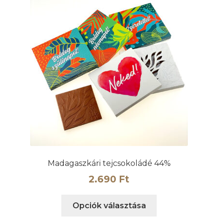
Madagaszkári tejcsokoládé 44%
2.690
Ft
Ennek
Opciók választása
a