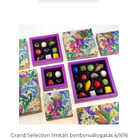
a
7.990 Ft
terméknek
több
variációja
van.
A
változatok
a
termékoldalon
választhatók
ki
Grand Selection limitált bonbonválogatás 4/9/16