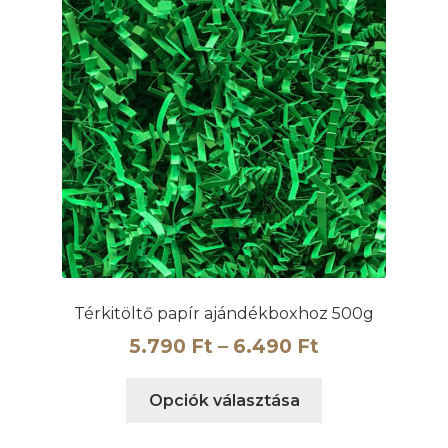
Térkitöltő papír ajándékboxhoz 500g
Ártartomány
5.790
Ft
–
6.490
Ft
5.790 Ft
Ennek
Opciók választása
-
a
6.490 Ft
terméknek