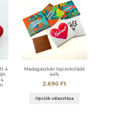
a
A
termékoldalon
változatok
választhatók
a
ki
termékoldalon
választhatók
ki
tt 4
Madagaszkári tejcsokoládé
ált
44%
 4
2.690
Ft
on
Ennek
Opciók választása
a
terméknek
több
variációja
van.