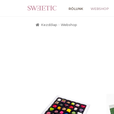
Ugrás
Kilépés
RÓLUNK
WEBSHOP
a
a
navigációhoz
tartalomba
Kezdőlap
Webshop