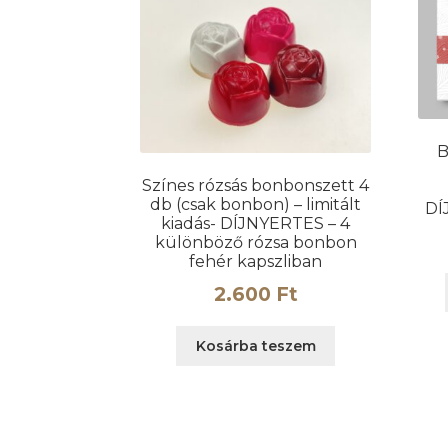
ki
B
Színes rózsás bonbonszett 4
db (csak bonbon) – limitált
DÍ
kiadás- DÍJNYERTES – 4
különböző rózsa bonbon
fehér kapszliban
2.600
Ft
Kosárba teszem