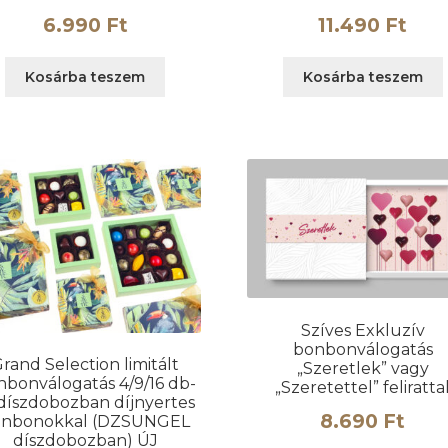
6.990
Ft
11.490
Ft
Kosárba teszem
Kosárba teszem
Szíves Exkluzív
bonbonválogatás
rand Selection limitált
„Szeretlek” vagy
nbonválogatás 4/9/16 db-
„Szeretettel” feliratta
 díszdobozban díjnyertes
8.690
Ft
onbonokkal (DZSUNGEL
díszdobozban) ÚJ