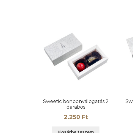
Sweetic bonbonválogatás 2
Sw
darabos
2.250
Ft
Kosárba teszem