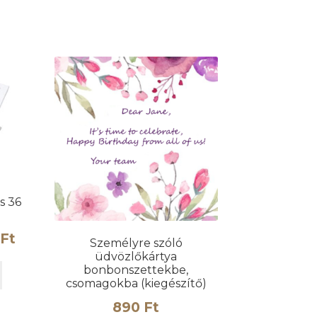
variációja
van.
A
változatok
a
termékoldalon
választhatók
ki
s 36
Ártartomány:
Ft
Személyre szóló
üdvözlőkártya
24.900 Ft
Ennek
bonbonszettekbe,
-
csomagokba (kiegészítő)
a
terméknek
25.450 Ft
890
Ft
több