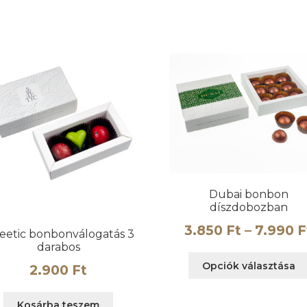
a
termékoldalon
választhatók
ki
Dubai bonbon
díszdobozban
3.850
Ft
–
7.990
F
eetic bonbonválogatás 3
darabos
Opciók választása
2.900
Ft
Kosárba teszem