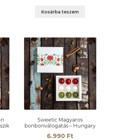
variációja
Kosárba teszem
van.
A
változatok
a
termékoldalon
választhatók
ki
on
Sweetic Magyaros
szik
bonbonválogatás – Hungary
6.990
Ft