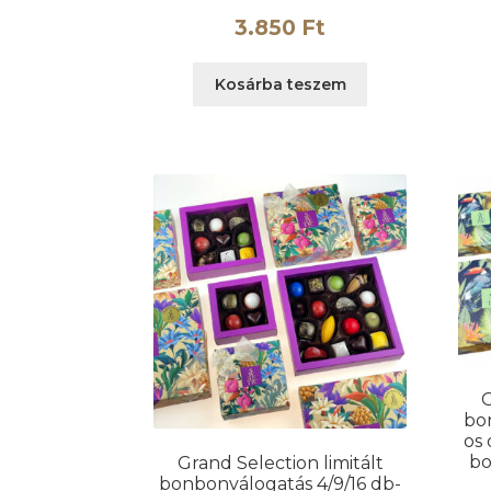
3.850
Ft
Kosárba teszem
G
bo
os
b
Grand Selection limitált
bonbonválogatás 4/9/16 db-