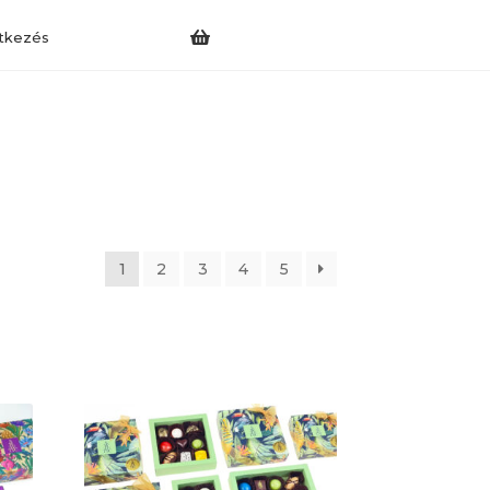
tkezés
1
2
3
4
5