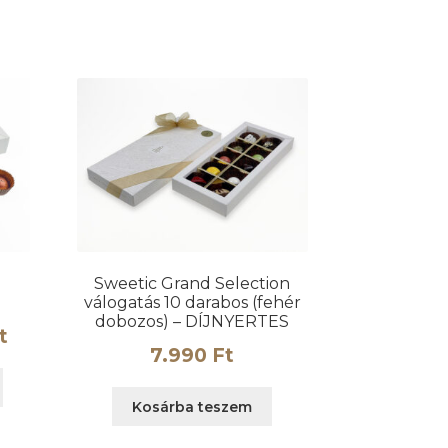
A
változatok
a
termékoldalon
választhatók
ki
Sweetic Grand Selection
válogatás 10 darabos (fehér
dobozos) – DÍJNYERTES
Ártartomány:
t
7.990
Ft
3.850 Ft
Ennek
-
a
Kosárba teszem
terméknek
7.990 Ft
több