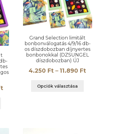
Grand Selection limitált
bonbonválogatás 4/9/16 db-
os díszdobozban díjnyertes
bonbonokkal (DZSUNGEL
lt
díszdobozban) ÚJ
db-
tes
Ártartomány:
4.250
Ft
–
11.890
Ft
ágos
4.250 Ft
Ennek
Opciók választása
Ártartomány:
t
-
a
4.250 Ft
terméknek
11.890 Ft
Ennek
több
-
a
variációja
terméknek
11.890 Ft
van.
több
A
variációja
változatok
van.