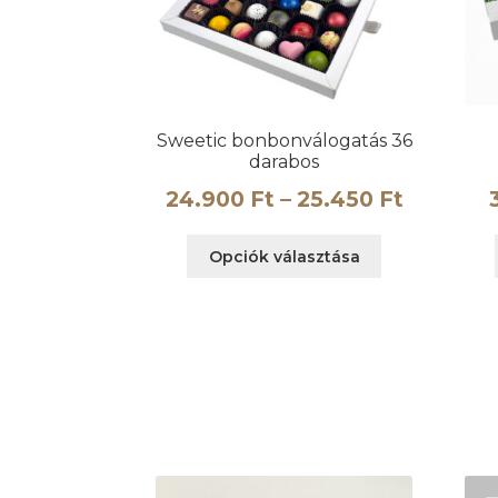
Sweetic bonbonválogatás 36
darabos
Ártarto
24.900
Ft
–
25.450
Ft
24.900 
Ennek
Opciók választása
-
a
terméknek
25.450 F
több
variációja
van.
A
változatok
a
termékoldalo
választhatók