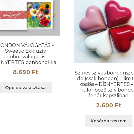
ki
ONBON VÁLOGATÁS –
Sweetic Exkluzív
bonbonválogatás–
JNYERTES bonbonokkal
8.690
Ft
Színes szíves bonbonsze
db (csak bonbon) – limit
kiadás – DÍJNYERTES –
Ennek
Opciók választása
különböző szív bonb
a
fehér kapszliban
terméknek
több
2.600
Ft
variációja
van.
Kosárba teszem
A
változatok