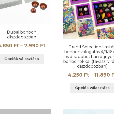
Dubai bonbon
díszdobozban
mány:
Ártartomány:
3.850
Ft
–
7.990
Ft
Grand Selection limitá
bonbonválogatás 4/9/16 
Ft
3.850 Ft
Ennek
os díszdobozban díjnyer
Opciók választása
-
bonbonokkal (tavaszi vir
a
díszdobozban)
terméknek
t
7.990 Ft
több
4.250
Ft
–
11.890
F
variációja
van.
Opciók választása
A
változatok
a
n
termékoldalon
választhatók