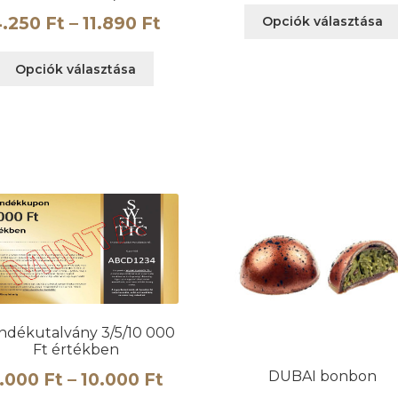
Ártartomány:
4.250
Ft
–
11.890
Ft
Opciók választása
4.250 Ft
Ennek
Opciók választása
ány:
-
a
terméknek
11.890 Ft
több
variációja
van.
A
változatok
a
termékoldalon
választhatók
ki
n
ndékutalvány 3/5/10 000
Ft értékben
Ártartomány:
DUBAI bonbon
.000
Ft
–
10.000
Ft