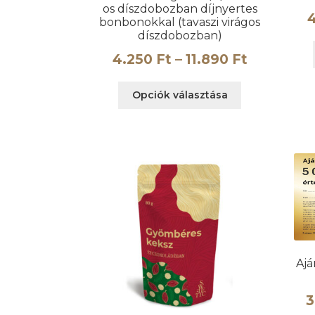
os díszdobozban díjnyertes
bonbonokkal (tavaszi virágos
díszdobozban)
Ártartom
4.250
Ft
–
11.890
Ft
4.250 Ft
Ennek
Opciók választása
-
a
terméknek
11.890 Ft
több
variációja
van.
A
változatok
a
termékoldalo
választhatók
ki
Ajá
3