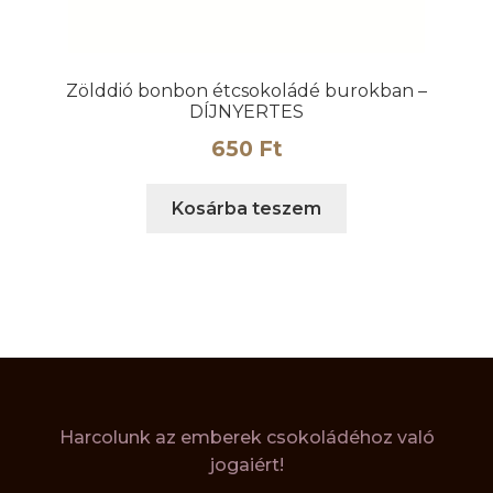
Zölddió bonbon étcsokoládé burokban –
DÍJNYERTES
650
Ft
Kosárba teszem
Harcolunk az emberek csokoládéhoz való
jogaiért!