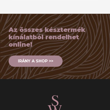
Az összes késztermék
kínálatból rendelhet
online!
IRÁNY A SHOP >>