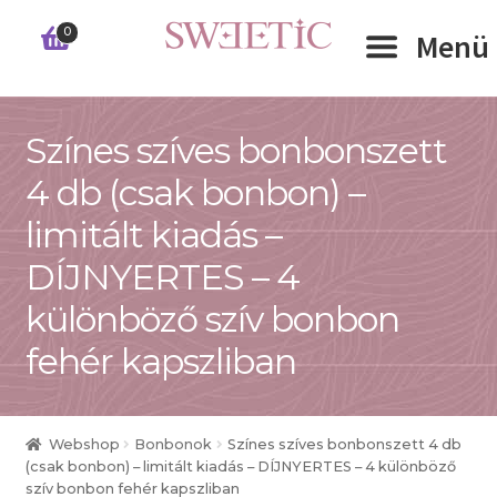
Ugrás
Kilépés
0
Menü
a
a
navigációhoz
tartalomba
Expand 
Színes szíves bonbonszett
RÓLUNK
4 db (csak bonbon) –
Expand 
WEBSHOP
limitált kiadás –
Expand 
CÉGEKNEK
DÍJNYERTES – 4
különböző szív bonbon
INFORMÁCIÓK
fehér kapszliban
KAPCSOLAT
Webshop
Bonbonok
Színes szíves bonbonszett 4 db
(csak bonbon) – limitált kiadás – DÍJNYERTES – 4 különböző
szív bonbon fehér kapszliban