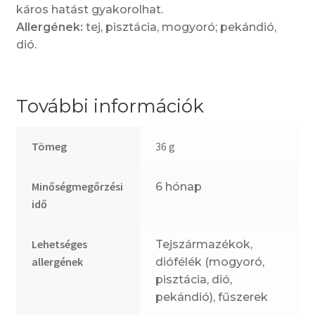
káros hatást gyakorolhat.
Allergének:
tej, pisztácia, mogyoró; pekándió,
dió.
További információk
Tömeg
36 g
Minőségmegőrzési
6 hónap
idő
Lehetséges
Tejszármazékok,
allergének
diófélék (mogyoró,
pisztácia, dió,
pekándió), fűszerek