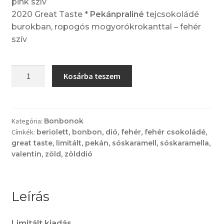
pink szív
2020 Great Taste *
Pekánpraliné
tejcsokoládé
burokban, ropogós mogyorókrokanttal – fehér
szív
Színes
Kosárba teszem
szíves
bonbonszett
4
db
Kategória:
Bonbonok
Címkék:
beriolett
,
bonbon
,
dió
,
fehér
,
fehér csokoládé
,
(csak
great taste
,
limitált
,
pekán
,
sóskaramell
,
sóskaramella
,
bonbon)
valentin
,
zöld
,
zölddió
-
limitált
kiadás
Leírás
-
DÍJNYERTES
-
Limitált kiadás