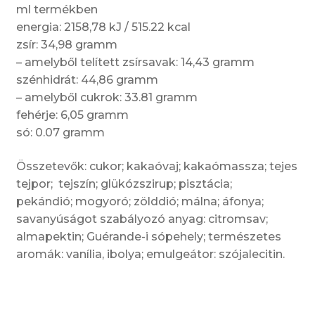
ml termékben
energia: 2158,78 kJ / 515.22 kcal
zsír: 34,98 gramm
– amelyből telített zsírsavak: 14,43 gramm
szénhidrát: 44,86 gramm
– amelyből cukrok: 33.81 gramm
fehérje: 6,05 gramm
só: 0.07 gramm
Összetevők: cukor; kakaóvaj; kakaómassza; tejes
tejpor; tejszín; glükózszirup; pisztácia;
pekándió; mogyoró; zölddió; málna; áfonya;
savanyúságot szabályozó anyag: citromsav;
almapektin; Guérande-i sópehely; természetes
aromák: vanília, ibolya; emulgeátor: szójalecitin.