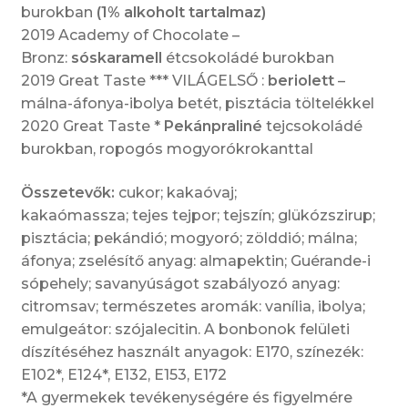
burokban
(1% alkoholt tartalmaz)
2019 Academy of Chocolate –
Bronz:
sóskaramell
étcsokoládé burokban
2019 Great Taste *** VILÁGELSŐ :
beriolett
–
málna-áfonya-ibolya betét, pisztácia töltelékkel
2020 Great Taste *
Pekánpraliné
tejcsokoládé
burokban, ropogós mogyorókrokanttal
Összetevők:
cukor; kakaóvaj;
kakaómassza; tejes tejpor; tejszín; glükózszirup;
pisztácia; pekándió; mogyoró; zölddió; málna;
áfonya; zselésítő anyag: almapektin; Guérande-i
sópehely; savanyúságot szabályozó anyag:
citromsav; természetes aromák: vanília, ibolya;
emulgeátor: szójalecitin. A bonbonok felületi
díszítéséhez használt anyagok: E170, színezék:
E102*, E124*, E132, E153, E172
*A gyermekek tevékenységére és figyelmére