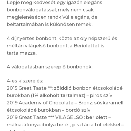
Lepje meg kedvesét egy igazán elegáns
bonbonválogatással, mely nem csak
megjelenésében rendkívül elegáns, de
beltartalmában is különösen remek.
4 díjnyertes bonbont, közte az oly népszerű és
méltán világelső bonbont, a Beriolettet is
tartalmazza.
A válogatásban szereplő bonbonok:
4-es kiszerelés:
2015 Great Taste **:
zölddió
bonbon étcsokoládé
burokban
(1% alkoholt tartalmaz)
– piros szív
2019 Academy of Chocolate – Bronz:
sóskaramell
étcsokoládé burokban – bordó szív
2019 Great Taste *** VILÁGELSŐ :
beriolett
–
málna-áfonya-ibolya betét, pisztácia töltelékkel –