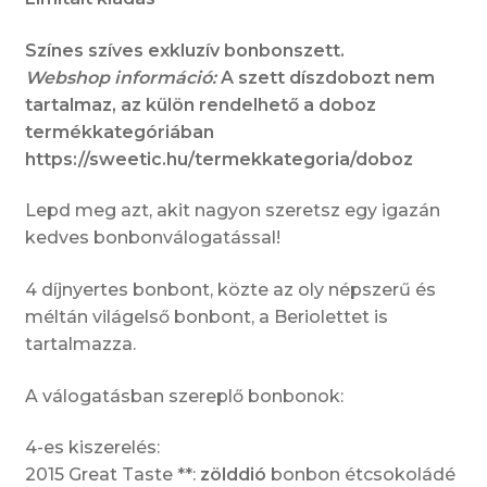
4
különböző
Színes szíves exkluzív bonbonszett.
szív
Webshop információ:
A szett díszdobozt nem
bonbon
tartalmaz, az külön rendelhető a doboz
fehér
termékkategóriában
kapszliban
https://sweetic.hu/termekkategoria/doboz
mennyiség
Lepd meg azt, akit nagyon szeretsz egy igazán
kedves bonbonválogatással!
4 díjnyertes bonbont, közte az oly népszerű és
méltán világelső bonbont, a Beriolettet is
tartalmazza.
A válogatásban szereplő bonbonok:
4-es kiszerelés:
2015 Great Taste **:
zölddió
bonbon étcsokoládé