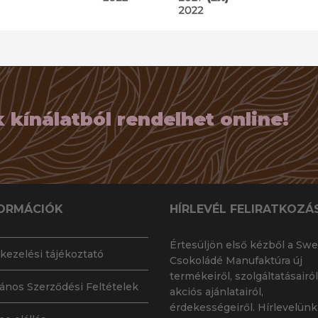
kínálatból rendelhet online!
ORMÁCIÓK
HÍRLEVÉL FELIRATKOZÁ
Értesüljön első kézből a Swe
kezelési tájékoztató
Csokoládé Manufaktúra új
termékeiről, szolgáltatásairól
lános Szerződési Feltételek
akciós ajánlatairól,
érdekességeiről. Hírlevelünk