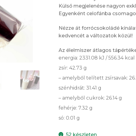
Külső megjelenése nagyon exkluz
Egyenként celofánba csomagolju
Nézze át forrócsokoládé kínálat
kedvencét a változatok közül!
Az élelmiszer átlagos tápérté
energia: 2331.08 kJ / 556.34 kcal
zsír: 42.73 g
– amelyből telített zsírsavak: 26
szénhidrát: 31.41 g
– amelyből cukrok: 26.14 g
fehérje: 7.32 g
só: 0.01 g
52 készleten