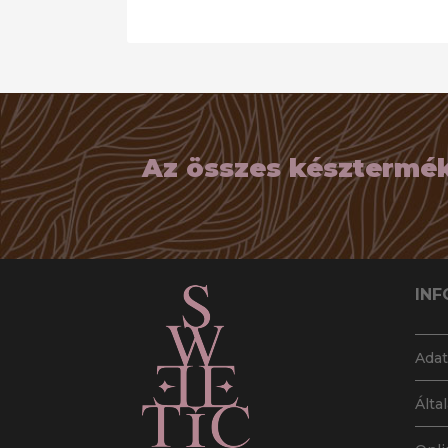
Az összes késztermék 
INF
Adat
Álta