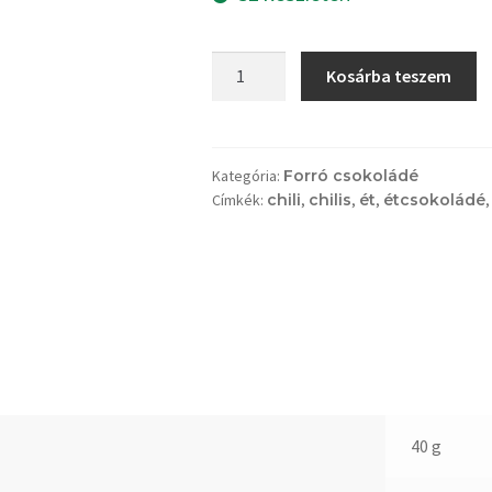
Forró
Kosárba teszem
csokoládé,
chilis,
ét
mennyiség
Kategória:
Forró csokoládé
Címkék:
chili
,
chilis
,
ét
,
étcsokoládé
40 g