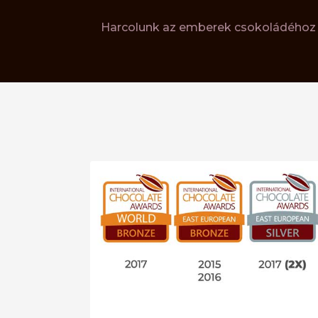
Harcolunk az emberek csokoládéhoz v