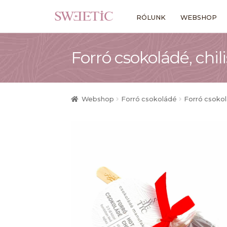
Ugrás
Kilépés
RÓLUNK
WEBSHOP
a
a
navigációhoz
tartalomba
Forró csokoládé, chili
Webshop
Forró csokoládé
Forró csokolá