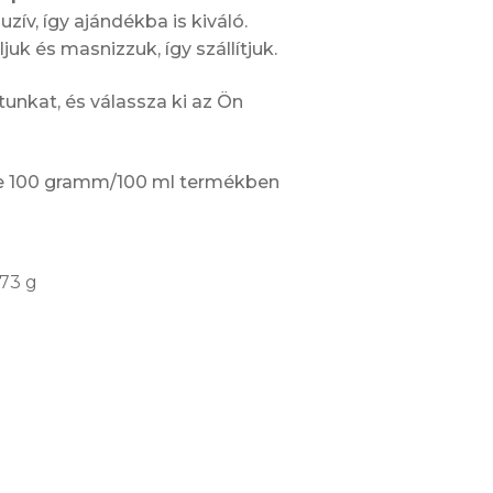
ív, így ajándékba is kiváló.
k és masnizzuk, így szállítjuk.
unkat, és válassza ki az Ön
ke 100 gramm/100 ml termékben
.73 g