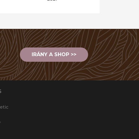
IRÁNY A SHOP >>
S
etic
,