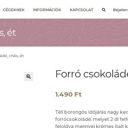
CÉGEKNEK
INFORMÁCIÓK
KAPCSOLAT
Bejelen
s, ét
dé, chilis, ét
Forró csokoládé,
1.490
Ft
Téli borongós időjárás nagy ke
forrócsokoládé, melyet 2 dl felf
feloldva mennyei krémes italt 