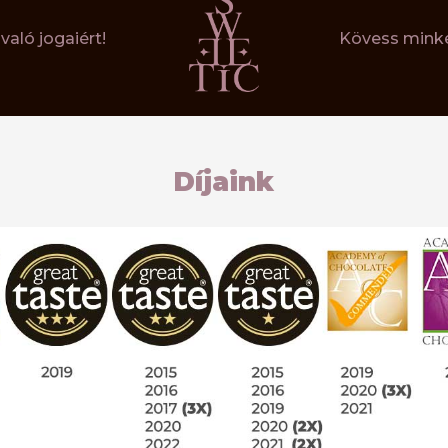
aló jogaiért!
Kövess minke
Díjaink