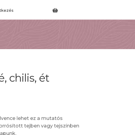
tkezés
 chilis, ét
dvence lehet ez a mutatós
orrósított tejben vagy tejszínben
kapunk.