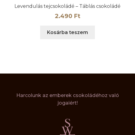
Levendulás tejcsokoládé – Táblás csokoládé
2.490
Ft
Kosárba teszem
Harcolunk az emberek csokoládéhoz való
jogaiért!