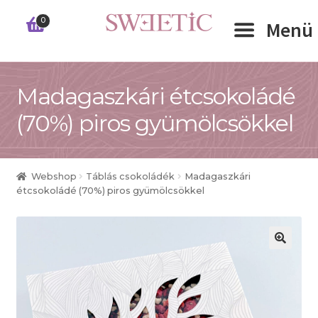
Ugrás
Kilépés
0
Menü
a
a
navigációhoz
tartalomba
Expand 
Madagaszkári étcsokoládé
RÓLUNK
(70%) piros gyümölcsökkel
Expand 
WEBSHOP
Expand 
CÉGEKNEK
Webshop
Táblás csokoládék
Madagaszkári
étcsokoládé (70%) piros gyümölcsökkel
INFORMÁCIÓK
KAPCSOLAT