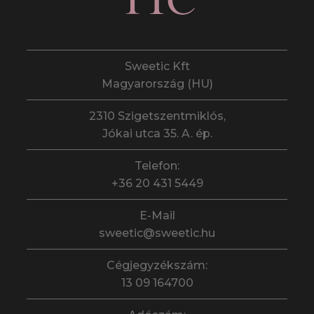
Sweetic Kft
Magyarország (HU)
2310 Szigetszentmiklós,
Jókai utca 35. A. ép.
Telefon:
+36 20 431 5449
E-Mail
sweetic@sweetic.hu
Cégjegyzékszám:
13 09 164700