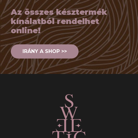
Az összes késztermék
kínálatból rendelhet
online!
IRÁNY A SHOP >>