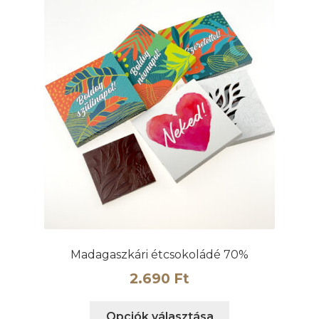
Madagaszkári étcsokoládé 70%
2.690
Ft
Ennek
Opciók választása