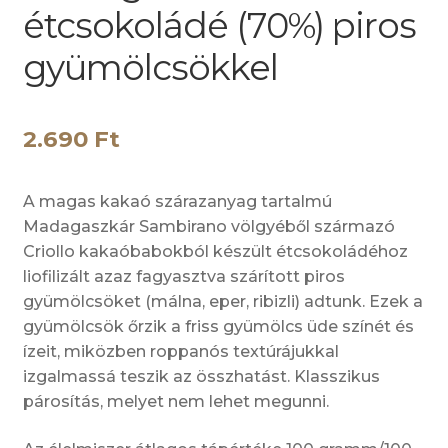
étcsokoládé (70%) piros
gyümölcsökkel
2.690
Ft
A magas kakaó szárazanyag tartalmú
Madagaszkár Sambirano völgyéből származó
Criollo kakaóbabokból készült étcsokoládéhoz
liofilizált azaz fagyasztva szárított piros
gyümölcsöket (málna, eper, ribizli) adtunk. Ezek a
gyümölcsök őrzik a friss gyümölcs üde színét és
ízeit, miközben roppanós textúrájukkal
izgalmassá teszik az összhatást. Klasszikus
párosítás, melyet nem lehet megunni.