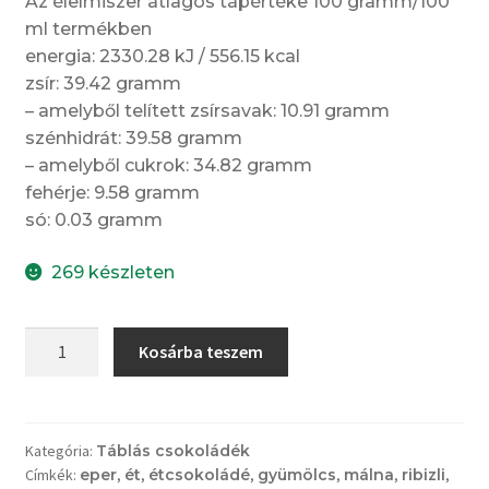
Az élelmiszer átlagos tápértéke 100 gramm/100
ml termékben
energia: 2330.28 kJ / 556.15 kcal
zsír: 39.42 gramm
– amelyből telített zsírsavak: 10.91 gramm
szénhidrát: 39.58 gramm
– amelyből cukrok: 34.82 gramm
fehérje: 9.58 gramm
só: 0.03 gramm
269 készleten
Madagaszkári
Kosárba teszem
étcsokoládé
(70%)
piros
gyümölcsökkel
Kategória:
Táblás csokoládék
Címkék:
eper
,
ét
,
étcsokoládé
,
gyümölcs
,
málna
,
ribizli
,
mennyiség