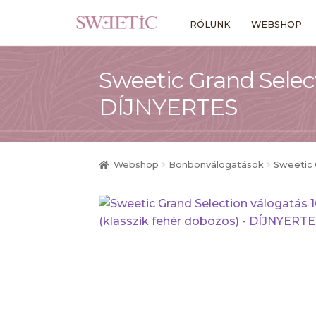
Ugrás
Kilépés
RÓLUNK
WEBSHOP
a
a
navigációhoz
tartalomba
Sweetic Grand Select
DÍJNYERTES
Webshop
Bonbonválogatások
Sweetic 