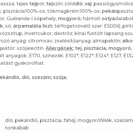
assza; tejes
tej
por;
tej
szín; zöld
dió
;
vaj
; passiógyümölcs;
ck; pisztácia100%-os; tökmagkrém100%-os;
pekán
paszt
or; Guérande-i sópehely;
mogyoró;
hántolt
ostya
darabok
ék
; só;
árpamaláta liszt
; térfogatnövelő szer: E500ii); pir
kózszirup, invertcukor, dextróz; kínai füstölt lapsang s
ozó anyag: citromsav; zselésítőanyag: almapektin;
alko
geátor: szójalecitin.
Allergének:
tej, pisztácia, mogyoró
t anyagok: E170, színezék: E102*, E122*, E124*, E127, E13
atást gyakorolhat.
pekándió, dió, szezám; szója;
dió, pekándió, pisztácia, fahéj, mogyorófélék, szezá
tonkabab