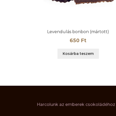
Levendulás bonbon (mártott)
650
Ft
Kosárba teszem
Harcolunk az emberek csokoládéhoz v