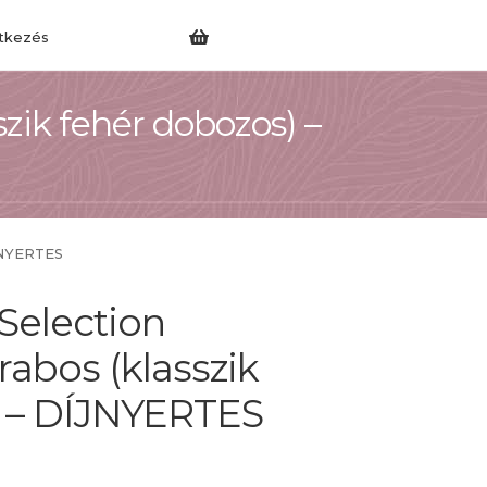
tkezés
zik fehér dobozos) –
ÍJNYERTES
Selection
rabos (klasszik
) – DÍJNYERTES