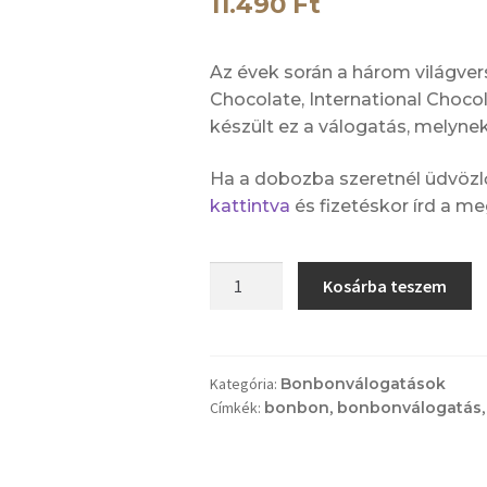
11.490
Ft
Az évek során a három világve
Chocolate, International Choco
készült ez a válogatás, melynek
Ha a dobozba szeretnél üdvözlő
kattintva
és fizetéskor írd a m
Sweetic
Kosárba teszem
Grand
Selection
válogatás
16
Kategória:
Bonbonválogatások
Címkék:
bonbon
,
bonbonválogatás
darabos
(klasszik
fehér