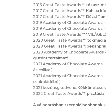
2016 Great Taste Awards *:
kókusz-m
2017 Great Taste Awards**:
Kahlua káv
2017 Great Taste Awards**:
Dúzsi Tam
2019 Academy of Chocolate Awards – S
2019 Academy of Chocolate Awards –
2019 Great Taste Awards *** VILÁGEL
2020 Great Taste Awards**:
tökmag á
2020 Great Taste Awards *:
pekánpra
2020 Academy of Chocolate Awards
glutént tartalmaz!
2021 Academy of Chocolate Awards
–
és chilivel)
2021 Academy of Chocolate Awards
–
csokoládéból)
2021 közönsgkedvenc:
Kékkör
étcsoko
2022 Great Taste Awards**:
pisztáci
A válogatásban szereplő bonbonok k