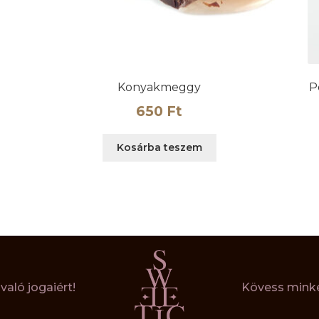
Konyakmeggy
P
650
Ft
Kosárba teszem
aló jogaiért!
Kövess minke