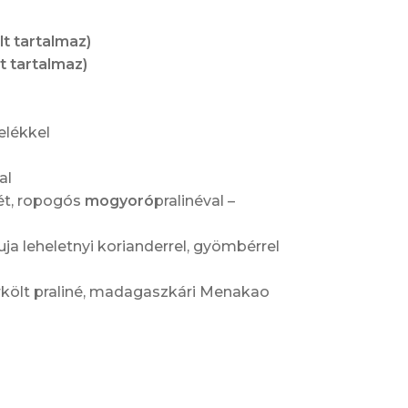
lt tartalmaz)
t tartalmaz)
elékkel
al
ét, ropogós
mogyoró
pralinéval –
a leheletnyi korianderrel, gyömbérrel
költ praliné, madagaszkári Menakao