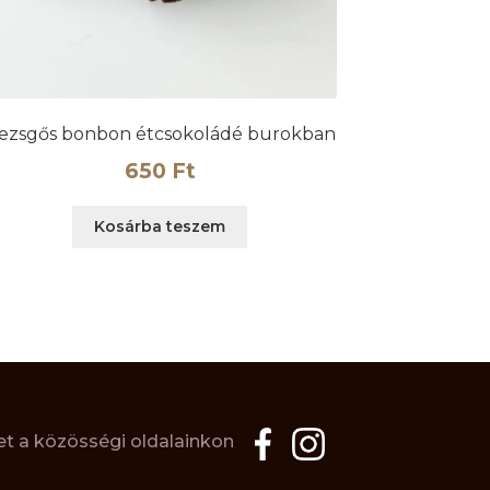
ezsgős bonbon étcsokoládé burokban
650
Ft
Kosárba teszem
t a közösségi oldalainkon