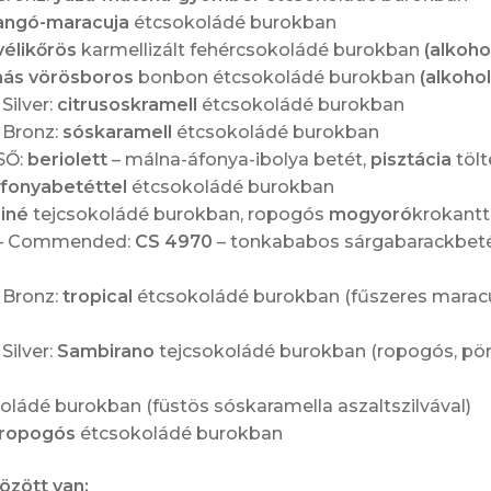
angó-maracuja
étcsokoládé burokban
élikőrös
karmellizált fehércsokoládé burokban
(alkoho
ás vörösboros
bonbon étcsokoládé burokban
(alkohol
ilver:
citrusoskramell
étcsokoládé burokban
 Bronz:
sóskaramell
étcsokoládé burokban
SŐ:
beriolett
– málna-áfonya-ibolya betét,
pisztácia
tölt
fonyabetéttel
étcsokoládé burokban
liné
tejcsokoládé burokban, ropogós
mogyoró
krokantt
 – Commended:
CS 4970
– tonkababos sárgabarackbet
Bronz:
tropical
étcsokoládé burokban (fűszeres maracuj
Silver:
Sambirano
tejcsokoládé burokban (ropogós, pör
ládé burokban (füstös sóskaramella aszaltszilvával)
a ropogós
étcsokoládé burokban
özött van: