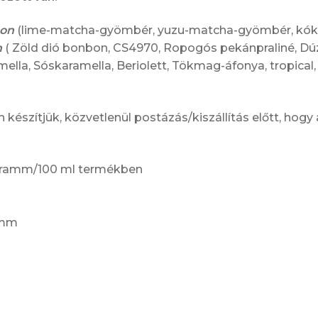
bon
(lime-matcha-gyömbér, yuzu-matcha-gyömbér, kó
n
( Zöld dió bonbon, CS4970, Ropogós pekánpraliné, Dú
mella, Sóskaramella, Beriolett, Tökmag-áfonya, tropical,
készítjük, közvetlenül postázás/kiszállítás előtt, hogy
 gramm/100 ml termékben
ramm