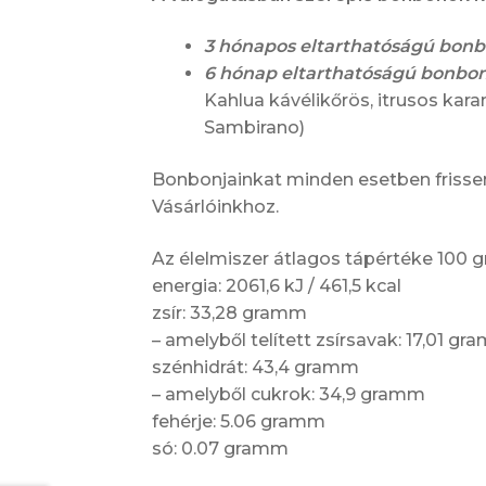
3 hónapos eltarthatóságú bon
6 hónap eltarthatóságú bonbo
Kahlua kávélikőrös, itrusos kara
Sambirano)
Bonbonjainkat minden esetben frissen 
Vásárlóinkhoz.
Az élelmiszer átlagos tápértéke 100
energia: 2061,6 kJ / 461,5 kcal
zsír: 33,28 gramm
– amelyből telített zsírsavak: 17,01 g
szénhidrát: 43,4 gramm
– amelyből cukrok: 34,9 gramm
fehérje: 5.06 gramm
só: 0.07 gramm