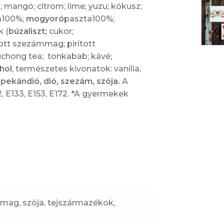
 mangó; citrom; lime; yuzu; kókusz;
a100%;
mogyoró
paszta100%;
 (
búzaliszt;
cukor;
ított szezámmag; pirított
ouchong tea; tonkabab; kávé;
hol
, természetes kivonatok: vanília,
, pekándió, dió, szezám, szója.
A
2, E133, E153, E172. *A gyermekek
mmag, szója, tejszármazékok,