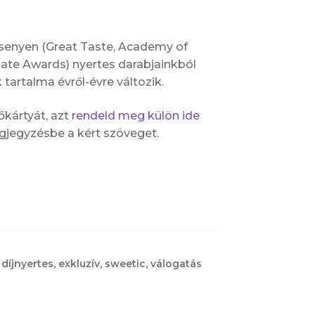
rsenyen (Great Taste, Academy of
late Awards) nyertes darabjainkból
 tartalma évről-évre változik.
kártyát, azt
rendeld meg külön ide
egjegyzésbe a kért szöveget.
,
díjnyertes
,
exkluzív
,
sweetic
,
válogatás