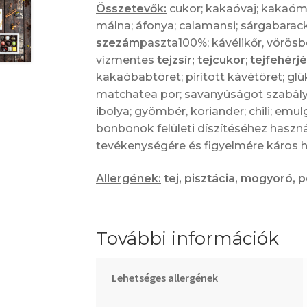
Összetevők:
cukor; kakaóvaj; kakaóm
málna; áfonya; calamansi; sárgabara
szezám
paszta100%; kávélikőr, vörösb
vízmentes
tejzsír; tejcukor
;
tejfehérj
kakaóbabtöret; pirított kávétöret; glü
matchatea por; savanyúságot szabály
ibolya; gyömbér, koriander; chili; emul
bonbonok felületi díszítéséhez használ
tevékenységére és figyelmére káros h
Allergének:
tej, pisztácia, mogyoró, 
További információk
Lehetséges allergének