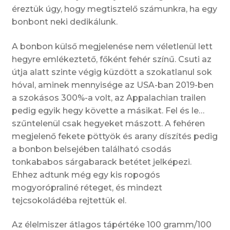
éreztük úgy, hogy megtisztelő számunkra, ha egy
bonbont neki dedikálunk.
A bonbon külső megjelenése nem véletlenül lett
hegyre emlékeztető, főként fehér színű. Csuti az
útja alatt szinte végig küzdött a szokatlanul sok
hóval, aminek mennyisége az USA-ban 2019-ben
a szokásos 300%-a volt, az Appalachian trailen
pedig egyik hegy követte a másikat. Fel és le…
szűntelenül csak hegyeket mászott. A fehéren
megjelenő fekete pöttyök és arany díszítés pedig
a bonbon belsejében található csodás
tonkababos sárgabarack betétet jelképezi.
Ehhez adtunk még egy kis ropogós
mogyorópraliné réteget, és mindezt
tejcsokoládéba rejtettük el.
Az élelmiszer átlagos tápértéke 100 gramm/100