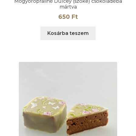
Mogyorópraliné Dulcey (szőke) csokoládéba
mártva
650
Ft
Kosárba teszem