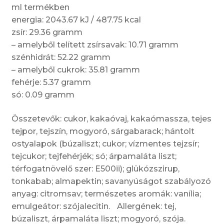
ml termékben
energia: 2043.67 kJ / 487.75 kcal
zsír: 29.36 gramm
– amelyből telített zsírsavak: 10.71 gramm
szénhidrát: 52.22 gramm
– amelyből cukrok: 35.81 gramm
fehérje: 5.37 gramm
só: 0.09 gramm
Összetevők: cukor, kakaóvaj, kakaómassza, tejes
tejpor, tejszín, mogyoró, sárgabarack; hántolt
ostyalapok (búzaliszt; cukor; vízmentes tejzsír;
tejcukor; tejfehérjék; só; árpamaláta liszt;
térfogatnövelő szer: E500ii); glükózszirup,
tonkabab; almapektin; savanyúságot szabályozó
anyag: citromsav; természetes aromák: vanília;
emulgeátor: szójalecitin. Allergének: tej,
búzaliszt, árpamaláta liszt; mogyoró, szója.