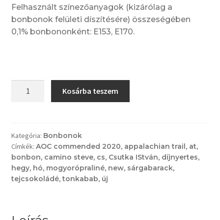
Felhasznált színezőanyagok (kizárólag a
bonbonok felületi díszítésére) összeségében
0,1% bonbononként: E153, E170.
CS
Kosárba teszem
4970–
DÍJNYERTES
mennyiség
Kategória:
Bonbonok
Címkék:
AOC commended 2020
,
appalachian trail
,
at
,
bonbon
,
camino steve
,
cs
,
Csutka IStván
,
díjnyertes
,
hegy
,
hó
,
mogyorópraliné
,
new
,
sárgabarack
,
tejcsokoládé
,
tonkabab
,
új