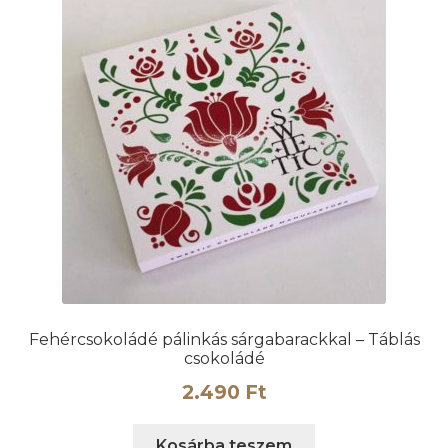
Fehércsokoládé pálinkás sárgabarackkal – Táblás
csokoládé
2.490
Ft
Kosárba teszem