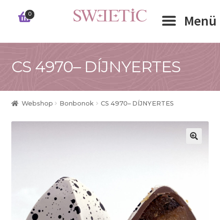
Ugrás
Kilépés
0
Menü
a
a
navigációhoz
tartalomba
Expand 
CS 4970– DÍJNYERTES
RÓLUNK
Expand 
WEBSHOP
Webshop
Bonbonok
CS 4970– DÍJNYERTES
Expand 
CÉGEKNEK
INFORMÁCIÓK
KAPCSOLAT