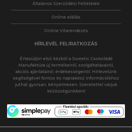
Általános Szerződési Feltételek
Online elállás
Online Vitarendezés
HÍRLEVÉL FELIRATKOZÁS
Értesüljön első kézből a Sweetic Csokoládé
Manufaktúra új termékeiről, szolgáltatásairól,
akciós ajánlatairól, érdekességeiről. Hírlevelünk
segítségével fontos és naprakész információkhoz
juthat gyorsan, kényelmesen. Szeretettel várjuk
közösségünkben!