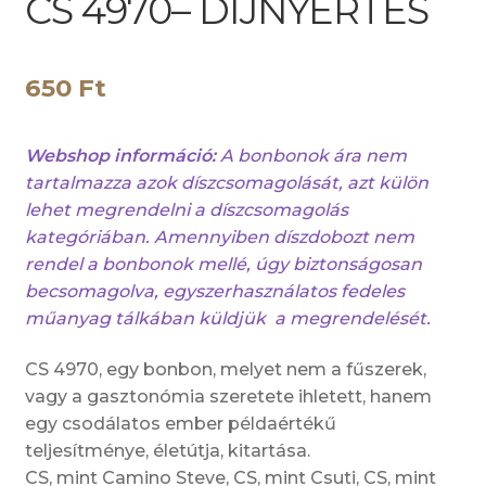
CS 4970– DÍJNYERTES
650
Ft
Webshop információ:
A bonbonok ára nem
tartalmazza azok díszcsomagolását, azt külön
lehet megrendelni a díszcsomagolás
kategóriában. Amennyiben díszdobozt nem
rendel a bonbonok mellé, úgy biztonságosan
becsomagolva, egyszerhasználatos fedeles
műanyag tálkában küldjük a megrendelését.
CS 4970, egy bonbon, melyet nem a fűszerek,
vagy a gasztonómia szeretete ihletett, hanem
egy csodálatos ember példaértékű
teljesítménye, életútja, kitartása.
CS, mint Camino Steve, CS, mint Csuti, CS, mint