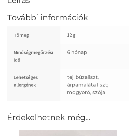
Leírás
További információk
Tömeg
12 g
Minőségmegőrzési
6 hónap
idő
Lehetséges
tej, búzaliszt,
allergének
árpamaláta liszt;
mogyoró, szója
Érdekelhetnek még…