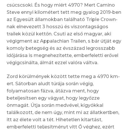
csúcscsoki. És hogy miért 4970? Mert Camino
Steve ennyi kilométert tett meg gyalog 2019-ben
az Egyesült államokban található Triple Crown-
nak elnevezett 3 hosszú és viszontagságos
trailek közül kettőn. Csuti az első magyar, aki
végigment az Appalachian Trailen, s bár útját egy
komoly betegség és az évszázad legrosszabb
időjárása is megnehezítette, emberfeletti erővel
végigcsinálta, álmát ezzel valóra váltva.
Zord körülmények között tette meg a 4970 km-
ert. Sátorban aludt túrája során végig,
folyamatosan fázva, átázva ment, hogy
beteljesítsen egy vágyat, hogy legyőzze
önmagát. Útja során medvével, kígyókkal
találkozott, de nem úgy, mint mi az állatkertben,
itt az élete volt a tét. Hihetetlen kitartást,
emberfeletti teljesítményt vitt Ő véghez, ezért