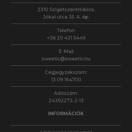
2310 Szigetszentmiklós,
Jókai utca 35. A. ép.
Telefon:
+36 20 431 5449
E-Mail
sweetic@sweetic.hu
Cégjegyzékszám:
13 09 164700
Adószám:
24392273-2-13
INFORMÁCIÓK