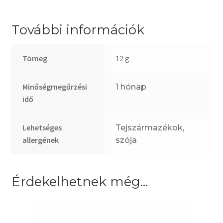
További információk
Tömeg
12 g
Minőségmegőrzési
1 hónap
idő
Lehetséges
Tejszármazékok,
allergének
szója
Érdekelhetnek még…