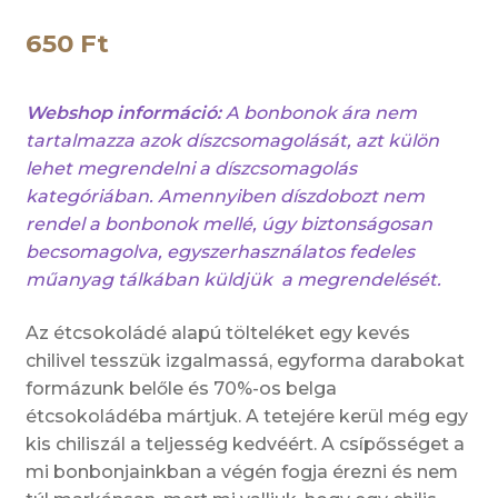
650
Ft
Webshop információ:
A bonbonok ára nem
tartalmazza azok díszcsomagolását, azt külön
lehet megrendelni a díszcsomagolás
kategóriában. Amennyiben díszdobozt nem
rendel a bonbonok mellé, úgy biztonságosan
becsomagolva, egyszerhasználatos fedeles
műanyag tálkában küldjük a megrendelését.
Az étcsokoládé alapú tölteléket egy kevés
chilivel tesszük izgalmassá, egyforma darabokat
formázunk belőle és 70%-os belga
étcsokoládéba mártjuk. A tetejére kerül még egy
kis chiliszál a teljesség kedvéért. A csípősséget a
mi bonbonjainkban a végén fogja érezni és nem