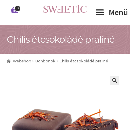
Ugrás
Kilépés
0
Menü
a
a
navigációhoz
tartalomba
Expand 
Chilis étcsokoládé praliné
RÓLUNK
Expand 
WEBSHOP
Webshop
Bonbonok
Chilis étcsokoládé praliné
Expand 
CÉGEKNEK
INFORMÁCIÓK
KAPCSOLAT