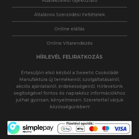
Adatkezelési tájékoztató
Általános Szerződési Feltételek
Online elállás
Online Vitarendezés
HÍRLEVÉL FELIRATKOZÁS
Értesüljön első kézből a Sweetic Csokoládé
Manufaktúra új termékeiről, szolgáltatásairól,
akciós ajánlatairól, érdekességeiről. Hírlevelünk
segítségével fontos és naprakész információkhoz
juthat gyorsan, kényelmesen. Szeretettel várjuk
közösségünkben!