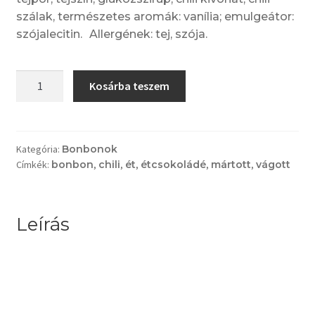
szálak, természetes aromák: vanília; emulgeátor:
szójalecitin. Allergének: tej, szója.
Chilis
Kosárba teszem
étcsokoládé
praliné
mennyiség
Kategória:
Bonbonok
Címkék:
bonbon
,
chili
,
ét
,
étcsokoládé
,
mártott
,
vágott
Leírás