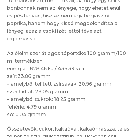
túl markánsan, mert mi valljuk, hogy egy chilis
bonbonnak nem az lényege, hogy ehetetlenül
csípős legyen, hisz az nem egy bogyiszlói
paprika, hanem hogy kissé megbolondítsa a
lényeg, azaz a csoki ízét, ettől téve azt
izgalmassá.
Az élelmiszer átlagos tápértéke 100 gramm/100
ml termékben
energia: 1828.46 kJ / 436.39 kcal
zsír: 33.06 gramm
– amelyből telített zsírsavak: 20.96 gramm
szénhidrát: 28.05 gramm
– amelyből cukrok: 18.25 gramm
fehérje: 4.79 gramm
só: 0.04 gramm
Összetevők: cukor, kakaóvaj, kakaómassza, tejes
tejpor, tejszín, glükózszirup, chili kivonat, chili