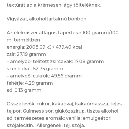
textúrát ad a krémesen lágy tölteléknek.
Vigyázat, alkoholtartalmú bonbon!
Az élelmiszer átlagos tápértéke 100 gramm/100
ml termékben
energia: 2008.69 kJ / 479.40 kcal
zsír: 27.19 gramm
– amelyből telített zsírsavak: 17.08 gramm
szénhidrát: 52.75 gramm
– amelyből cukrok: 49.56 gramm
fehérje: 4.29 gramm
só: 0.13 gramm
Összetevők: cukor, kakaóvaj, kakaómassza, tejes
tejpor, Guinness sör, glükózszirup, tiszta alkohol;
só; természetes aromák: vanília; emulgeátor:
szójalecitin. Allergének: tej, szója.