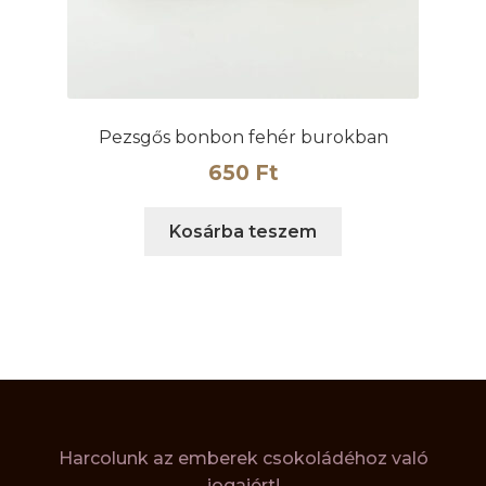
Pezsgős bonbon fehér burokban
650
Ft
Kosárba teszem
Harcolunk az emberek csokoládéhoz való
jogaiért!