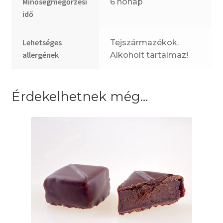
Minőségmegőrzési
6 hónap
idő
Lehetséges
Tejszármazékok.
allergének
Alkoholt tartalmaz!
Érdekelhetnek még…