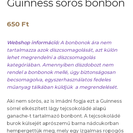
Guinness sörös bonbon
650
Ft
Webshop információ:
A bonbonok ára nem
tartalmazza azok díszcsomagolását, azt külön
lehet megrendelni a díszcsomagolás
kategóriában. Amennyiben díszdobozt nem
rendel a bonbonok mellé, úgy biztonságosan
becsomagolva, egyszerhasználatos fedeles
műanyag tálkában küldjük a megrendelését.
Aki nem sörös, az is imádni fogja ezt a Guinness
sörrel elkészített lágy tejcsokoládé alapú
ganache-t tartalmazó bonbont. A tejcsokoládé
burok külsejét aprószemű barna nádcukorban
hempergettük meg, mely egy izgalmas ropogós