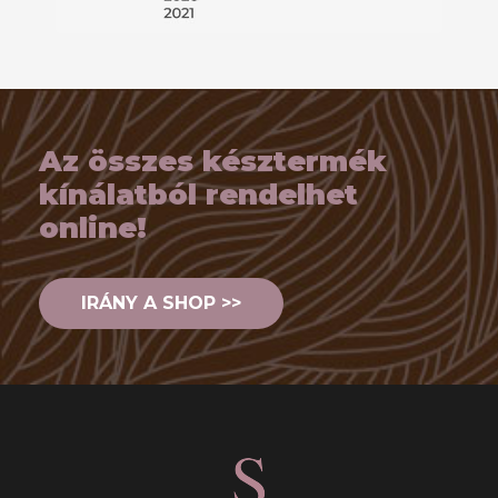
Az összes késztermék
kínálatból rendelhet
online!
IRÁNY A SHOP >>