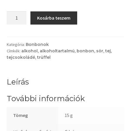
Guinness
Kosárba teszem
sörös
bonbon
mennyiség
Kategória:
Bonbonok
Címkék:
alkohol
,
alkoholtartalmú
,
bonbon
,
sör
,
tej
,
tejcsokoládé
,
trüffel
Leírás
További információk
Tömeg
15 g