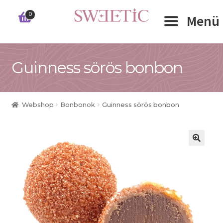
Ugrás
Kilépés
0
Menü
a
a
navigációhoz
tartalomba
Expand 
Guinness sörös bonbon
RÓLUNK
Expand 
WEBSHOP
Webshop
Bonbonok
Guinness sörös bonbon
Expand 
CÉGEKNEK
INFORMÁCIÓK
KAPCSOLAT