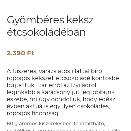
Gyömbéres keksz
étcsokoládéban
2.390
Ft
A fűszeres, varázslatos illattal bíró
ropogós kekszet étcsokoládé köntösbe
bújtattuk. Bár erről az ízvilágról
leginkább a karácsony jut legtöbbünk
eszébe, mi úgy gondoljuk, hogy egész
évben aktuális egy ilyen csokoládés,
ropogós finomság.
80 grammos kiszerelésben, fenntartható,
esztétikus csomagolásban ajándéknak is kiváló