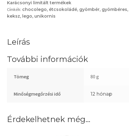
Karácsonyi limitált termékek
Címkék:
chocolego
,
étcsokoládé
,
gyömbér
,
gyömbéres
,
keksz
,
lego
,
unikornis
Leírás
További információk
Tömeg
80 g
Minőségmegőrzési idő
12 hónap
Érdekelhetnek még…