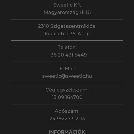
Sweetic Kft
Magyarország (HU)
2310 Szigetszentmiklós,
Jókai utca 35. A. ép.
Telefon:
+36 20 431 5449
E-Mail
sweetic@sweetic.hu
Cégjegyzékszám:
13 09 164700
Adószám:
24392273-2-13
INFORMÁCIÓK