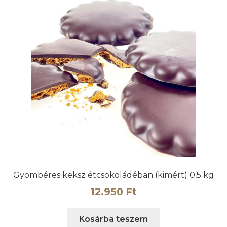
Gyömbéres keksz étcsokoládéban (kimért) 0,5 kg
12.950
Ft
Kosárba teszem