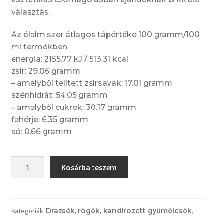
választás.
Az élelmiszer átlagos tápértéke 100 gramm/100
ml termékben
energia: 2155.77 kJ / 513.31 kcal
zsír: 29.06 gramm
– amelyből telített zsírsavak: 17.01 gramm
szénhidrát: 54.05 gramm
– amelyből cukrok: 30.17 gramm
fehérje: 6.35 gramm
só: 0.66 gramm
Gyömbéres
Kosárba teszem
keksz
étcsokoládéban
mennyiség
Kategóriák:
Drazsék, rögök, kandírozott gyümölcsök
,