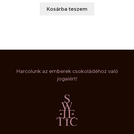
Kosárba teszem
Harcolunk az emberek csokoládéhoz való
jogaiért!