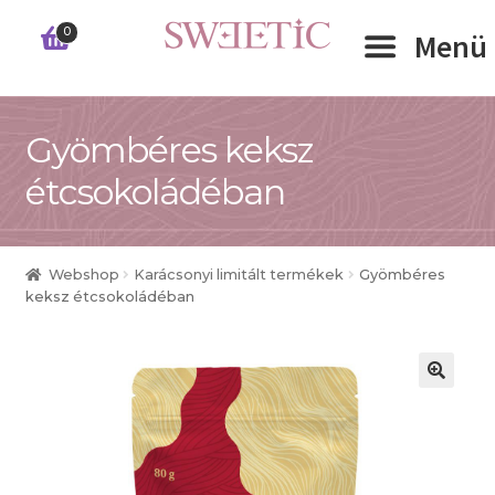
Ugrás
Kilépés
0
Menü
a
a
navigációhoz
tartalomba
Expand 
Gyömbéres keksz
RÓLUNK
étcsokoládéban
Expand 
WEBSHOP
Expand 
CÉGEKNEK
Webshop
Karácsonyi limitált termékek
Gyömbéres
keksz étcsokoládéban
INFORMÁCIÓK
KAPCSOLAT