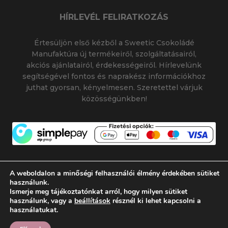
HÍRLEVÉL FELIRATKOZÁS
Értesüljön első kézből a Sweetic Csokoládé
Manufaktúra új termékeiről, szolgáltatásairól,
akciós ajánlatairól, érdekességeiről. Hírlevelünk
segítségével fontos és naprakész információkhoz
juthat gyorsan, kényelmesen. Szeretettel várjuk
közösségünkben!
A weboldalon a minőségi felhasználói élmény érdekében sütiket
használunk.
Ismerje meg tájékoztatónkat arról, hogy milyen sütiket
© 2026 SWEETIC CSOKOLÁDÉ MANUFAKTÚRA
használunk, vagy a
beállítások
résznél ki lehet kapcsolni a
|
|
SWEETIC@SWEETIC.HU
használatukat.
Készítette:
Flamich Gábor