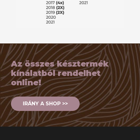
Az összes késztermék
kínálatból rendelhet
online!
IRÁNY A SHOP >>