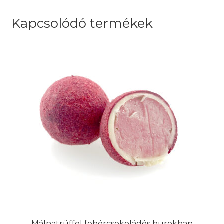
Kapcsolódó termékek
Málnatrüffel fehércsokoládés burokban