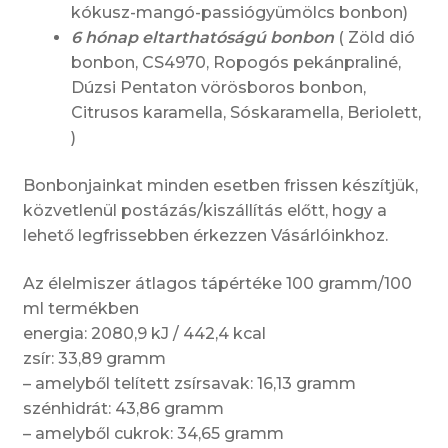
kókusz-mangó-passiógyümölcs bonbon)
6 hónap eltarthatóságú bonbon
( Zöld dió
bonbon, CS4970, Ropogós pekánpraliné,
Dúzsi Pentaton vörösboros bonbon,
Citrusos karamella, Sóskaramella, Beriolett,
)
Bonbonjainkat minden esetben frissen készítjük,
közvetlenül postázás/kiszállítás előtt, hogy a
lehető legfrissebben érkezzen Vásárlóinkhoz.
Az élelmiszer átlagos tápértéke 100 gramm/100
ml termékben
energia: 2080,9 kJ / 442,4 kcal
zsír: 33,89 gramm
– amelyből telített zsírsavak: 16,13 gramm
szénhidrát: 43,86 gramm
– amelyből cukrok: 34,65 gramm