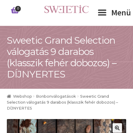
Ugrás
Kilépés
0
Menü
a
a
navigációhoz
tartalomba
Expand 
Sweetic Grand Selection
RÓLUNK
válogatás 9 darabos
Expand 
WEBSHOP
(klasszik fehér dobozos) –
Expand 
CÉGEKNEK
DÍJNYERTES
INFORMÁCIÓK
Webshop
Bonbonválogatások
Sweetic Grand
KAPCSOLAT
Selection válogatás 9 darabos (klasszik fehér dobozos) –
DÍJNYERTES