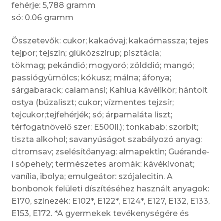
fehérje: 5,788 gramm
só: 0.06 gramm
Összetevők: cukor; kakaóvaj; kakaómassza; tejes
tejpor; tejszín; glükózszirup; pisztácia;
tökmag; pekándió; mogyoró; zölddió; mangó;
passiógyümölcs; kókusz; málna; áfonya;
sárgabarack; calamansi; Kahlua kávélikör; hántolt
ostya (búzaliszt; cukor; vízmentes tejzsír;
tejcukor;tejfehérjék; só; árpamaláta liszt;
térfogatnövelő szer: E500ii.); tonkabab; szorbit;
tiszta alkohol; savanyúságot szabályozó anyag:
citromsav; zselésítőanyag: almapektin; Guérande-
i sópehely; természetes aromák: kávékivonat;
vanília, ibolya; emulgeátor: szójalecitin. A
bonbonok felületi díszítéséhez használt anyagok:
E170, színezék: E102*, E122*, E124*, E127, E132, E133,
E153, E172. *A gyermekek tevékenységére és