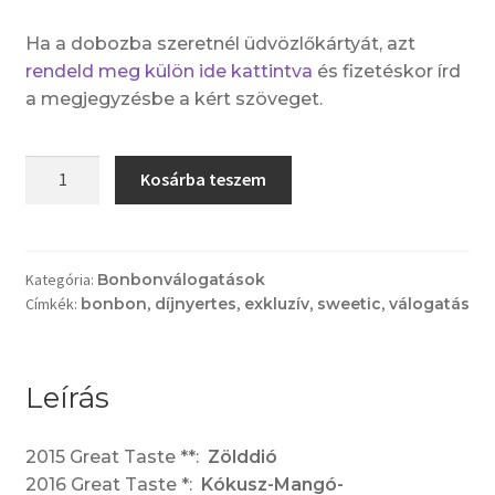
Ha a dobozba szeretnél üdvözlőkártyát, azt
rendeld meg külön ide kattintva
és fizetéskor írd
a megjegyzésbe a kért szöveget.
Sweetic
Kosárba teszem
Grand
Selection
válogatás
9
Kategória:
Bonbonválogatások
Címkék:
bonbon
,
díjnyertes
,
exkluzív
,
sweetic
,
válogatás
darabos
(klasszik
fehér
dobozos)
Leírás
-
DÍJNYERTES
2015 Great Taste **:
Zölddió
mennyiség
2016 Great Taste *:
Kókusz-Mangó-