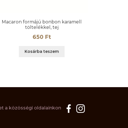
Macaron formájú bonbon karamell
töltelékkel, tej
650
Ft
Kosárba teszem
t a közösségi oldalainkon