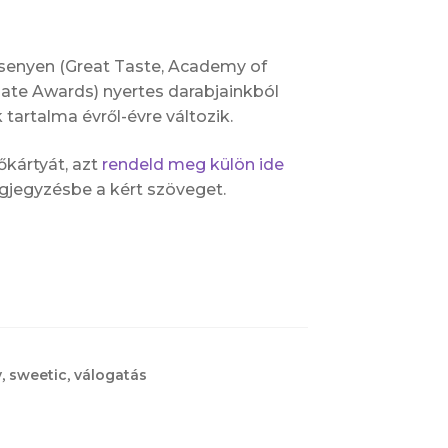
rsenyen (Great Taste, Academy of
late Awards) nyertes darabjainkból
 tartalma évről-évre változik.
kártyát, azt
rendeld meg külön ide
egjegyzésbe a kért szöveget.
v
,
sweetic
,
válogatás