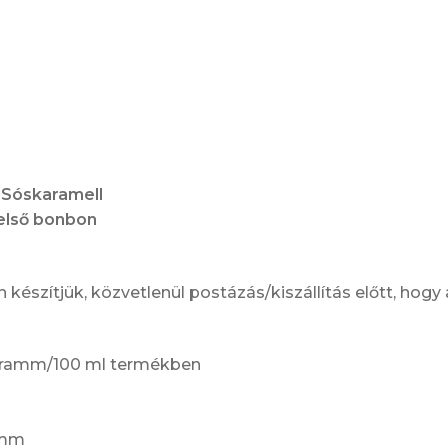
dobozos)
-
DÍJNYERTES
mennyiség
:
Sóskaramell
gelső bonbon
készítjük, közvetlenül postázás/kiszállítás előtt, hogy
 gramm/100 ml termékben
ramm