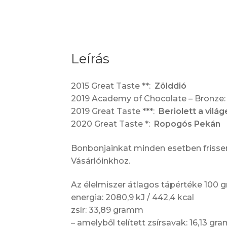
Leírás
2015 Great Taste **:
Zölddió
2019 Academy of Chocolate – Bronze
2019 Great Taste ***:
Beriolett
a vilá
2020 Great Taste *:
Ropogós Pekán
Bonbonjainkat minden esetben frissen 
Vásárlóinkhoz.
Az élelmiszer átlagos tápértéke 100
energia: 2080,9 kJ / 442,4 kcal
zsír: 33,89 gramm
– amelyből telített zsírsavak: 16,13 g