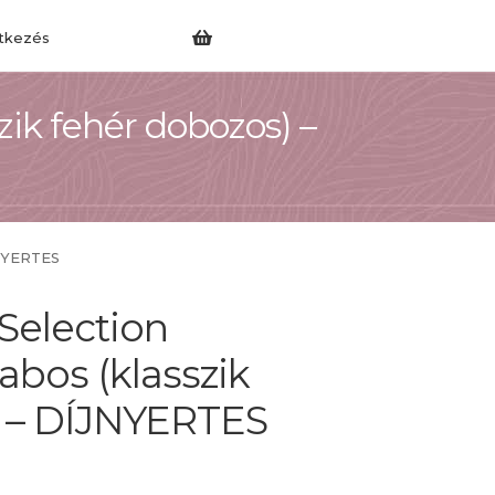
tkezés
zik fehér dobozos) –
JNYERTES
Selection
abos (klasszik
) – DÍJNYERTES