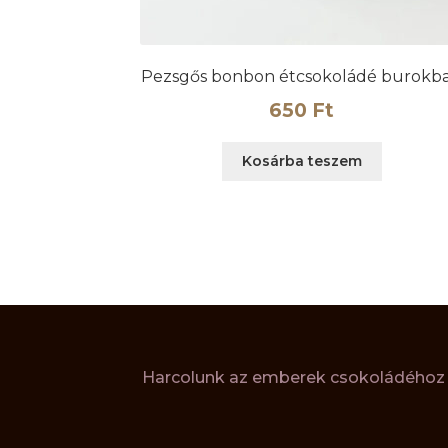
Pezsgős bonbon étcsokoládé burokb
650
Ft
Kosárba teszem
Harcolunk az emberek csokoládéhoz v