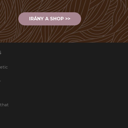
IRÁNY A SHOP >>
S
etic
,
that