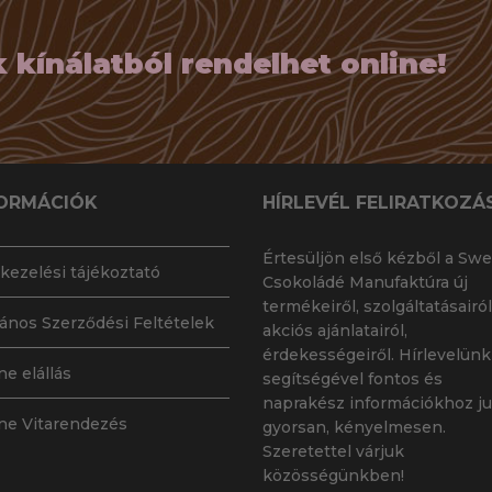
kínálatból rendelhet online!
ORMÁCIÓK
HÍRLEVÉL FELIRATKOZÁ
Értesüljön első kézből a Swe
kezelési tájékoztató
Csokoládé Manufaktúra új
termékeiről, szolgáltatásairól
lános Szerződési Feltételek
akciós ajánlatairól,
érdekességeiről. Hírlevelünk
ne elállás
segítségével fontos és
naprakész információkhoz ju
ne Vitarendezés
gyorsan, kényelmesen.
Szeretettel várjuk
közösségünkben!