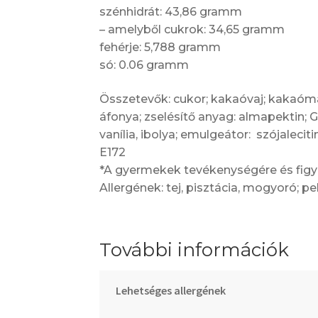
szénhidrát: 43,86 gramm
– amelyből cukrok: 34,65 gramm
fehérje: 5,788 gramm
só: 0.06 gramm
Összetevők: cukor; kakaóvaj; kakaómas
áfonya; zselésítő anyag: almapektin;
vanília, ibolya; emulgeátor: szójalecit
E172
*A gyermekek tevékenységére és figy
Allergének: tej, pisztácia, mogyoró; pe
További információk
Lehetséges allergének