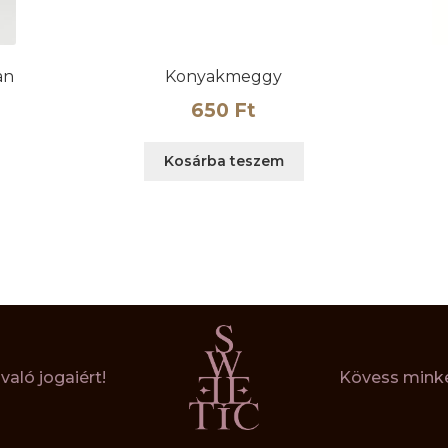
an
Konyakmeggy
650
Ft
Kosárba teszem
aló jogaiért!
Kövess minke