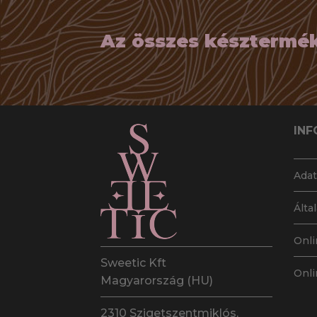
Az összes késztermék 
INF
Adat
Álta
Onli
Sweetic Kft
Onli
Magyarország (HU)
2310 Szigetszentmiklós,