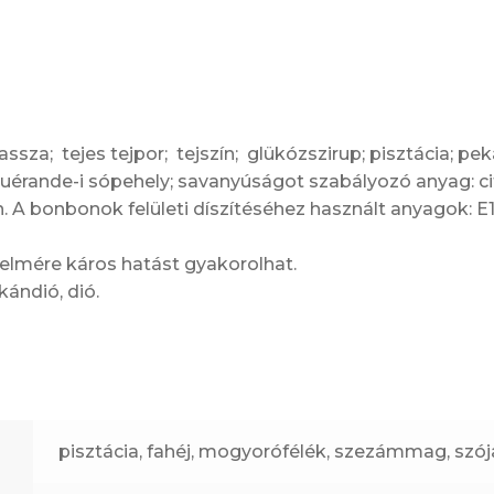
sza; tejes tejpor; tejszín; glükózszirup; pisztácia; pe
 Guérande-i sópehely; savanyúságot szabályozó anyag: 
in. A bonbonok felületi díszítéséhez használt anyagok: E17
elmére káros hatást gyakorolhat.
kándió, dió.
pisztácia, fahéj, mogyorófélék, szezámmag, szó