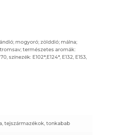
kándió; mogyoró; zölddió; málna;
citromsav; természetes aromák:
0, színezék: E102*,E124*, E132, E153,
ja, tejszármazékok, tonkabab