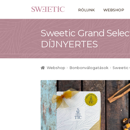
Ugrás
Kilépés
RÓLUNK
WEBSHOP
a
a
navigációhoz
tartalomba
Sweetic Grand Select
DÍJNYERTES
Webshop
Bonbonválogatások
Sweetic 