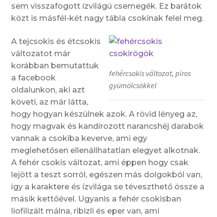
sem visszafogott ízvilágú csemegék. Ez barátok
közt is másfél-két nagy tábla csokinak felel meg.
A tejcsokis és étcsokis
változatot már
korábban bemutattuk
fehércsokis változat, piros
a facebook
gyümölcsökkel
oldalunkon, aki azt
követi, az már látta,
hogy hogyan készülnek azok. A rövid lényeg az,
hogy magvak és kandírozott narancshéj darabok
vannak a csokiba keverve, ami egy
meglehetősen ellenállhatatlan elegyet alkotnak.
A fehér csokis változat, ami éppen hogy csak
lejött a teszt sorról, egészen más dolgokból van,
így a karaktere és ízvilága se téveszthető össze a
másik kettőével. Ugyanis a fehér csokisban
liofilizált málna, ribizli és eper van, ami