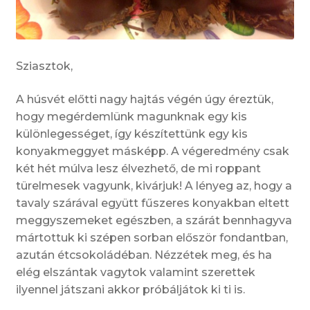
Sziasztok,
A húsvét előtti nagy hajtás végén úgy éreztük,
hogy megérdemlünk magunknak egy kis
különlegességet, így készítettünk egy kis
konyakmeggyet másképp. A végeredmény csak
két hét múlva lesz élvezhető, de mi roppant
türelmesek vagyunk, kivárjuk! A lényeg az, hogy a
tavaly szárával együtt fűszeres konyakban eltett
meggyszemeket egészben, a szárát bennhagyva
mártottuk ki szépen sorban először fondantban,
azután étcsokoládéban. Nézzétek meg, és ha
elég elszántak vagytok valamint szerettek
ilyennel játszani akkor próbáljátok ki ti is.