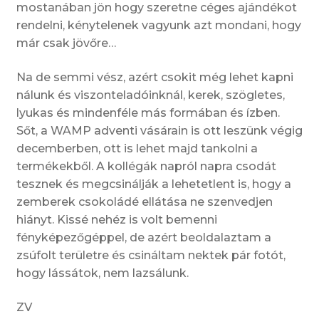
mostanában jön hogy szeretne céges ajándékot
rendelni, kénytelenek vagyunk azt mondani, hogy
már csak jövőre…
Na de semmi vész, azért csokit még lehet kapni
nálunk és viszonteladóinknál, kerek, szögletes,
lyukas és mindenféle más formában és ízben.
Sőt, a WAMP adventi vásárain is ott leszünk végig
decemberben, ott is lehet majd tankolni a
termékekből. A kollégák napról napra csodát
tesznek és megcsinálják a lehetetlent is, hogy a
zemberek csokoládé ellátása ne szenvedjen
hiányt. Kissé nehéz is volt bemenni
fényképezőgéppel, de azért beoldalaztam a
zsúfolt területre és csináltam nektek pár fotót,
hogy lássátok, nem lazsálunk.
ZV