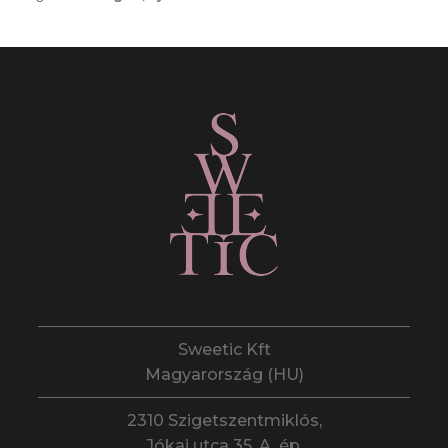
Sweetic Kft
Magyarország (HU)
2310 Szigetszentmiklós,
Jókai utca 35. A. ép.