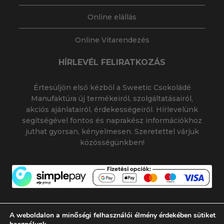
Online elállás
Online Vitarendezés
HÍRLEVÉL FELIRATKOZÁS
Értesüljön első kézből a Sweetic Csokoládé
Manufaktúra új termékeiről, szolgáltatásairól,
akciós ajánlatairól, érdekességeiről. Hírlevelünk
segítségével fontos és naprakész információkhoz
juthat gyorsan, kényelmesen. Szeretettel várjuk
közösségünkben!
A weboldalon a minőségi felhasználói élmény érdekében sütiket