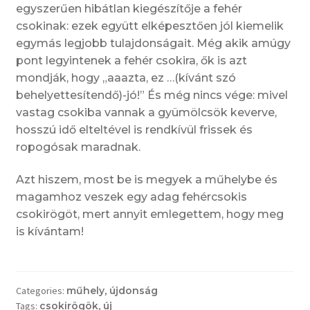
egyszerűen hibátlan kiegészítője a fehér
csokinak: ezek együtt elképesztően jól kiemelik
egymás legjobb tulajdonságait. Még akik amúgy
pont legyintenek a fehér csokira, ők is azt
mondják, hogy „aaazta, ez …(kívánt szó
behelyettesítendő)-jó!” És még nincs vége: mivel
vastag csokiba vannak a gyümölcsök keverve,
hosszú idő elteltével is rendkívül frissek és
ropogósak maradnak.
Azt hiszem, most be is megyek a műhelybe és
magamhoz veszek egy adag fehércsokis
csokirögöt, mert annyit emlegettem, hogy meg
is kívántam!
Categories:
műhely
,
újdonság
Tags:
csokirögök
,
új