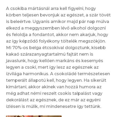
A csokiba mártásnál arra kell figyelni, hogy
körben teljesen bevonjuk az egészet, a szár tövét
is beleértve. Ugyanis amikor majd pár nap múlva
elkezd a meggyszemben lévő alkohol dolgozni
és feloldja a fondantot, akkor nem akarjuk, hogy
az így képződő folyékony töltelék megszökjön.
Mi 70%-os belga étcsokival dolgoztunk, kisebb
kakaó szárazanyagtartalmú fajtát nem is
javaslunk, hogy kellően markáns és kesernyés
legyen a csoki, mert így lesz az egésznek az
ízvilága harmonikus. A csokoládé természetesen
temperált állapotú kell, hogy legyen. Ha sikerült
kimártani, akkor akinek van hozzá humora az
még adhat némi reszelt csokis talpalást vagy
dekorálást az egésznek, de ez már az egyéni
ízlésen is múlik, mi mindenesetre így tettünk.