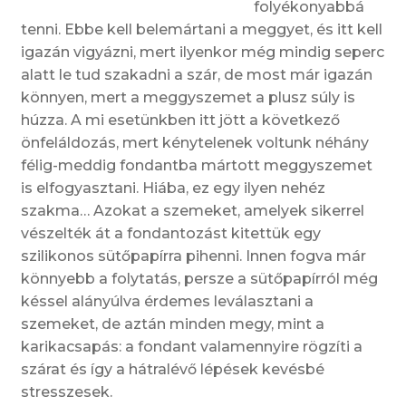
folyékonyabbá
tenni. Ebbe kell belemártani a meggyet, és itt kell
igazán vigyázni, mert ilyenkor még mindig seperc
alatt le tud szakadni a szár, de most már igazán
könnyen, mert a meggyszemet a plusz súly is
húzza. A mi esetünkben itt jött a következő
önfeláldozás, mert kénytelenek voltunk néhány
félig-meddig fondantba mártott meggyszemet
is elfogyasztani. Hiába, ez egy ilyen nehéz
szakma… Azokat a szemeket, amelyek sikerrel
vészelték át a fondantozást kitettük egy
szilikonos sütőpapírra pihenni. Innen fogva már
könnyebb a folytatás, persze a sütőpapírról még
késsel alányúlva érdemes leválasztani a
szemeket, de aztán minden megy, mint a
karikacsapás: a fondant valamennyire rögzíti a
szárat és így a hátralévő lépések kevésbé
stresszesek.