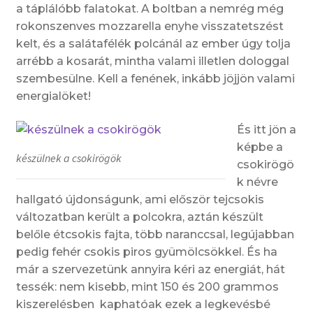
a táplálóbb falatokat. A boltban a nemrég még
rokonszenves mozzarella enyhe visszatetszést
kelt, és a salátafélék polcánál az ember úgy tolja
arrébb a kosarát, mintha valami illetlen dologgal
szembesülne. Kell a fenének, inkább jöjjön valami
energialöket!
És itt jön a
képbe a
készülnek a csokirögök
csokirögö
k névre
hallgató újdonságunk, ami először tejcsokis
változatban került a polcokra, aztán készült
belőle étcsokis fajta, több naranccsal, legújabban
pedig fehér csokis piros gyümölcsökkel. És ha
már a szervezetünk annyira kéri az energiát, hát
tessék: nem kisebb, mint 150 és 200 grammos
kiszerelésben kaphatóak ezek a legkevésbé