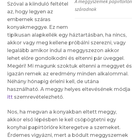
A meggyszemek papírtörlőn
Szóval a kiinduló feltétel
száradnak
az, hogy legyen az
embernek száras
konyakmeggye. Ez nem
tipikusan alapkellék egy háztartásban, ha nincs,
akkor vagy meg kellene próbálni szerezni, vagy
legalább amikor indul a meggyszezon akkor
lehet előre gondolkodni és eltenni pár üveggel.
Megéri! Mi magunk szoktuk eltenni a meggyet és
igazán remek az eredmény minden alkalommal.
Néhány hónapig érlelni kell, de utána
használható. A meggy helyes eltevésének módja
itt
szemrevételezhető.
Nos, ha megvan a konyakban eltett meggy,
akkor első lépésben le kell csöpögtetni egy
konyhai papírtörlőre kiteregetve a szemeket.
Érdemes vigyázni, mert a bódult meggyszemek