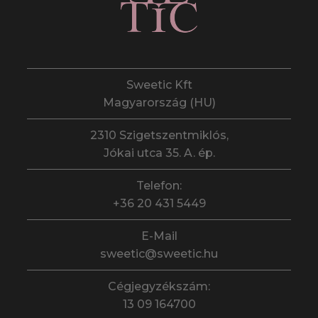
Sweetic Kft
Magyarország (HU)
2310 Szigetszentmiklós,
Jókai utca 35. A. ép.
Telefon:
+36 20 431 5449
E-Mail
sweetic@sweetic.hu
Cégjegyzékszám:
13 09 164700