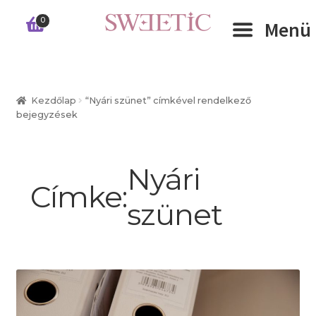
Ugrás
Kilépés
0
Menü
a
a
navigációhoz
tartalomba
Expand 
RÓLUNK
Kezdőlap
“Nyári szünet” címkével rendelkező
bejegyzések
Expand 
WEBSHOP
Expand 
CÉGEKNEK
Nyári
Címke:
szünet
INFORMÁCIÓK
KAPCSOLAT