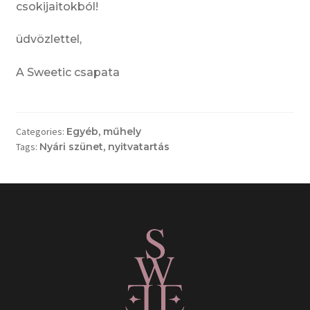
csokijaitokból!
üdvözlettel,
A Sweetic csapata
Categories:
Egyéb
,
műhely
Tags:
Nyári szünet
,
nyitvatartás