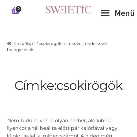
Ugrás
Kilépés
0
Menü
a
a
navigációhoz
tartalomba
Expand 
RÓLUNK
Kezdőlap
“csokirögök” címkével rendelkező
bejegyzések
Expand 
WEBSHOP
Expand 
CÉGEKNEK
Címke:
csokirögök
INFORMÁCIÓK
KAPCSOLAT
Nem tudom, van-e olyan ember, aki kibírja
ilyenkor a tél beállta előtt pár kalóriával vagy
kilojoule-lal, ki miben számol. A hideg még