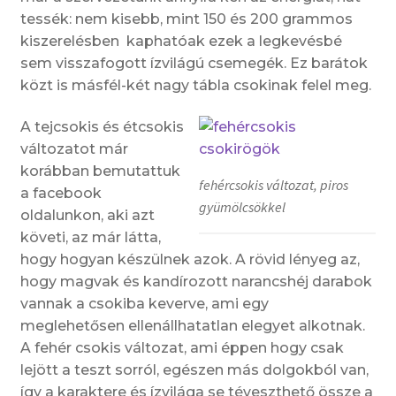
tessék: nem kisebb, mint 150 és 200 grammos
kiszerelésben kaphatóak ezek a legkevésbé
sem visszafogott ízvilágú csemegék. Ez barátok
közt is másfél-két nagy tábla csokinak felel meg.
A tejcsokis és étcsokis
változatot már
korábban bemutattuk
fehércsokis változat, piros
a facebook
gyümölcsökkel
oldalunkon, aki azt
követi, az már látta,
hogy hogyan készülnek azok. A rövid lényeg az,
hogy magvak és kandírozott narancshéj darabok
vannak a csokiba keverve, ami egy
meglehetősen ellenállhatatlan elegyet alkotnak.
A fehér csokis változat, ami éppen hogy csak
lejött a teszt sorról, egészen más dolgokból van,
így a karaktere és ízvilága se téveszthető össze a