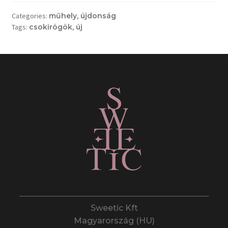
Categories:
műhely
,
újdonság
Tags:
csokirögök
,
új
Sweetic Kft
Magyarország (HU)