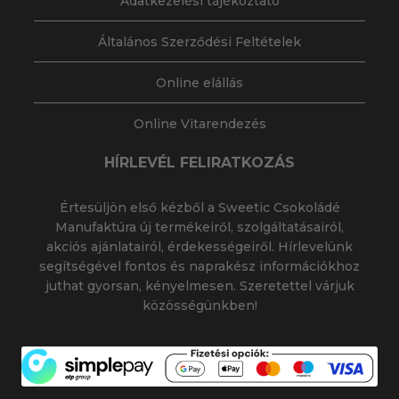
Adatkezelési tájékoztató
Általános Szerződési Feltételek
Online elállás
Online Vitarendezés
HÍRLEVÉL FELIRATKOZÁS
Értesüljön első kézből a Sweetic Csokoládé
Manufaktúra új termékeiről, szolgáltatásairól,
akciós ajánlatairól, érdekességeiről. Hírlevelünk
segítségével fontos és naprakész információkhoz
juthat gyorsan, kényelmesen. Szeretettel várjuk
közösségünkben!