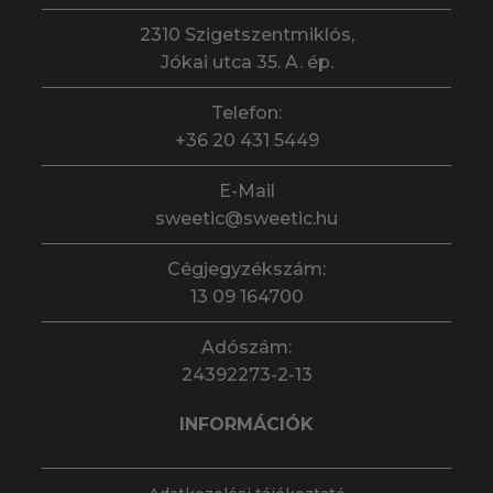
2310 Szigetszentmiklós,
Jókai utca 35. A. ép.
Telefon:
+36 20 431 5449
E-Mail
sweetic@sweetic.hu
Cégjegyzékszám:
13 09 164700
Adószám:
24392273-2-13
INFORMÁCIÓK