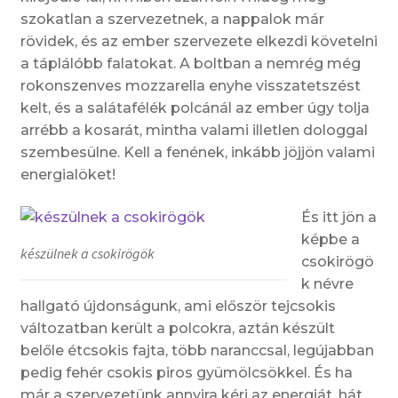
szokatlan a szervezetnek, a nappalok már
rövidek, és az ember szervezete elkezdi követelni
a táplálóbb falatokat. A boltban a nemrég még
rokonszenves mozzarella enyhe visszatetszést
kelt, és a salátafélék polcánál az ember úgy tolja
arrébb a kosarát, mintha valami illetlen dologgal
szembesülne. Kell a fenének, inkább jöjjön valami
energialöket!
És itt jön a
képbe a
készülnek a csokirögök
csokirögö
k névre
hallgató újdonságunk, ami először tejcsokis
változatban került a polcokra, aztán készült
belőle étcsokis fajta, több naranccsal, legújabban
pedig fehér csokis piros gyümölcsökkel. És ha
már a szervezetünk annyira kéri az energiát, hát