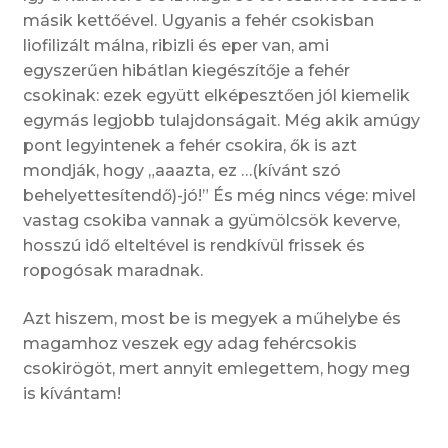
másik kettőével. Ugyanis a fehér csokisban
liofilizált málna, ribizli és eper van, ami
egyszerűen hibátlan kiegészítője a fehér
csokinak: ezek együtt elképesztően jól kiemelik
egymás legjobb tulajdonságait. Még akik amúgy
pont legyintenek a fehér csokira, ők is azt
mondják, hogy „aaazta, ez …(kívánt szó
behelyettesítendő)-jó!” És még nincs vége: mivel
vastag csokiba vannak a gyümölcsök keverve,
hosszú idő elteltével is rendkívül frissek és
ropogósak maradnak.
Azt hiszem, most be is megyek a műhelybe és
magamhoz veszek egy adag fehércsokis
csokirögöt, mert annyit emlegettem, hogy meg
is kívántam!