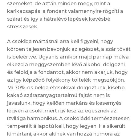
szemeket, de aztán minden megy, mint a
karikacsapás: a fondant valamennyire rögzíti a
szárat és így a hátralévő lépések kevésbé
stresszesek.
A csokiba mártásnál arra kell figyelni, hogy
körben teljesen bevonjuk az egészet, a szár tövét
is beleértve. Ugyanis amikor majd pár nap múlva
elkezd a meggyszemben lévő alkohol dolgozni
és feloldja a fondantot, akkor nem akarjuk, hogy
az így képződő folyékony töltelék megszökjön.
Mi 70%-os belga étcsokival dolgoztunk, kisebb
kakaó szárazanyagtartalmú fajtát nem is
javaslunk, hogy kellően markáns és kesernyés
legyen a csoki, mert így lesz az egésznek az
ízvilága harmonikus. A csokoládé természetesen
temperált állapotú kell, hogy legyen. Ha sikerült
kimártani, akkor akinek van hozzá humora az