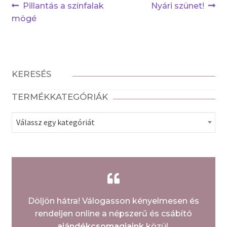
Bejegyzés
Previous
Next
Pillantás a színfalak
Nyári szünet!
post:
post:
mögé
navigáció
KERESÉS
TERMÉKKATEGÓRIÁK
Válassz egy kategóriát
Döljön hátra! Válogasson kényelmesen és
rendeljen online a népszerű és csábító
ajándékcsomagjaink
közül.