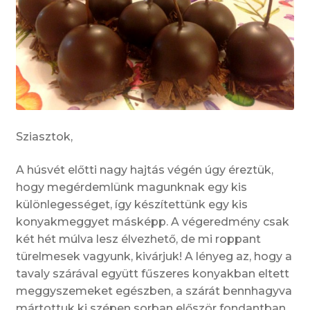
Sziasztok,
A húsvét előtti nagy hajtás végén úgy éreztük,
hogy megérdemlünk magunknak egy kis
különlegességet, így készítettünk egy kis
konyakmeggyet másképp. A végeredmény csak
két hét múlva lesz élvezhető, de mi roppant
türelmesek vagyunk, kivárjuk! A lényeg az, hogy a
tavaly szárával együtt fűszeres konyakban eltett
meggyszemeket egészben, a szárát bennhagyva
mártottuk ki szépen sorban először fondantban,