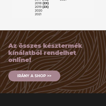
Az összes késztermék
kínálatból rendelhet
online!
IRÁNY A SHOP >>