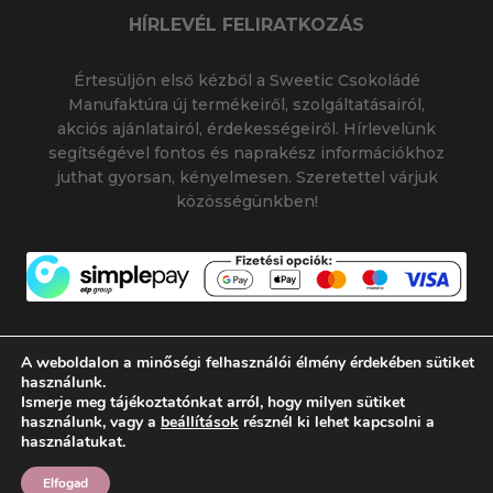
HÍRLEVÉL FELIRATKOZÁS
Értesüljön első kézből a Sweetic Csokoládé
Manufaktúra új termékeiről, szolgáltatásairól,
akciós ajánlatairól, érdekességeiről. Hírlevelünk
segítségével fontos és naprakész információkhoz
juthat gyorsan, kényelmesen. Szeretettel várjuk
közösségünkben!
A weboldalon a minőségi felhasználói élmény érdekében sütiket
használunk.
Ismerje meg tájékoztatónkat arról, hogy milyen sütiket
© 2026 SWEETIC CSOKOLÁDÉ MANUFAKTÚRA
használunk, vagy a
beállítások
résznél ki lehet kapcsolni a
|
|
SWEETIC@SWEETIC.HU
használatukat.
Készítette:
Flamich Gábor
Elfogad