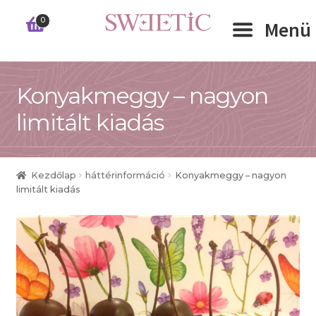
Ugrás
Kilépés
0
Menü
a
a
navigációhoz
tartalomba
Expand 
Konyakmeggy – nagyon
RÓLUNK
limitált kiadás
Expand 
WEBSHOP
Expand 
CÉGEKNEK
Kezdőlap
háttérinformáció
Konyakmeggy – nagyon
limitált kiadás
INFORMÁCIÓK
KAPCSOLAT