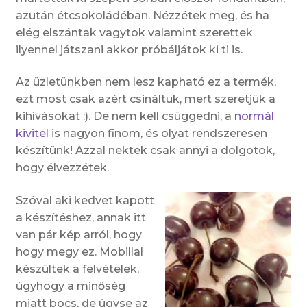
azután étcsokoládéban. Nézzétek meg, és ha
elég elszántak vagytok valamint szerettek
ilyennel játszani akkor próbáljátok ki ti is.
Az üzletünkben nem lesz kapható ez a termék,
ezt most csak azért csináltuk, mert szeretjük a
kihívásokat :). De nem kell csüggedni, a
normál
kivitel
is nagyon finom, és olyat rendszeresen
készítünk! Azzal nektek csak annyi a dolgotok,
hogy élvezzétek.
Szóval aki kedvet kapott
a készítéshez, annak itt
van pár kép arról, hogy
hogy megy ez. Mobillal
készültek a felvételek,
úgyhogy a minőség
miatt bocs, de úgyse az