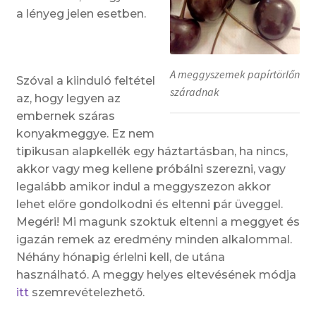
a lényeg jelen esetben.
A meggyszemek papírtörlőn
Szóval a kiinduló feltétel
száradnak
az, hogy legyen az
embernek száras
konyakmeggye. Ez nem
tipikusan alapkellék egy háztartásban, ha nincs,
akkor vagy meg kellene próbálni szerezni, vagy
legalább amikor indul a meggyszezon akkor
lehet előre gondolkodni és eltenni pár üveggel.
Megéri! Mi magunk szoktuk eltenni a meggyet és
igazán remek az eredmény minden alkalommal.
Néhány hónapig érlelni kell, de utána
használható. A meggy helyes eltevésének módja
itt
szemrevételezhető.