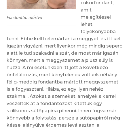
cukorfondant,
amit
melegítéssel
Fondantba mártva
lehet
folyékonyabbá
tenni. Ebbe kell belemártani a meggyet, és itt kell
igazán vigyázni, mert ilyenkor még mindig seperc
alatt le tud szakadni a szár, de most már igazán
könnyen, mert a meggyszemet a plusz súly is
húzza. A mi esetünkben itt jött a következő
önfeláldozás, mert kénytelenek voltunk néhány
félig-meddig fondantba mártott meggyszemet
is elfogyasztani. Hiába, ez egy ilyen nehéz
szakma… Azokat a szemeket, amelyek sikerrel
vészelték át a fondantozást kitettük egy
szilikonos sütőpapírra pihenni. Innen fogva már
könnyebb a folytatás, persze a sütőpapírról még
késsel alányúlva érdemes leválasztani a