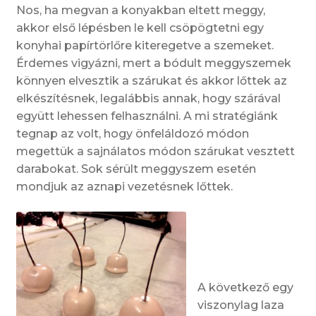
Nos, ha megvan a konyakban eltett meggy,
akkor első lépésben le kell csöpögtetni egy
konyhai papírtörlőre kiteregetve a szemeket.
Érdemes vigyázni, mert a bódult meggyszemek
könnyen elvesztik a szárukat és akkor lőttek az
elkészítésnek, legalábbis annak, hogy szárával
együtt lehessen felhasználni. A mi stratégiánk
tegnap az volt, hogy önfeláldozó módon
megettük a sajnálatos módon szárukat vesztett
darabokat. Sok sérült meggyszem esetén
mondjuk az aznapi vezetésnek lőttek.
A következő egy
viszonylag laza