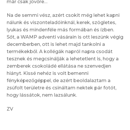
már csak jövőre…
Na de semmi vész, azért csokit még lehet kapni
nálunk és viszonteladóinknál, kerek, szögletes,
lyukas és mindenféle más formában és ízben.
Sőt, a WAMP adventi vásárain is ott leszünk végig
decemberben, ott is lehet majd tankolni a
termékekből. A kollégák napról napra csodát
tesznek és megcsinálják a lehetetlent is, hogy a
zemberek csokoládé ellátása ne szenvedjen
hiányt. Kissé nehéz is volt bemenni
fényképezőgéppel, de azért beoldalaztam a
zsúfolt területre és csináltam nektek pár fotót,
hogy lássátok, nem lazsálunk.
ZV