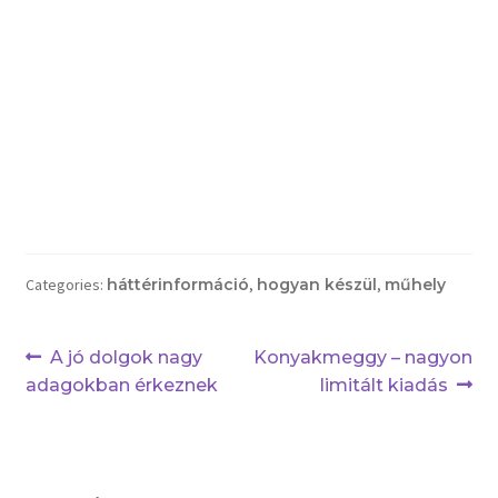
Categories:
háttérinformáció
,
hogyan készül
,
műhely
Bejegyzés
Previous
Next
A jó dolgok nagy
Konyakmeggy – nagyon
post:
post:
adagokban érkeznek
limitált kiadás
navigáció