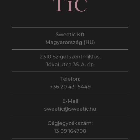
Sweetic Kft
Magyarország (HU)
2310 Szigetszentmiklós,
Jókai utca 35. A. ép.
Telefon:
+36 20 431 5449
E-Mail
sweetic@sweetic.hu
Cégjegyzékszám:
13 09 164700