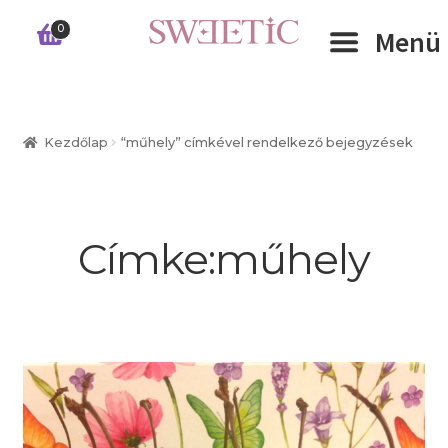
Ugrás
Kilépés
0
Menü
a
a
navigációhoz
tartalomba
Expand 
RÓLUNK
Kezdőlap
“műhely” címkével rendelkező bejegyzések
Expand 
WEBSHOP
Expand 
CÉGEKNEK
Címke:
műhely
INFORMÁCIÓK
KAPCSOLAT