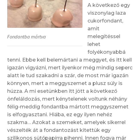
A következő egy
viszonylag laza
cukorfondant,
amit
melegítéssel
Fondantba mártva
lehet
folyékonyabbá
tenni. Ebbe kell belemártani a meggyet, és itt kell
igazán vigyázni, mert ilyenkor még mindig seperc
alatt le tud szakadni a szár, de most már igazán
könnyen, mert a meggyszemet a plusz súly is
húzza. A mi esetünkben itt jött a következő
önfeláldozás, mert kénytelenek voltunk néhány
félig-meddig fondantba mártott meggyszemet
is elfogyasztani. Hiába, ez egy ilyen nehéz
szakma… Azokat a szemeket, amelyek sikerrel
vészelték át a fondantozást kitettük egy
szilikonos sütőpapírra pihenni. Innen fogva már