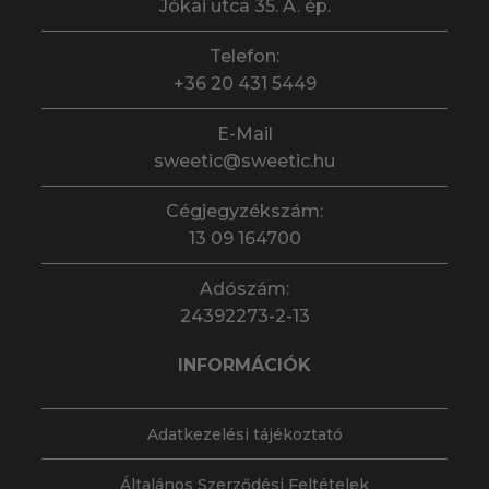
Jókai utca 35. A. ép.
Telefon:
+36 20 431 5449
E-Mail
sweetic@sweetic.hu
Cégjegyzékszám:
13 09 164700
Adószám:
24392273-2-13
INFORMÁCIÓK
Adatkezelési tájékoztató
Általános Szerződési Feltételek