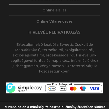
Online elállás
Online Vitarendezés
HÍRLEVÉL FELIRATKOZÁS
Értesüljön első kézből a Sweetic Csokoládé
Manufaktúra új termékeiről, szolgáltatásairól,
akciós ajánlatairól, érdekességeiről. Hírlevelünk
segítségével fontos és naprakész információkhoz
juthat gyorsan, kényelmesen. Szeretettel várjuk
közösségünkben!
A weboldalon a minőségi felhasználói élmény érdekében sütiket