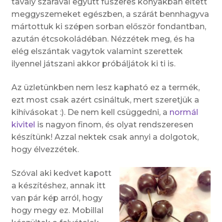
tavaly szárával együtt fűszeres konyakban eltett
meggyszemeket egészben, a szárát bennhagyva
mártottuk ki szépen sorban először fondantban,
azután étcsokoládéban. Nézzétek meg, és ha
elég elszántak vagytok valamint szerettek
ilyennel játszani akkor próbáljátok ki ti is.
Az üzletünkben nem lesz kapható ez a termék,
ezt most csak azért csináltuk, mert szeretjük a
kihívásokat :). De nem kell csüggedni, a
normál
kivitel
is nagyon finom, és olyat rendszeresen
készítünk! Azzal nektek csak annyi a dolgotok,
hogy élvezzétek.
Szóval aki kedvet kapott
a készítéshez, annak itt
van pár kép arról, hogy
hogy megy ez. Mobillal