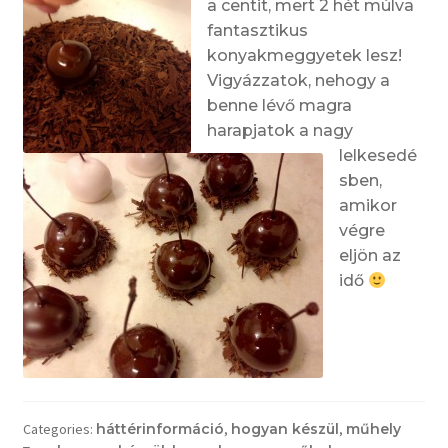
a centit, mert 2 hét múlva
fantasztikus
konyakmeggyetek lesz!
Vigyázzatok, nehogy a
benne lévő magra
harapjatok a nagy
lelkesedé
sben,
amikor
végre
eljön az
idő
Categories:
háttérinformáció
,
hogyan készül
,
műhely