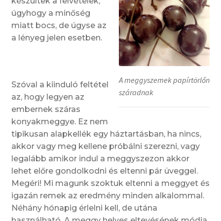
készültek a felvételek,
úgyhogy a minőség
miatt bocs, de úgyse az
a lényeg jelen esetben.
A meggyszemek papírtörlőn
Szóval a kiinduló feltétel
száradnak
az, hogy legyen az
embernek száras
konyakmeggye. Ez nem
tipikusan alapkellék egy háztartásban, ha nincs,
akkor vagy meg kellene próbálni szerezni, vagy
legalább amikor indul a meggyszezon akkor
lehet előre gondolkodni és eltenni pár üveggel.
Megéri! Mi magunk szoktuk eltenni a meggyet és
igazán remek az eredmény minden alkalommal.
Néhány hónapig érlelni kell, de utána
használható. A meggy helyes eltevésének módja