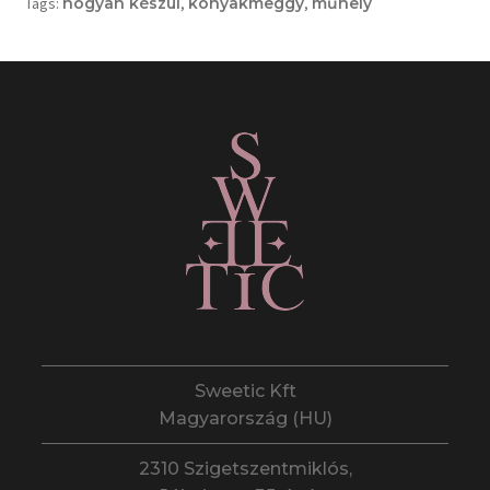
Tags:
hogyan készül
,
konyakmeggy
,
műhely
Sweetic Kft
Magyarország (HU)
2310 Szigetszentmiklós,