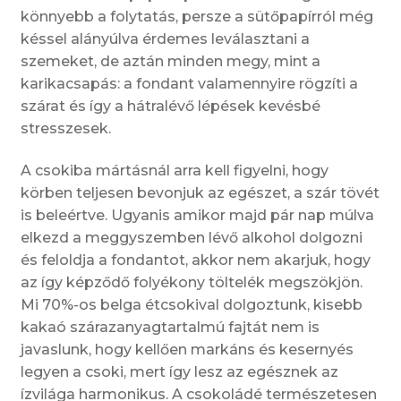
könnyebb a folytatás, persze a sütőpapírról még
késsel alányúlva érdemes leválasztani a
szemeket, de aztán minden megy, mint a
karikacsapás: a fondant valamennyire rögzíti a
szárat és így a hátralévő lépések kevésbé
stresszesek.
A csokiba mártásnál arra kell figyelni, hogy
körben teljesen bevonjuk az egészet, a szár tövét
is beleértve. Ugyanis amikor majd pár nap múlva
elkezd a meggyszemben lévő alkohol dolgozni
és feloldja a fondantot, akkor nem akarjuk, hogy
az így képződő folyékony töltelék megszökjön.
Mi 70%-os belga étcsokival dolgoztunk, kisebb
kakaó szárazanyagtartalmú fajtát nem is
javaslunk, hogy kellően markáns és kesernyés
legyen a csoki, mert így lesz az egésznek az
ízvilága harmonikus. A csokoládé természetesen