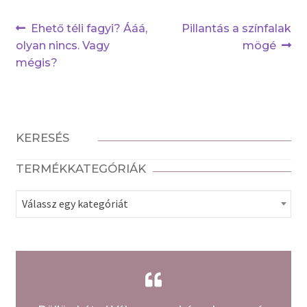
Bejegyzés
Previous
Next
Ehető téli fagyi? Ááá,
Pillantás a színfalak
post:
post:
olyan nincs. Vagy
mögé
navigáció
mégis?
KERESÉS
TERMÉKKATEGÓRIÁK
Válassz egy kategóriát