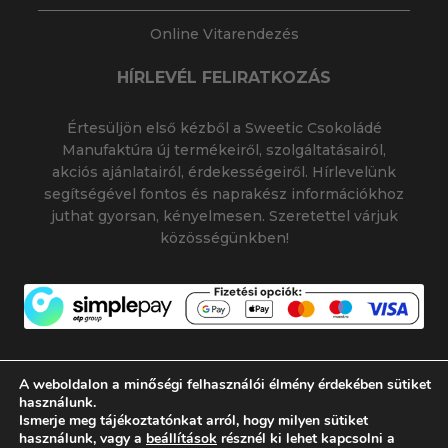
Online Vitarendezés
HÍRLEVÉL FELIRATKOZÁS
Értesüljön első kézből a Sweetic Csokoládé
Manufaktúra új termékeiről, szolgáltatásairól,
akciós ajánlatairól, érdekességeiről. Hírlevelünk
segítségével fontos és naprakész információkhoz
juthat gyorsan, kényelmesen. Szeretettel várjuk
közösségünkben!
A weboldalon a minőségi felhasználói élmény érdekében sütiket
használunk.
Ismerje meg tájékoztatónkat arról, hogy milyen sütiket
© 2026 SWEETIC CSOKOLÁDÉ MANUFAKTÚRA
használunk, vagy a
beállítások
résznél ki lehet kapcsolni a
|
|
SWEETIC@SWEETIC.HU