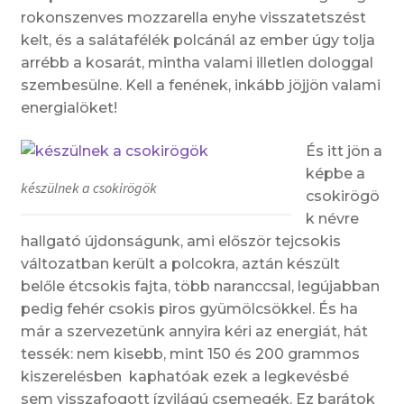
rokonszenves mozzarella enyhe visszatetszést
kelt, és a salátafélék polcánál az ember úgy tolja
arrébb a kosarát, mintha valami illetlen dologgal
szembesülne. Kell a fenének, inkább jöjjön valami
energialöket!
És itt jön a
képbe a
készülnek a csokirögök
csokirögö
k névre
hallgató újdonságunk, ami először tejcsokis
változatban került a polcokra, aztán készült
belőle étcsokis fajta, több naranccsal, legújabban
pedig fehér csokis piros gyümölcsökkel. És ha
már a szervezetünk annyira kéri az energiát, hát
tessék: nem kisebb, mint 150 és 200 grammos
kiszerelésben kaphatóak ezek a legkevésbé
sem visszafogott ízvilágú csemegék. Ez barátok