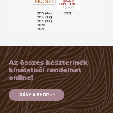
Az összes késztermék
kínálatból rendelhet
online!
IRÁNY A SHOP >>