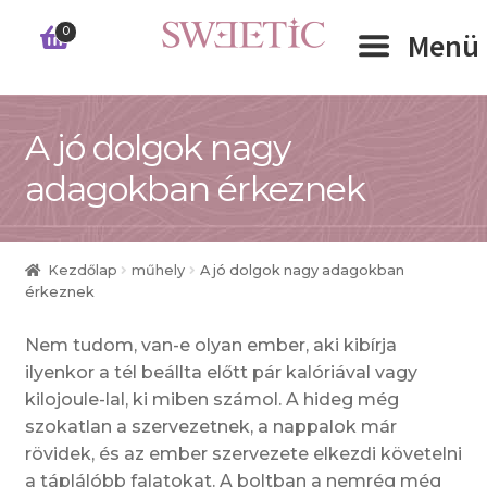
Ugrás
Kilépés
0
Menü
a
a
navigációhoz
tartalomba
Expand 
A jó dolgok nagy
RÓLUNK
adagokban érkeznek
Expand 
WEBSHOP
Expand 
CÉGEKNEK
Kezdőlap
műhely
A jó dolgok nagy adagokban
érkeznek
INFORMÁCIÓK
Nem tudom, van-e olyan ember, aki kibírja
ilyenkor a tél beállta előtt pár kalóriával vagy
KAPCSOLAT
kilojoule-lal, ki miben számol. A hideg még
szokatlan a szervezetnek, a nappalok már
rövidek, és az ember szervezete elkezdi követelni
a táplálóbb falatokat. A boltban a nemrég még