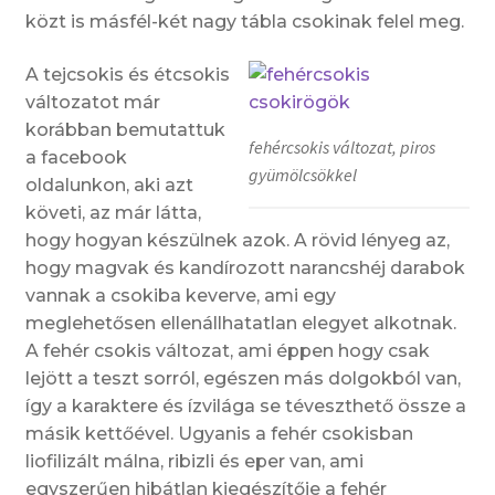
közt is másfél-két nagy tábla csokinak felel meg.
A tejcsokis és étcsokis
változatot már
korábban bemutattuk
fehércsokis változat, piros
a facebook
gyümölcsökkel
oldalunkon, aki azt
követi, az már látta,
hogy hogyan készülnek azok. A rövid lényeg az,
hogy magvak és kandírozott narancshéj darabok
vannak a csokiba keverve, ami egy
meglehetősen ellenállhatatlan elegyet alkotnak.
A fehér csokis változat, ami éppen hogy csak
lejött a teszt sorról, egészen más dolgokból van,
így a karaktere és ízvilága se téveszthető össze a
másik kettőével. Ugyanis a fehér csokisban
liofilizált málna, ribizli és eper van, ami
egyszerűen hibátlan kiegészítője a fehér