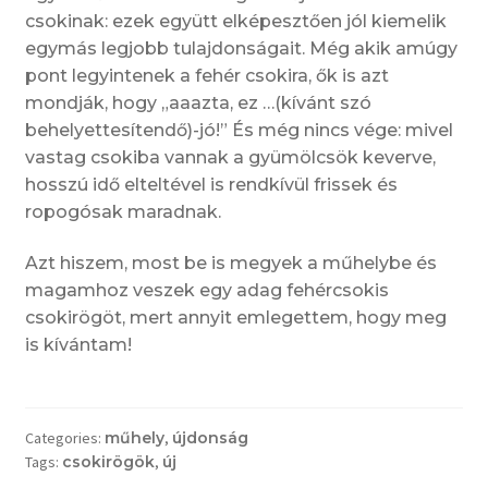
csokinak: ezek együtt elképesztően jól kiemelik
egymás legjobb tulajdonságait. Még akik amúgy
pont legyintenek a fehér csokira, ők is azt
mondják, hogy „aaazta, ez …(kívánt szó
behelyettesítendő)-jó!” És még nincs vége: mivel
vastag csokiba vannak a gyümölcsök keverve,
hosszú idő elteltével is rendkívül frissek és
ropogósak maradnak.
Azt hiszem, most be is megyek a műhelybe és
magamhoz veszek egy adag fehércsokis
csokirögöt, mert annyit emlegettem, hogy meg
is kívántam!
Categories:
műhely
,
újdonság
Tags:
csokirögök
,
új