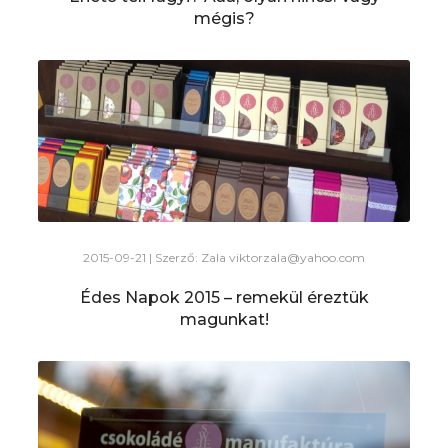
mégis?
2015-09-21 | Szerző: Zala
viktorzala@yahoo.com
Édes Napok 2015 – remekül éreztük
magunkat!