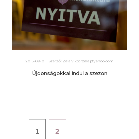
2015-09-01 | Szerző: Zala
viktorzala@yahoo.com
Újdonságokkal indul a szezon
1
2