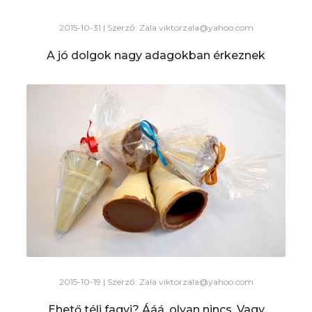
2015-10-31 | Szerző: Zala
viktorzala@yahoo.com
A jó dolgok nagy adagokban érkeznek
2015-10-19 | Szerző: Zala
viktorzala@yahoo.com
Ehető téli fagyi? Ááá, olyan nincs. Vagy