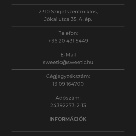
2310 Szigetszentmiklós,
Jókai utca 35. A. ép.
Telefon:
+36 20 431 5449
E-Mail
sweetic@sweetic.hu
Cégjegyzékszám:
13 09 164700
Adószám:
24392273-2-13
INFORMÁCIÓK