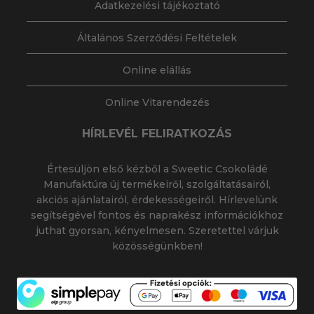
Adatkezelési tájékoztató
Általános Szerződési Feltételek
Online elállás
Online Vitarendezés
HÍRLEVÉL FELIRATKOZÁS
Értesüljön első kézből a Sweetic Csokoládé
Manufaktúra új termékeiről, szolgáltatásairól,
akciós ajánlatairól, érdekességeiről. Hírlevelünk
segítségével fontos és naprakész információkhoz
juthat gyorsan, kényelmesen. Szeretettel várjuk
közösségünkben!