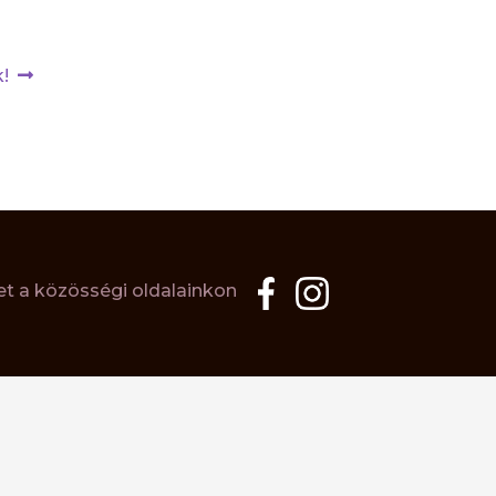
!
t a közösségi oldalainkon