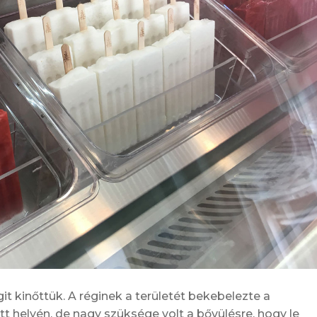
git kinőttük. A réginek a területét bekebelezte a
helyén, de nagy szüksége volt a bővülésre, hogy le