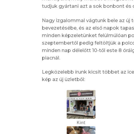
tudjuk gyártani azt a sok bonbont é
Nagy izgalommal vágtunk bele az új t
bevezetésébe, és az első napok tapas
minden képzeletünket felülmúlóan pozi
szeptembertől pedig feltöltjük a polc
minden nap délelőtt 10-től este 8 órái
piacnál.
Legközelebb írunk kicsit többet az ice
kép az új üzletből:
Kint