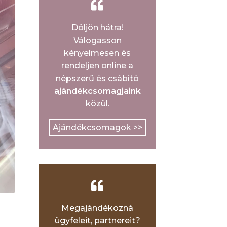
Döljön hátra!
Válogasson
kényelmesen és
rendeljen online a
népszerű és csábító
ajándékcsomagjaink
közül.
Ajándékcsomagok >>
Megajándékozná
ügyfeleit, partnereit?