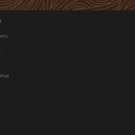
S
etic
,
that