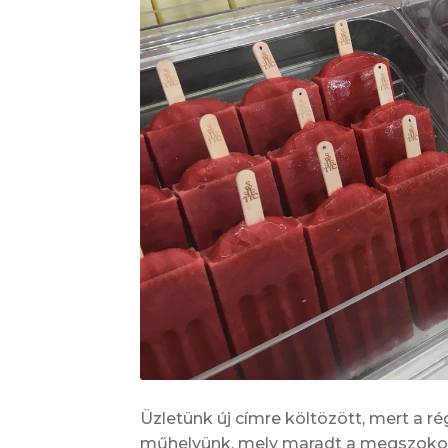
Üzletünk új címre költözött, mert a ré
műhelyünk, mely maradt a megszokott 