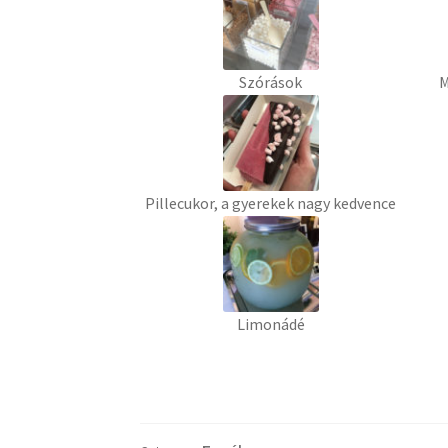
Szórások
M
Pillecukor, a gyerekek nagy kedvence
Limonádé