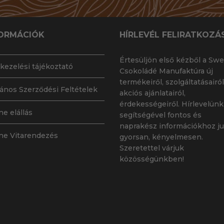
ORMÁCIÓK
HÍRLEVÉL FELIRATKOZÁ
Értesüljön első kézből a Swe
kezelési tájékoztató
Csokoládé Manufaktúra új
termékeiről, szolgáltatásairól
lános Szerződési Feltételek
akciós ajánlatairól,
érdekességeiről. Hírlevelünk
ne elállás
segítségével fontos és
naprakész információkhoz ju
ne Vitarendezés
gyorsan, kényelmesen.
Szeretettel várjuk
közösségünkben!