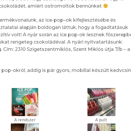
s csokoládét, amiért ostromoltok bennünket
ermékvonalunk, az ice-pop–ok kifejlesztésébe és
ztalatai alapján boldogan láttuk, hogy a fogadtatásuk
tív volt! A nyár során az ice pop-ok lesznek főszerepb
okat rengeteg csokoládéval. A nyári nyitvatartásunk:
g. Cím: 2310 Szigetszentmiklós, Szent Miklós útja 7/b – a
 pop-okról, addig is pár gyors, mobillal készült kedvcsi
A rendszer
A pult