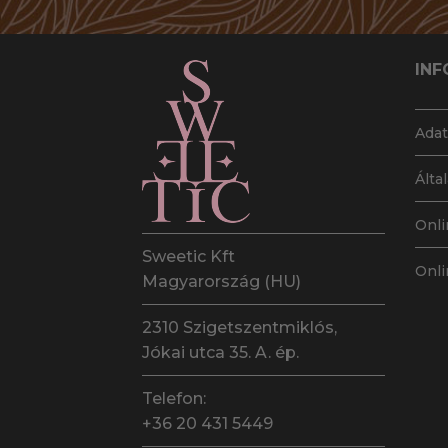
INF
Adat
Álta
Onli
Sweetic Kft
Onli
Magyarország (HU)
2310 Szigetszentmiklós,
Jókai utca 35. A. ép.
Telefon:
+36 20 431 5449