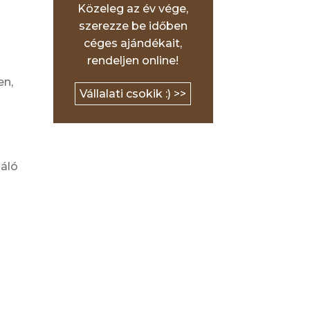
Közeleg az év vége,
szerezze be időben
céges ajándékait,
rendeljen online!
en,
Vállalati csokik :) >>
náló