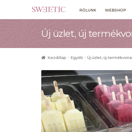
Ugrás
Kilépés
RÓLUNK
WEBSHOP
a
a
navigációhoz
tartalomba
Új üzlet, új termékvo
Kezdőlap
Egyéb
Új üzlet, új termékvona