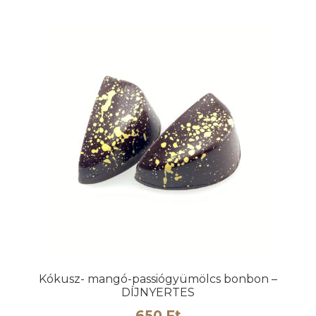
Kókusz- mangó-passiógyümölcs bonbon –
DÍJNYERTES
650
Ft