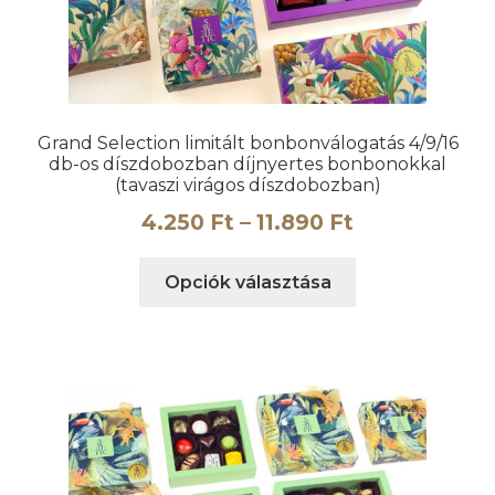
Grand Selection limitált bonbonválogatás 4/9/16
db-os díszdobozban díjnyertes bonbonokkal
(tavaszi virágos díszdobozban)
Ártartomány
4.250
Ft
–
11.890
Ft
4.250 Ft
Ennek
Opciók választása
-
a
11.890 Ft
terméknek
több
variációja
van.
A
változatok
a