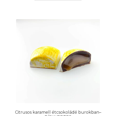
Citrusos karamell étcsokoládé burokban–