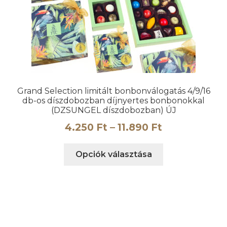
termékoldalon
választhatók
ki
Grand Selection limitált bonbonválogatás 4/9/16
db-os díszdobozban díjnyertes bonbonokkal
(DZSUNGEL díszdobozban) ÚJ
Ártartomány
4.250
Ft
–
11.890
Ft
4.250 Ft
Ennek
Opciók választása
-
a
11.890 Ft
terméknek
több
variációja
van.
A