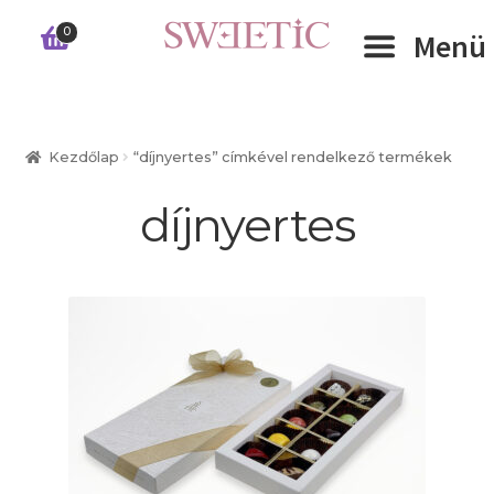
Ugrás
Kilépés
0
Menü
a
a
navigációhoz
tartalomba
Expand 
RÓLUNK
Kezdőlap
“díjnyertes” címkével rendelkező termékek
Expand 
WEBSHOP
díjnyertes
Expand 
CÉGEKNEK
INFORMÁCIÓK
KAPCSOLAT