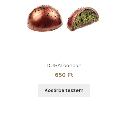
változatok
a
termékoldalon
választhatók
ki
DUBAI bonbon
650
Ft
Kosárba teszem