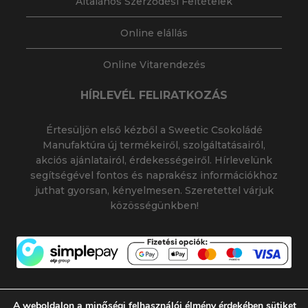
Általános Szerződési Feltételek
Online elállás
Online Vitarendezés
HÍRLEVÉL FELIRATKOZÁS
Értesüljön első kézből a Sweetic Csokoládé
Manufaktúra új termékeiről, szolgáltatásairól,
akciós ajánlatairól, érdekességeiről. Hírlevelünk
segítségével fontos és naprakész információkhoz
juthat gyorsan, kényelmesen. Szeretettel várjuk
közösségünkben!
A weboldalon a minőségi felhasználói élmény érdekében sütiket