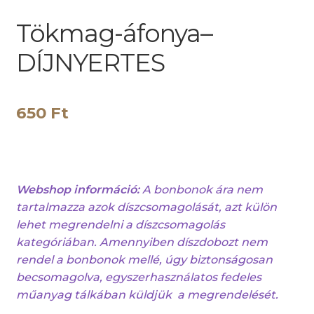
Tökmag-áfonya–
DÍJNYERTES
650
Ft
Webshop információ:
A bonbonok ára nem
tartalmazza azok díszcsomagolását, azt külön
lehet megrendelni a díszcsomagolás
kategóriában. Amennyiben díszdobozt nem
rendel a bonbonok mellé, úgy biztonságosan
becsomagolva, egyszerhasználatos fedeles
műanyag tálkában küldjük a megrendelését.