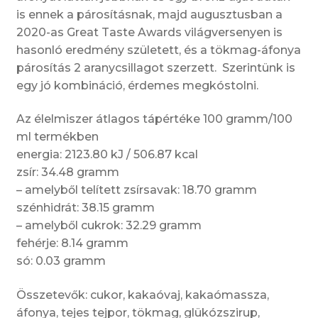
is ennek a párosításnak, majd augusztusban a
2020-as Great Taste Awards világversenyen is
hasonló eredmény született, és a tökmag-áfonya
párosítás 2 aranycsillagot szerzett. Szerintünk is
egy jó kombináció, érdemes megkóstolni.
Az élelmiszer átlagos tápértéke 100 gramm/100
ml termékben
energia: 2123.80 kJ / 506.87 kcal
zsír: 34.48 gramm
– amelyből telített zsírsavak: 18.70 gramm
szénhidrát: 38.15 gramm
– amelyből cukrok: 32.29 gramm
fehérje: 8.14 gramm
só: 0.03 gramm
Összetevők: cukor, kakaóvaj, kakaómassza,
áfonya, tejes tejpor, tökmag, glükózszirup,