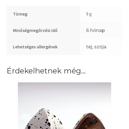
Tömeg
9 g
Minőségmegőrzési idő
6 hónap
Lehetséges allergének
tej, szója
Érdekelhetnek még…