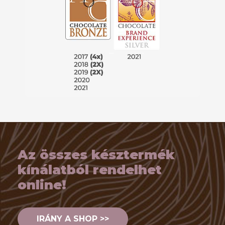
Az összes késztermék
kínálatból rendelhet
online!
IRÁNY A SHOP >>