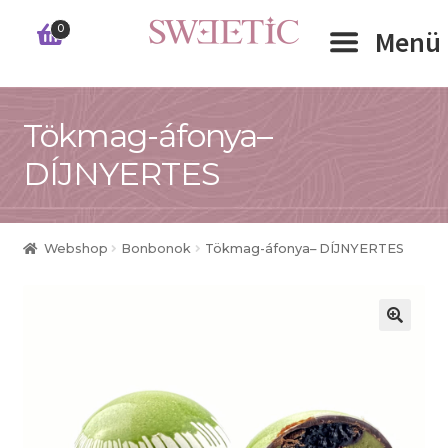
Ugrás
Kilépés
0
Menü
a
a
navigációhoz
tartalomba
Expand 
Tökmag-áfonya–
RÓLUNK
DÍJNYERTES
Expand 
WEBSHOP
Expand 
CÉGEKNEK
Webshop
Bonbonok
Tökmag-áfonya– DÍJNYERTES
INFORMÁCIÓK
KAPCSOLAT