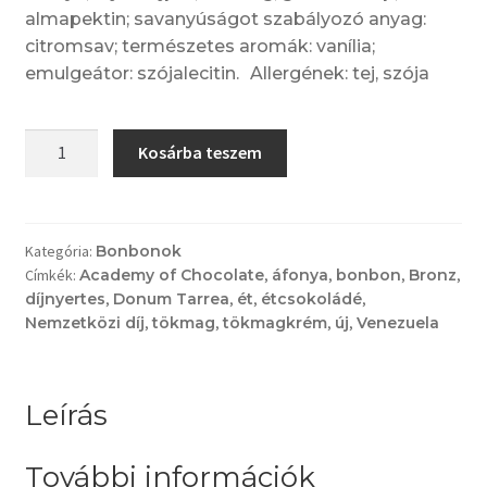
almapektin; savanyúságot szabályozó anyag:
citromsav; természetes aromák: vanília;
emulgeátor: szójalecitin. Allergének: tej, szója
Tökmag-
Kosárba teszem
áfonya–
DÍJNYERTES
mennyiség
Kategória:
Bonbonok
Címkék:
Academy of Chocolate
,
áfonya
,
bonbon
,
Bronz
,
díjnyertes
,
Donum Tarrea
,
ét
,
étcsokoládé
,
Nemzetközi díj
,
tökmag
,
tökmagkrém
,
új
,
Venezuela
Leírás
További információk