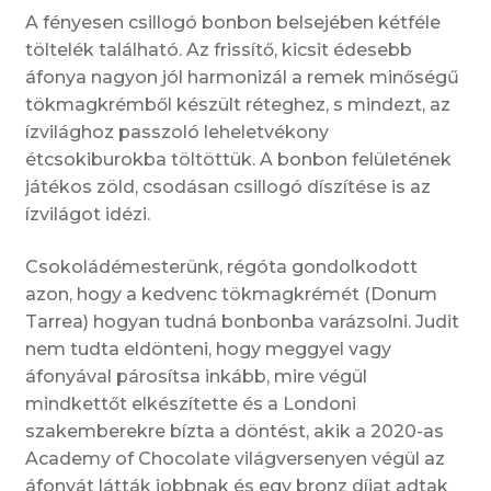
A fényesen csillogó bonbon belsejében kétféle
töltelék található. Az frissítő, kicsit édesebb
áfonya nagyon jól harmonizál a remek minőségű
tökmagkrémből készült réteghez, s mindezt, az
ízvilághoz passzoló leheletvékony
étcsokiburokba töltöttük. A bonbon felületének
játékos zöld, csodásan csillogó díszítése is az
ízvilágot idézi.
Csokoládémesterünk, régóta gondolkodott
azon, hogy a kedvenc tökmagkrémét (Donum
Tarrea) hogyan tudná bonbonba varázsolni. Judit
nem tudta eldönteni, hogy meggyel vagy
áfonyával párosítsa inkább, mire végül
mindkettőt elkészítette és a Londoni
szakemberekre bízta a döntést, akik a 2020-as
Academy of Chocolate világversenyen végül az
áfonyát látták jobbnak és egy bronz díjat adtak