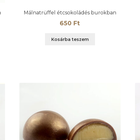
n
Málnatrüffel étcsokoládés burokban
650
Ft
Kosárba teszem