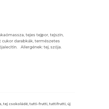
kaómassza, tejes tejpor, tejszín,
lt cukor darabkák, természetes
alecitin. Allergének: tej, szója.
s
,
tej csokoládé
,
tutti-frutti
,
tuttifrutti
,
új