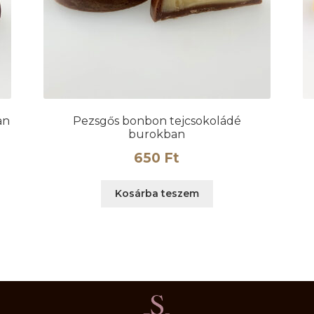
an
Pezsgős bonbon tejcsokoládé
burokban
650
Ft
Kosárba teszem