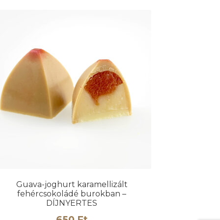
Guava-joghurt karamellizált
fehércsokoládé burokban –
DÍJNYERTES
650
Ft