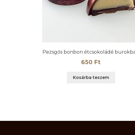
Pezsgős bonbon étcsokoládé burokb
650
Ft
Kosárba teszem