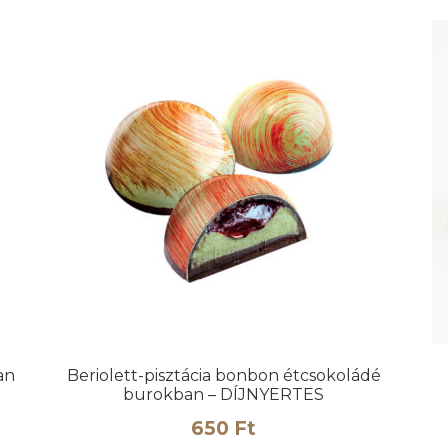
an
Beriolett-pisztácia bonbon étcsokoládé
burokban – DÍJNYERTES
650
Ft