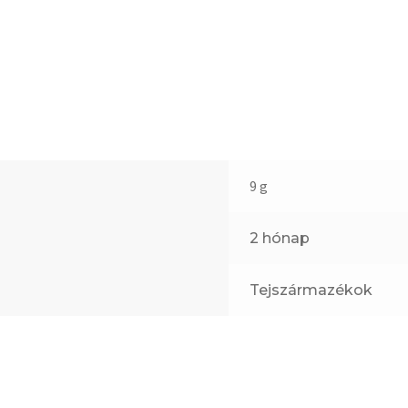
9 g
2 hónap
Tejszármazékok