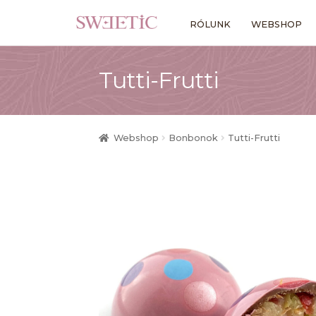
Ugrás
Kilépés
RÓLUNK
WEBSHOP
a
a
navigációhoz
tartalomba
Tutti-Frutti
Webshop
Bonbonok
Tutti-Frutti