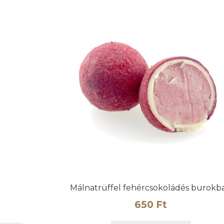
Málnatrüffel fehércsokoládés burokb
650
Ft