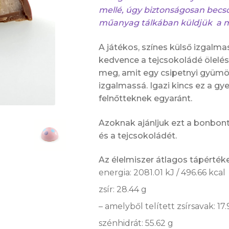
mellé, úgy biztonságosan becs
műanyag tálkában küldjük a 
A játékos, színes külső izgalma
kedvence a tejcsokoládé ölelés
meg, amit egy csipetnyi gyümö
izgalmassá. Igazi kincs ez a g
felnőtteknek egyaránt.
Azoknak ajánljuk ezt a bonbont,
és a tejcsokoládét.
Az élelmiszer átlagos tápérté
energia: 2081.01 kJ / 496.66 kcal
zsír: 28.44 g
– amelyből telített zsírsavak: 17
szénhidrát: 55.62 g