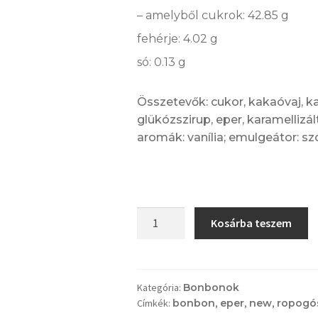
– amelyből cukrok: 42.85 g
fehérje: 4.02 g
só: 0.13 g
Összetevők: cukor, kakaóvaj, ka
glükózszirup, eper, karamellizá
aromák: vanília; emulgeátor: szój
Tutti-
Kosárba teszem
Frutti
mennyiség
Kategória:
Bonbonok
Címkék:
bonbon
,
eper
,
new
,
ropogó