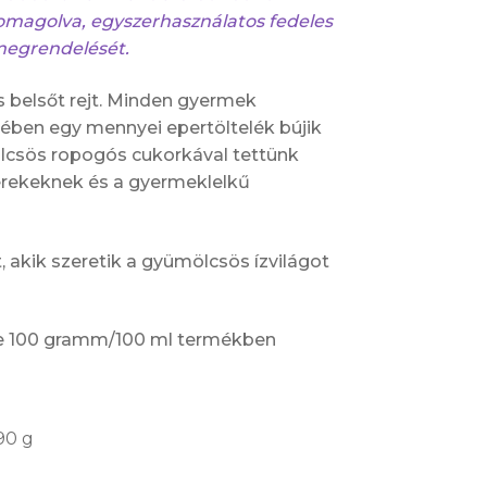
omagolva, egyszerhasználatos fedeles
megrendelését.
s belsőt rejt. Minden gyermek
ében egy mennyei epertöltelék bújik
lcsös ropogós cukorkával tettünk
yerekeknek és a gyermeklelkű
 akik szeretik a gyümölcsös ízvilágot
ke 100 gramm/100 ml termékben
.90 g