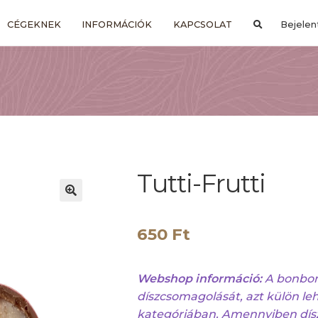
CÉGEKNEK
INFORMÁCIÓK
KAPCSOLAT
Bejelen
Tutti-Frutti
650
Ft
Webshop információ:
A bonbon
díszcsomagolását, azt külön l
kategóriában. Amennyiben dís