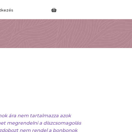
tkezés
ok ára nem tartalmazza azok
ehet megrendelni a díszcsomagolás
zdobozt nem rendel a bonbonok