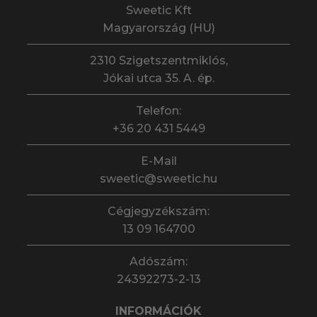
Sweetic Kft
Magyarország (HU)
2310 Szigetszentmiklós,
Jókai utca 35. A. ép.
Telefon:
+36 20 431 5449
E-Mail
sweetic@sweetic.hu
Cégjegyzékszám:
13 09 164700
Adószám:
24392273-2-13
INFORMÁCIÓK