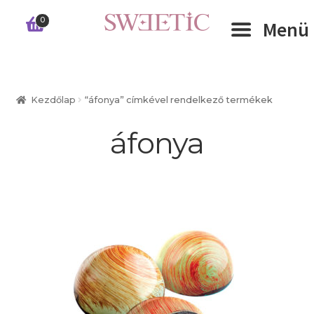
Ugrás
Kilépés
0
Menü
a
a
navigációhoz
tartalomba
Expand 
RÓLUNK
Kezdőlap
“áfonya” címkével rendelkező termékek
Expand 
WEBSHOP
áfonya
Expand 
CÉGEKNEK
INFORMÁCIÓK
KAPCSOLAT