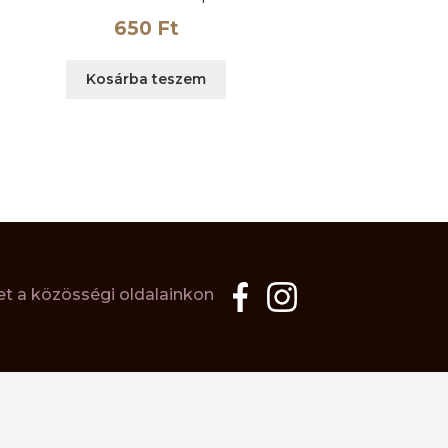
650
Ft
Kosárba teszem
t a közösségi oldalainkon