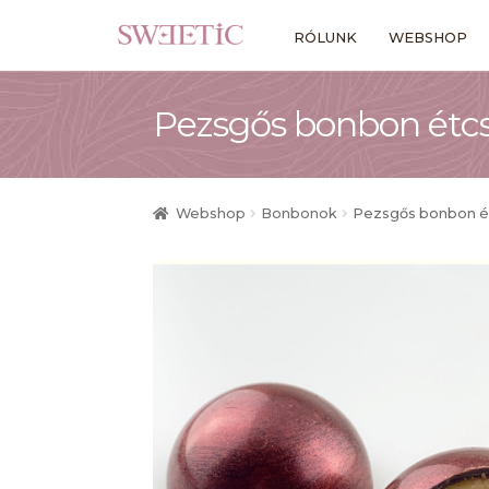
Ugrás
Kilépés
RÓLUNK
WEBSHOP
a
a
navigációhoz
tartalomba
Pezsgős bonbon étc
Webshop
Bonbonok
Pezsgős bonbon é