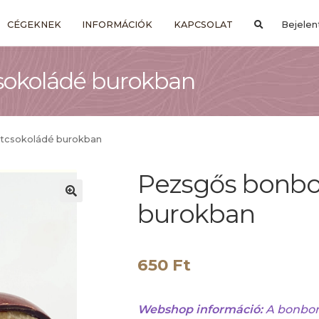
CÉGEKNEK
INFORMÁCIÓK
KAPCSOLAT
Bejelen
sokoládé burokban
tcsokoládé burokban
Pezsgős bonbo
burokban
650
Ft
Webshop információ:
A bonbon