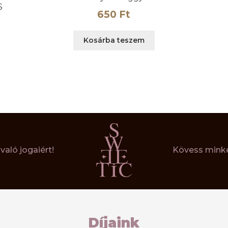
S
650
Ft
Kosárba teszem
aló jogaiért!
Kövess minke
Díjaink