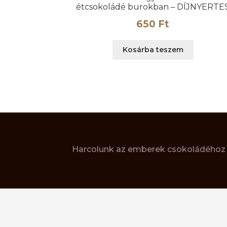
étcsokoládé burokban – DÍJNYERTE
650
Ft
Kosárba teszem
Harcolunk az emberek csokoládéhoz v