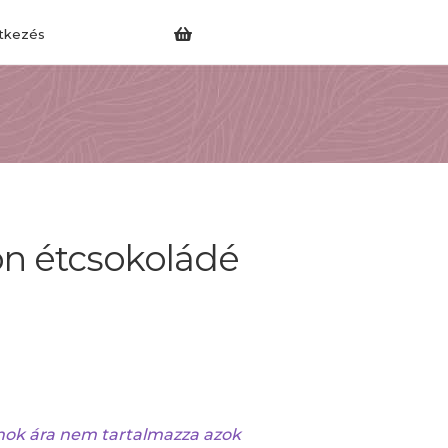
tkezés
n étcsokoládé
ok ára nem tartalmazza azok