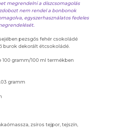
ehet megrendelni a díszcsomagolás
zdobozt nem rendel a bonbonok
omagolva, egyszerhasználatos fedeles
megrendelését.
sejében pezsgős fehér csokoládé
ső burok dekorált étcsokoládé.
ke 100 gramm/100 ml termékben
22.03 gramm
m
kaómassza, zsíros tejpor, tejszín,