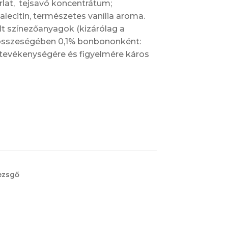
at, tejsavó koncentrátum;
alecitin, természetes vanília aroma.
ált színezőanyagok (kizárólag a
) összeségében 0,1% bonbononként:
k tevékenységére és figyelmére káros
ezsgő