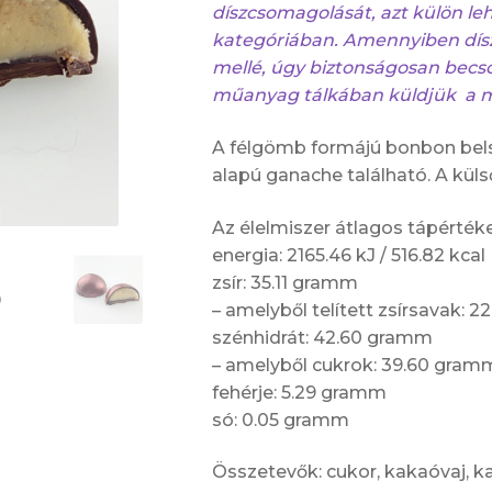
díszcsomagolását, azt külön l
kategóriában. Amennyiben dís
mellé, úgy biztonságosan becs
műanyag tálkában küldjük a 
A félgömb formájú bonbon bel
alapú ganache található. A kül
Az élelmiszer átlagos tápérté
energia: 2165.46 kJ / 516.82 kcal
zsír: 35.11 gramm
– amelyből telített zsírsavak: 
szénhidrát: 42.60 gramm
– amelyből cukrok: 39.60 gram
fehérje: 5.29 gramm
só: 0.05 gramm
Összetevők: cukor, kakaóvaj, ka