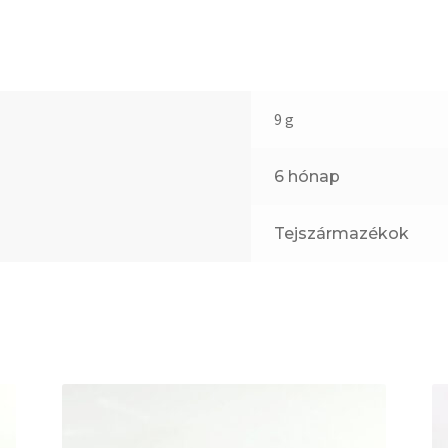
9 g
6 hónap
Tejszármazékok