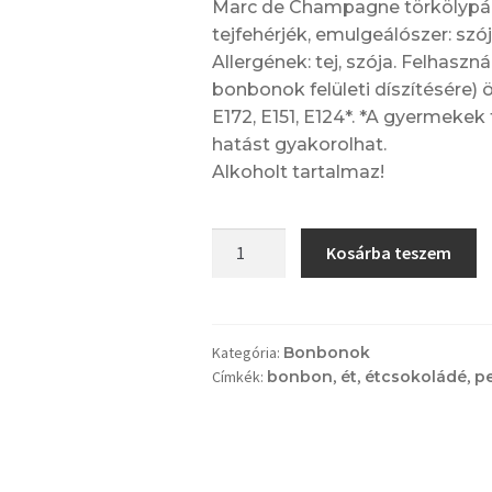
Marc de Champagne törkölypárl
tejfehérjék, emulgeálószer: szój
Allergének: tej, szója. Felhaszn
bonbonok felületi díszítésére
E172, E151, E124*. *A gyermeke
hatást gyakorolhat.
Alkoholt tartalmaz!
Pezsgős
Kosárba teszem
bonbon
étcsokoládé
burokban
mennyiség
Kategória:
Bonbonok
Címkék:
bonbon
,
ét
,
étcsokoládé
,
p