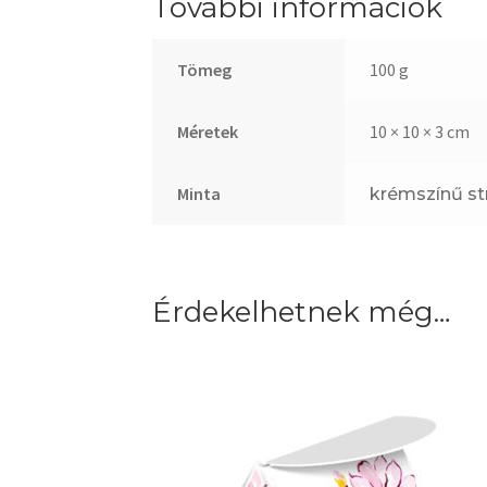
További információk
Tömeg
100 g
Méretek
10 × 10 × 3 cm
Minta
krémszínű st
Érdekelhetnek még…