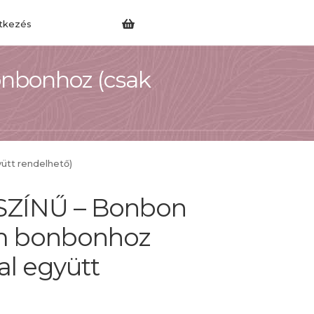
tkezés
nbonhoz (csak
tt rendelhető)
ZÍNŰ – Bonbon
m bonbonhoz
l együtt