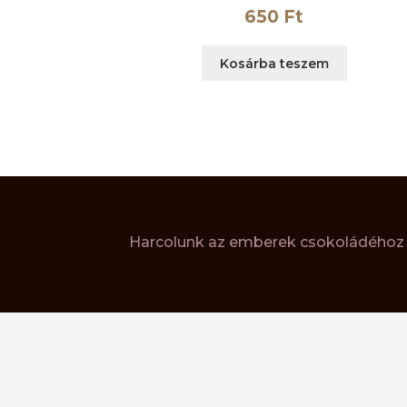
650
Ft
Kosárba teszem
Harcolunk az emberek csokoládéhoz v