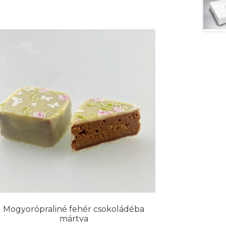
Mogyorópraliné fehér csokoládéba
mártva