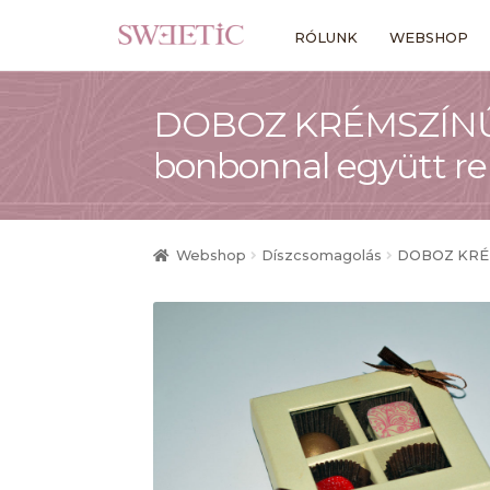
Ugrás
Kilépés
RÓLUNK
WEBSHOP
a
a
navigációhoz
tartalomba
DOBOZ KRÉMSZÍNŰ –
bonbonnal együtt re
Webshop
Díszcsomagolás
DOBOZ KRÉMS