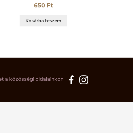
650
Ft
Kosárba teszem
t a közösségi oldalainkon