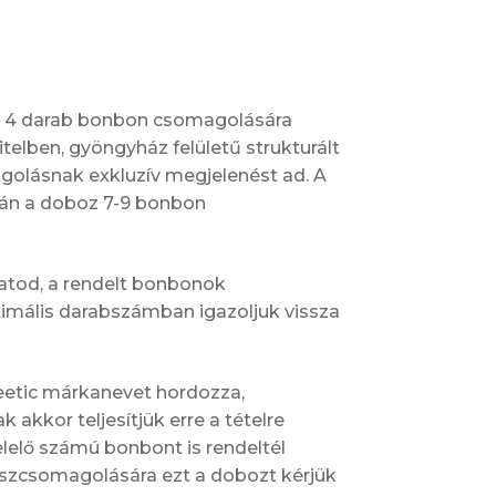
 4 darab bonbon csomagolására
itelben, gyöngyház felületű strukturált
golásnak exkluzív megjelenést ad. A
után a doboz 7-9 bonbon
atod, a rendelt bonbonok
mális darabszámban igazoljuk vissza
eetic márkanevet hordozza,
 akkor teljesítjük erre a tételre
lelő számú bonbont is rendeltél
szcsomagolására ezt a dobozt kérjük