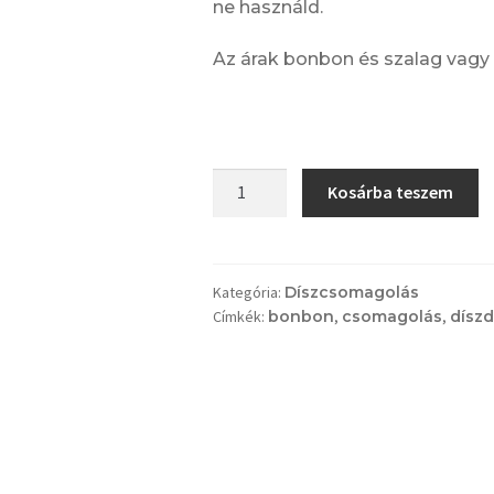
ne használd.
Az árak bonbon és szalag vagy 
DOBOZ
Kosárba teszem
KRÉMSZÍNŰ
-
Bonbon
doboz
Kategória:
Díszcsomagolás
Címkék:
bonbon
,
csomagolás
,
dísz
4-
9
szem
bonbonhoz
(csak
bonbonnal
együtt