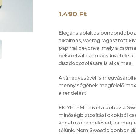
1.490
Ft
Elegáns ablakos bondondoboz
alkalmas, vastag ragasztott kiv
papírral bevonva, mely a csoma
belső elválasztórács kivétele 
díszdobozolására is alkalmas.
Akár egyesével is megvásárolh
mennyiségének megfelelő maxi
a rendelést.
FIGYELEM: mivel a doboz a Sw
minőségbiztosítási okokból csak
vonatozó rendelésed, ha megfe
tőlünk. Nem Sweetic bonbon dí