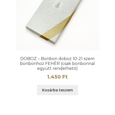
DOBOZ – Bonbon doboz 10-21 szem
bonbonhoz FEHÉR (csak bonbonnal
együtt rendelhető)
)
1.450
Ft
Kosárba teszem
nek
ja