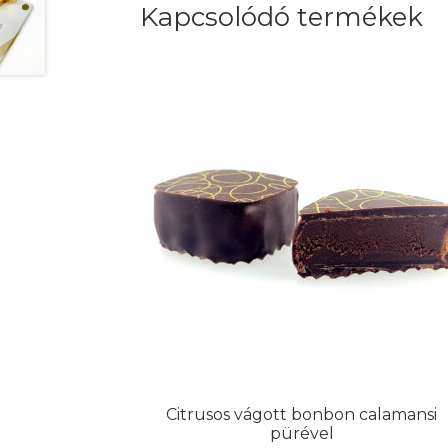
Kapcsolódó termékek
van.
A
változa
a
terméko
választ
ki
Citrusos vágott bonbon calamansi
pürével