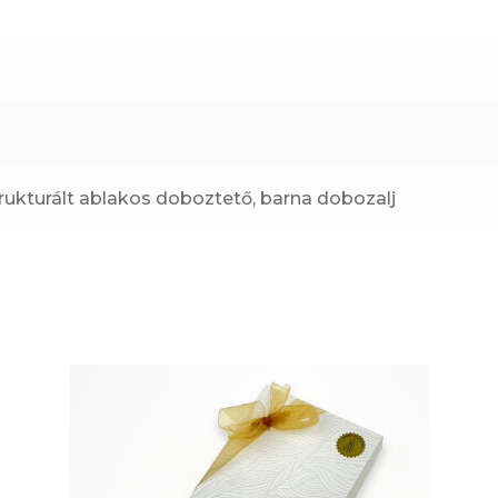
rendelhető)
mennyiség
rukturált ablakos doboztető, barna dobozalj