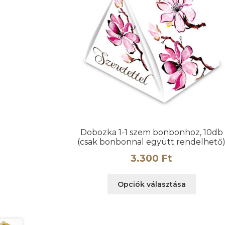
Dobozka 1-1 szem bonbonhoz, 10db
(csak bonbonnal együtt rendelhető
3.300
Ft
Ennek
Opciók választása
a
termék
több
variáció