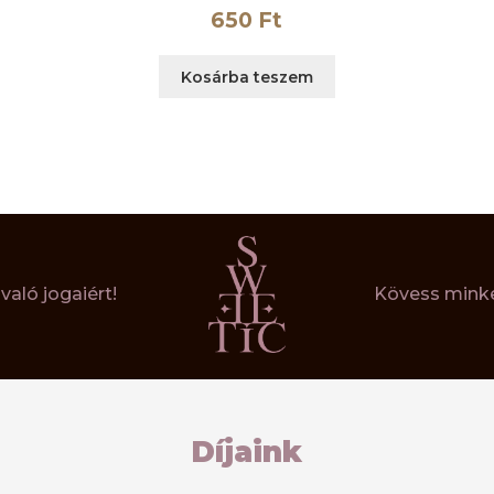
650
Ft
Kosárba teszem
aló jogaiért!
Kövess minke
Díjaink