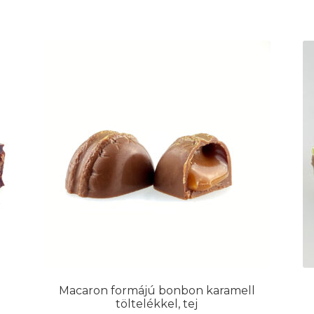
tok
ldalon
hatók
Macaron formájú bonbon karamell
töltelékkel, tej