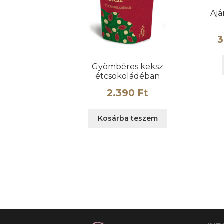
Ajá
3
Gyömbéres keksz
étcsokoládéban
2.390
Ft
Kosárba teszem