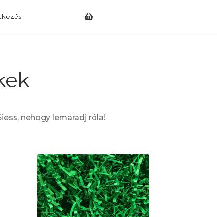
tkezés
kek
iess, nehogy lemaradj róla!