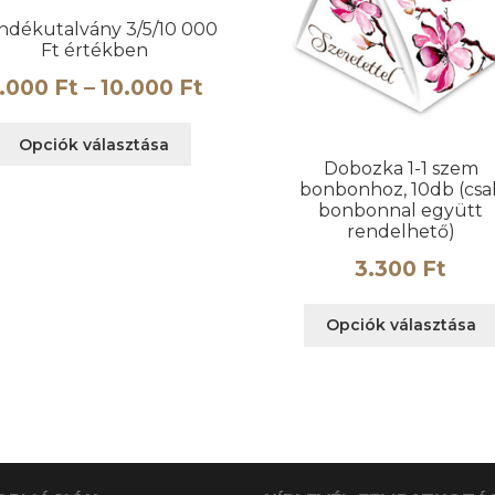
ndékutalvány 3/5/10 000
Ft értékben
Ártartomány:
.000
Ft
–
10.000
Ft
3.000 Ft
Ennek
Opciók választása
-
a
Dobozka 1-1 szem
terméknek
10.000 Ft
bonbonhoz, 10db (csa
több
bonbonnal együtt
variációja
rendelhető)
van.
3.300
Ft
A
változatok
Opciók választása
a
termékoldalon
választhatók
ki