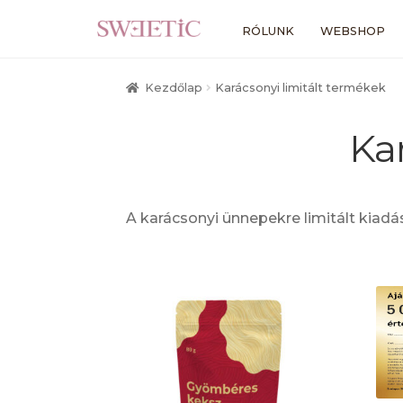
Ugrás
Kilépés
RÓLUNK
WEBSHOP
a
a
navigációhoz
tartalomba
Kezdőlap
Karácsonyi limitált termékek
Ka
A karácsonyi ünnepekre limitált kiadá