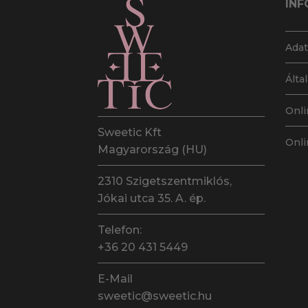
INF
Adat
Álta
Onli
Sweetic Kft
Onli
Magyarország (HU)
2310 Szigetszentmiklós,
Jókai utca 35. A. ép.
Telefon:
+36 20 431 5449
E-Mail
sweetic@sweetic.hu