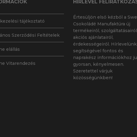
ORMÁCIÓK
HÍRLEVÉL FELIRATKOZÁ
Értesüljön első kézből a Swe
kezelési tájékoztató
Csokoládé Manufaktúra új
termékeiről, szolgáltatásairól
lános Szerződési Feltételek
akciós ajánlatairól,
érdekességeiről. Hírlevelünk
ne elállás
segítségével fontos és
naprakész információkhoz ju
ne Vitarendezés
gyorsan, kényelmesen.
Szeretettel várjuk
közösségünkben!