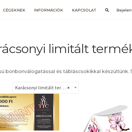
CÉGEKNEK
INFORMÁCIÓK
KAPCSOLAT
Bejelen
rácsonyi limitált termé
sú bonbonválogatással és tábláscsokikkal készültünk. S
Karácsonyi limitált termékek (4)
×