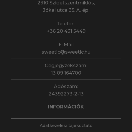
2310 Szigetszentmiklós,
Jókai utca 35. A. ép.
Telefon:
+36 20 431 5449
E-Mail
sweetic@sweetic.hu
Cégjegyzékszám:
13 09 164700
Adószám:
24392273-2-13
INFORMÁCIÓK
Adatkezelési tájékoztató