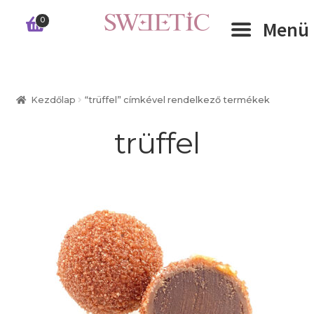
Ugrás
Kilépés
0
Menü
a
a
navigációhoz
tartalomba
Expand 
RÓLUNK
Kezdőlap
“trüffel” címkével rendelkező termékek
Expand 
WEBSHOP
trüffel
Expand 
CÉGEKNEK
INFORMÁCIÓK
KAPCSOLAT