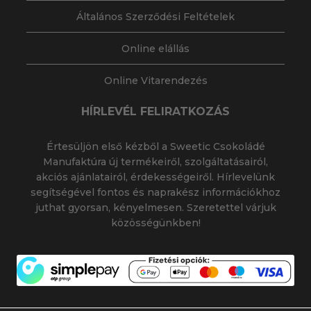
Általános Szerződési Feltételek
Online elállás
Online Vitarendezés
HÍRLEVÉL FELIRATKOZÁS
Értesüljön első kézből a Sweetic Csokoládé
Manufaktúra új termékeiről, szolgáltatásairól,
akciós ajánlatairól, érdekességeiről. Hírlevelünk
segítségével fontos és naprakész információkhoz
juthat gyorsan, kényelmesen. Szeretettel várjuk
közösségünkben!