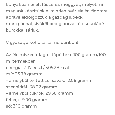
konyakban érlelt fűszeres meggyet, melyet mi
magunk készítünk el minden nyár elején, finomra
aprítva eldolgozzuk a gazdag lübecki
marcipánnal, kívülről pedig borzas étcsokoládé
burokkal zárjuk.
Vigyázat, alkoholtartalmú bonbon!
Az élelmiszer átlagos tápértéke 100 gramm/100
ml termékben
energia: 2117.14 kJ / 505.28 kcal
zsír: 33.78 gramm
– amelyből telített zsírsavak: 12.06 gramm
szénhidrát: 38.02 gramm
– amelyből cukrok: 29.68 gramm
fehérje: 9.00 gramm
só: 3.10 gramm