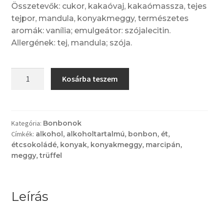
Összetevők: cukor, kakaóvaj, kakaómassza, tejes
tejpor, mandula, konyakmeggy, természetes
aromák: vanília; emulgeátor: szójalecitin.
Allergének: tej, mandula; szója.
Marcipántrüffel
Kosárba teszem
-
konyakmeggyes
mennyiség
Kategória:
Bonbonok
Címkék:
alkohol
,
alkoholtartalmú
,
bonbon
,
ét
,
étcsokoládé
,
konyak
,
konyakmeggy
,
marcipán
,
meggy
,
trüffel
Leírás