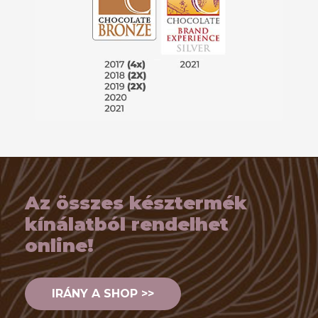
Az összes késztermék
kínálatból rendelhet
online!
IRÁNY A SHOP >>