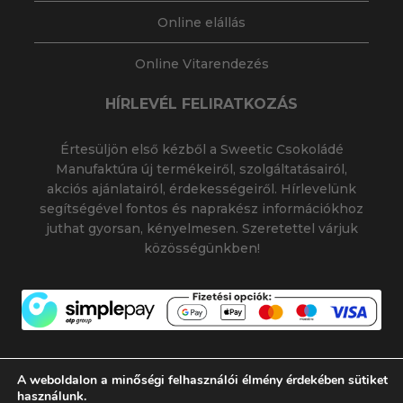
Online elállás
Online Vitarendezés
HÍRLEVÉL FELIRATKOZÁS
Értesüljön első kézből a Sweetic Csokoládé
Manufaktúra új termékeiről, szolgáltatásairól,
akciós ajánlatairól, érdekességeiről. Hírlevelünk
segítségével fontos és naprakész információkhoz
juthat gyorsan, kényelmesen. Szeretettel várjuk
közösségünkben!
A weboldalon a minőségi felhasználói élmény érdekében sütiket
használunk.