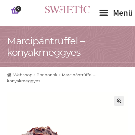
Ugrás
Kilépés
0
Menü
a
a
navigációhoz
tartalomba
Expand 
Marcipántrüffel –
RÓLUNK
konyakmeggyes
Expand 
WEBSHOP
Expand 
CÉGEKNEK
Webshop
Bonbonok
Marcipántrüffel –
konyakmeggyes
INFORMÁCIÓK
KAPCSOLAT