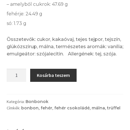
– amelyből cukrok: 47.69 g
fehérje: 24.49 g
só: 1.73 g
Összetevők: cukor, kakaóvaj, tejes tejpor, tejszín,
glükózszirup, málna, természetes aromák: vanília;
emulgeátor: szójalecitin. Allergének: tej, szója.
Málnatrüffel
Kosárba teszem
fehércsokoládés
burokban
mennyiség
Kategória:
Bonbonok
Címkék:
bonbon
,
fehér
,
fehér csokoládé
,
málna
,
trüffel