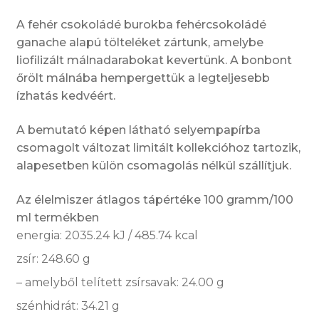
A fehér csokoládé burokba fehércsokoládé
ganache alapú tölteléket zártunk, amelybe
liofilizált málnadarabokat kevertünk. A bonbont
őrölt málnába hempergettük a legteljesebb
ízhatás kedvéért.
A bemutató képen látható selyempapírba
csomagolt változat limitált kollekcióhoz tartozik,
alapesetben külön csomagolás nélkül szállítjuk.
Az élelmiszer átlagos tápértéke 100 gramm/100
ml termékben
energia: 2035.24 kJ / 485.74 kcal
zsír: 248.60 g
– amelyből telített zsírsavak: 24.00 g
szénhidrát: 34.21 g