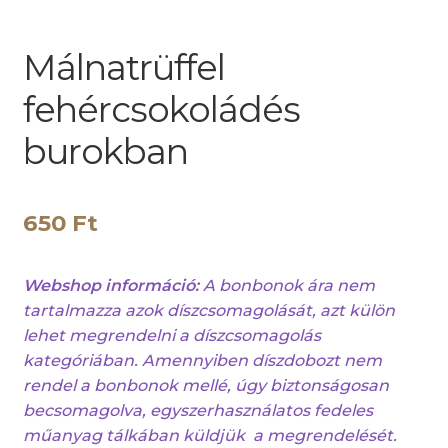
Málnatrüffel
fehércsokoládés
burokban
650
Ft
Webshop információ:
A bonbonok ára nem
tartalmazza azok díszcsomagolását, azt külön
lehet megrendelni a díszcsomagolás
kategóriában. Amennyiben díszdobozt nem
rendel a bonbonok mellé, úgy biztonságosan
becsomagolva, egyszerhasználatos fedeles
műanyag tálkában küldjük a megrendelését.