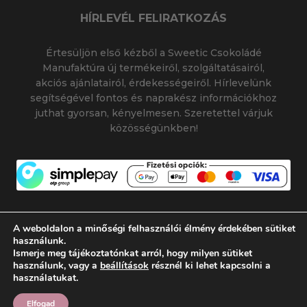
HÍRLEVÉL FELIRATKOZÁS
Értesüljön első kézből a Sweetic Csokoládé
Manufaktúra új termékeiről, szolgáltatásairól,
akciós ajánlatairól, érdekességeiről. Hírlevelünk
segítségével fontos és naprakész információkhoz
juthat gyorsan, kényelmesen. Szeretettel várjuk
közösségünkben!
A weboldalon a minőségi felhasználói élmény érdekében sütiket
használunk.
Ismerje meg tájékoztatónkat arról, hogy milyen sütiket
© 2026 SWEETIC CSOKOLÁDÉ MANUFAKTÚRA
használunk, vagy a
beállítások
résznél ki lehet kapcsolni a
|
|
SWEETIC@SWEETIC.HU
használatukat.
Készítette:
Flamich Gábor
Elfogad