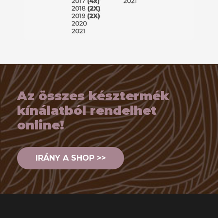
Az összes késztermék
kínálatból rendelhet
online!
IRÁNY A SHOP >>