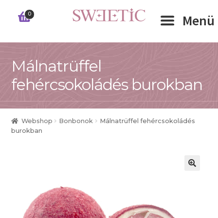
Ugrás
Kilépés
0
Menü
a
a
navigációhoz
tartalomba
Expand 
Málnatrüffel
RÓLUNK
fehércsokoládés burokban
Expand 
WEBSHOP
Expand 
CÉGEKNEK
Webshop
Bonbonok
Málnatrüffel fehércsokoládés
burokban
INFORMÁCIÓK
KAPCSOLAT