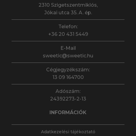
2310 Szigetszentmiklós,
Jókai utca 35. A. ép.
Telefon:
+36 20 431 5449
E-Mail
sweetic@sweetic.hu
Cégjegyzékszám:
13 09 164700
Adószám:
24392273-2-13
INFORMÁCIÓK
Adatkezelési tájékoztató