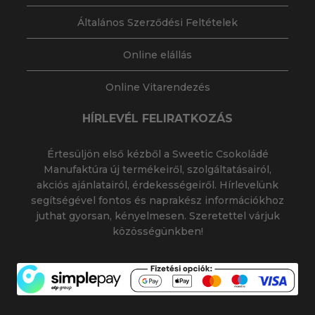
Általános Szerződési Feltételek
Online elállás
Online Vitarendezés
HÍRLEVÉL FELIRATKOZÁS
Értesüljön első kézből a Sweetic Csokoládé
Manufaktúra új termékeiről, szolgáltatásairól,
akciós ajánlatairól, érdekességeiről. Hírlevelünk
segítségével fontos és naprakész információkhoz
juthat gyorsan, kényelmesen. Szeretettel várjuk
közösségünkben!