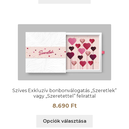
Szíves Exkluzív bonbonválogatás „Szeretlek”
vagy „Szeretettel” felirattal
8.690
Ft
Ennek
Opciók választása
a