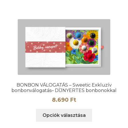
terméknek
több
variációja
van.
A
változatok
a
termékoldalon
választhatók
ki
BONBON VÁLOGATÁS – Sweetic Exkluzív
bonbonválogatás– DÍJNYERTES bonbonokkal
8.690
Ft
Ennek
Opciók választása
a
terméknek