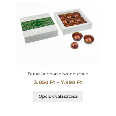
Dubai bonbon díszdobozban
Ártartomány
3.850
Ft
–
7.990
Ft
3.850 Ft
Ennek
Opciók választása
-
a
7.990 Ft
terméknek
több