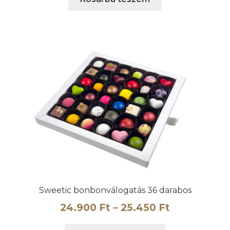
Sweetic bonbonválogatás 36 darabos
Ártartomán
24.900
Ft
–
25.450
Ft
24.900 Ft
Ennek