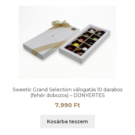
variációja
van.
A
változatok
a
termékoldalon
választhatók
ki
Sweetic Grand Selection válogatás 10 darabos
(fehér dobozos) – DÍJNYERTES
7.990
Ft
Kosárba teszem