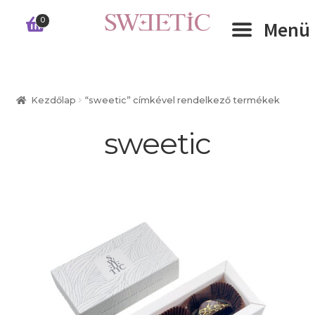
Ugrás
Kilépés
0
Menü
a
a
navigációhoz
tartalomba
Expand 
RÓLUNK
Kezdőlap
“sweetic” címkével rendelkező termékek
Expand 
WEBSHOP
sweetic
Expand 
CÉGEKNEK
INFORMÁCIÓK
KAPCSOLAT