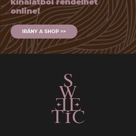
kínálatból rendelhet
online!
IRÁNY A SHOP >>