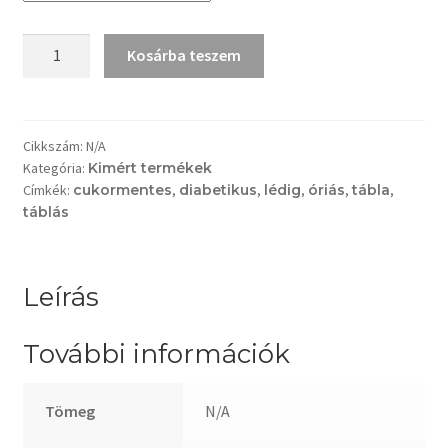
Óriás
Kosárba teszem
csokoládé
tábla
pörkölt
mogyoróval
Cikkszám:
N/A
Kategória:
Kimért termékek
hozzáadott
Címkék:
cukormentes
,
diabetikus
,
lédig
,
óriás
,
tábla
,
cukor
táblás
nélkül
mennyiség
Leírás
További információk
Tömeg
N/A