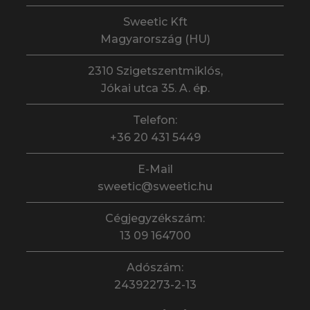
Sweetic Kft
Magyarország (HU)
2310 Szigetszentmiklós,
Jókai utca 35. A. ép.
Telefon:
+36 20 431 5449
E-Mail
sweetic@sweetic.hu
Cégjegyzékszám:
13 09 164700
Adószám:
24392273-2-13