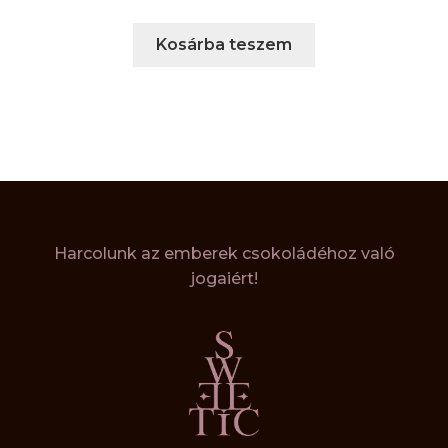
Kosárba teszem
Harcolunk az emberek csokoládéhoz való
jogaiért!