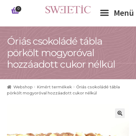
Ugrás
Kilépés
0
Menü
a
a
navigációhoz
tartalomba
Expand 
Óriás csokoládé tábla
RÓLUNK
pörkölt mogyoróval
Expand 
WEBSHOP
hozzáadott cukor nélkül
Expand 
CÉGEKNEK
Webshop
Kimért termékek
Óriás csokoládé tábla
INFORMÁCIÓK
pörkölt mogyoróval hozzáadott cukor nélkül
KAPCSOLAT