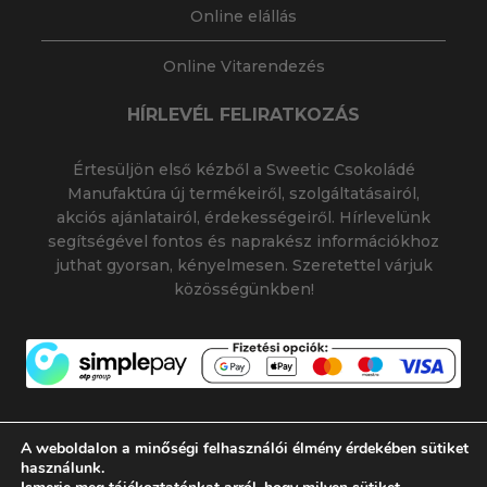
Online elállás
Online Vitarendezés
HÍRLEVÉL FELIRATKOZÁS
Értesüljön első kézből a Sweetic Csokoládé
Manufaktúra új termékeiről, szolgáltatásairól,
akciós ajánlatairól, érdekességeiről. Hírlevelünk
segítségével fontos és naprakész információkhoz
juthat gyorsan, kényelmesen. Szeretettel várjuk
közösségünkben!
A weboldalon a minőségi felhasználói élmény érdekében sütiket
használunk.