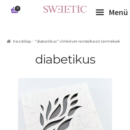
Ugrás
Kilépés
0
Menü
a
a
navigációhoz
tartalomba
Expand 
RÓLUNK
Kezdőlap
“diabetikus” címkével rendelkező termékek
Expand 
WEBSHOP
diabetikus
Expand 
CÉGEKNEK
INFORMÁCIÓK
KAPCSOLAT