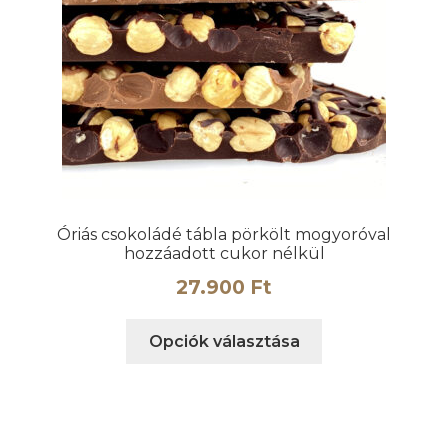
Óriás csokoládé tábla pörkölt mogyoróval
hozzáadott cukor nélkül
27.900
Ft
Ennek
Opciók választása
a
terméknek
több
variációja