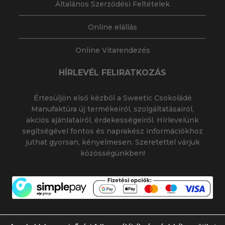
Általános Szerződési Feltételek
Online elállás
Online Vitarendezés
HÍRLEVÉL FELIRATKOZÁS
Értesüljön első kézből a Sweetic Csokoládé
Manufaktúra új termékeiről, szolgáltatásairól,
akciós ajánlatairól, érdekességeiről. Hírlevelünk
segítségével fontos és naprakész információkhoz
juthat gyorsan, kényelmesen. Szeretettel várjuk
közösségünkben!