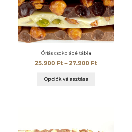
Óriás csokoládé tábla
Ártartomán
25.900
Ft
–
27.900
Ft
25.900 Ft
Ennek
Opciók választása
-
a
27.900 Ft
terméknek
több
variációja
van.
A
változatok