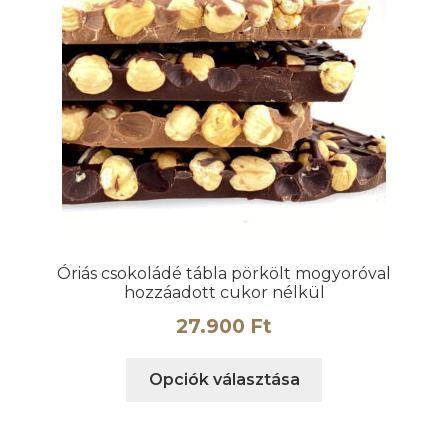
a
termékoldalon
választhatók
ki
Óriás csokoládé tábla pörkölt mogyoróval
hozzáadott cukor nélkül
27.900
Ft
Ennek
Opciók választása
a
terméknek
több