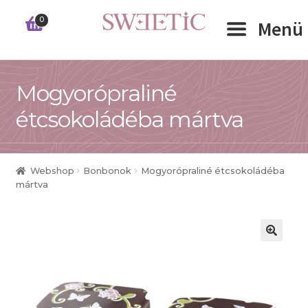
Ugrás
Kilépés
0
Menü
a
a
navigációhoz
tartalomba
Expand 
Mogyorópraliné
RÓLUNK
étcsokoládéba mártva
Expand 
WEBSHOP
Expand 
CÉGEKNEK
Webshop
Bonbonok
Mogyorópraliné étcsokoládéba
mártva
INFORMÁCIÓK
KAPCSOLAT