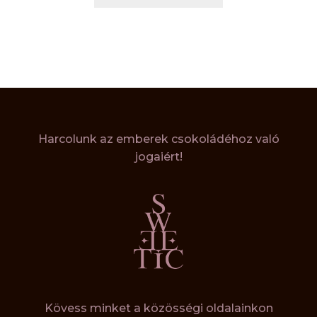
Harcolunk az emberek csokoládéhoz való
jogaiért!
Kövess minket a közösségi oldalainkon