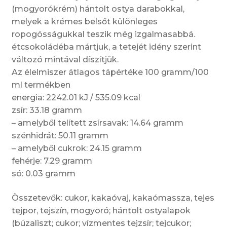
(mogyorókrém) hántolt ostya darabokkal,
melyek a krémes belsőt különleges
ropogósságukkal teszik még izgalmasabbá.
étcsokoládéba mártjuk, a tetejét idény szerint
változó mintával díszítjük.
Az élelmiszer átlagos tápértéke 100 gramm/100
ml termékben
energia: 2242.01 kJ / 535.09 kcal
zsír: 33.18 gramm
– amelyből telített zsírsavak: 14.64 gramm
szénhidrát: 50.11 gramm
– amelyből cukrok: 24.15 gramm
fehérje: 7.29 gramm
só: 0.03 gramm
Összetevők: cukor, kakaóvaj, kakaómassza, tejes
tejpor, tejszín, mogyoró; hántolt ostyalapok
(búzaliszt; cukor; vízmentes tejzsír; tejcukor;