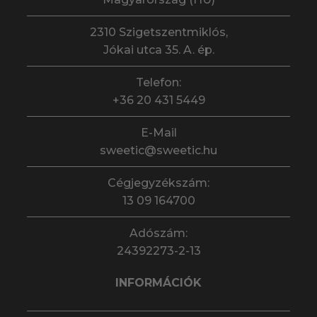
2310 Szigetszentmiklós,
Jókai utca 35. A. ép.
Telefon:
+36 20 431 5449
E-Mail
sweetic@sweetic.hu
Cégjegyzékszám:
13 09 164700
Adószám:
24392273-2-13
INFORMÁCIÓK