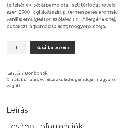
tejfehérjék; só; árpamaláta liszt; térfogatnövelő
szer: E500ii); glükózszirup, természetes aromák:
vanília; emulgeátor: szójalecitin. Allergének: tej,
búzaliszt, árpamaláta liszt; mogyoró, szója.
Mogyorópraliné
Kosárba teszem
étcsokoládéba
mártva
mennyiség
Kategória:
Bonbonok
Címkék:
bonbon
,
ét
,
étcsokoládé
,
gianduja
,
mogyoró
,
vágott
Leírás
További információk