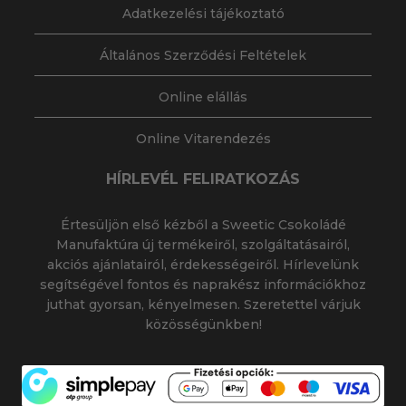
Adatkezelési tájékoztató
Általános Szerződési Feltételek
Online elállás
Online Vitarendezés
HÍRLEVÉL FELIRATKOZÁS
Értesüljön első kézből a Sweetic Csokoládé
Manufaktúra új termékeiről, szolgáltatásairól,
akciós ajánlatairól, érdekességeiről. Hírlevelünk
segítségével fontos és naprakész információkhoz
juthat gyorsan, kényelmesen. Szeretettel várjuk
közösségünkben!