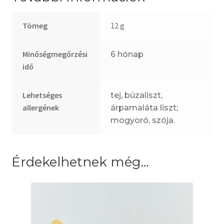
Tömeg
12 g
Minőségmegőrzési
6 hónap
idő
Lehetséges
tej, búzaliszt,
allergének
árpamaláta liszt;
mogyoró, szója.
Érdekelhetnek még…