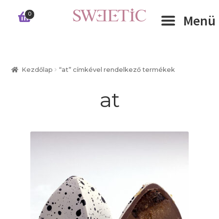
Ugrás
Kilépés
0
Menü
a
a
navigációhoz
tartalomba
Expand 
RÓLUNK
Kezdőlap
“at” címkével rendelkező termékek
Expand 
WEBSHOP
at
Expand 
CÉGEKNEK
INFORMÁCIÓK
KAPCSOLAT