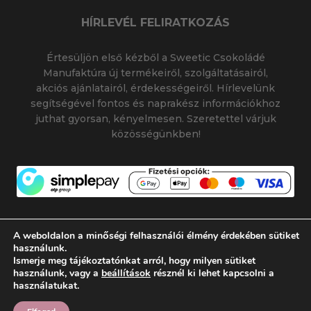
HÍRLEVÉL FELIRATKOZÁS
Értesüljön első kézből a Sweetic Csokoládé
Manufaktúra új termékeiről, szolgáltatásairól,
akciós ajánlatairól, érdekességeiről. Hírlevelünk
segítségével fontos és naprakész információkhoz
juthat gyorsan, kényelmesen. Szeretettel várjuk
közösségünkben!
A weboldalon a minőségi felhasználói élmény érdekében sütiket
használunk.
Ismerje meg tájékoztatónkat arról, hogy milyen sütiket
© 2026 SWEETIC CSOKOLÁDÉ MANUFAKTÚRA
használunk, vagy a
beállítások
résznél ki lehet kapcsolni a
|
|
SWEETIC@SWEETIC.HU
használatukat.
Készítette:
Flamich Gábor