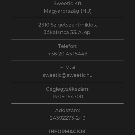
Sweetic Kft
Magyarország (HU)
2310 Szigetszentmiklós,
Jókai utca 35. A. ép.
Telefon:
+36 20 431 5449
E-Mail
sweetic@sweetic.hu
Cégjegyzékszám:
13 09 164700
Adószám:
24392273-2-13
INFORMÁCIÓK