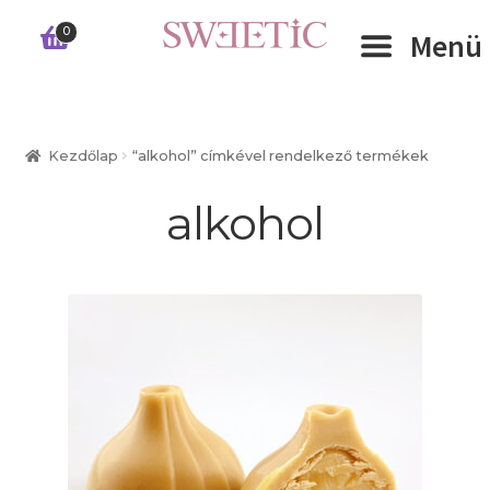
Ugrás
Kilépés
0
Menü
a
a
navigációhoz
tartalomba
Expand 
RÓLUNK
Kezdőlap
“alkohol” címkével rendelkező termékek
Expand 
WEBSHOP
alkohol
Expand 
CÉGEKNEK
INFORMÁCIÓK
KAPCSOLAT