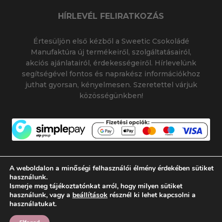
HÍRLEVÉL FELIRATKOZÁS
Értesüljön első kézből a Sweetic Csokoládé
Manufaktúra új termékeiről, szolgáltatásairól,
akciós ajánlatairól, érdekességeiről. Hírlevelünk
segítségével fontos és naprakész információkhoz
juthat gyorsan, kényelmesen. Szeretettel várjuk
közösségünkben!
A weboldalon a minőségi felhasználói élmény érdekében sütiket
használunk.
Ismerje meg tájékoztatónkat arról, hogy milyen sütiket
© 2026 SWEETIC CSOKOLÁDÉ MANUFAKTÚRA
használunk, vagy a
beállítások
résznél ki lehet kapcsolni a
|
|
SWEETIC@SWEETIC.HU
használatukat.
Készítette:
Flamich Gábor