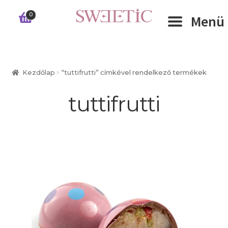
Ugrás
Kilépés
0
Menü
a
a
navigációhoz
tartalomba
Expand 
RÓLUNK
Kezdőlap
“tuttifrutti” címkével rendelkező termékek
Expand 
WEBSHOP
tuttifrutti
Expand 
CÉGEKNEK
INFORMÁCIÓK
KAPCSOLAT