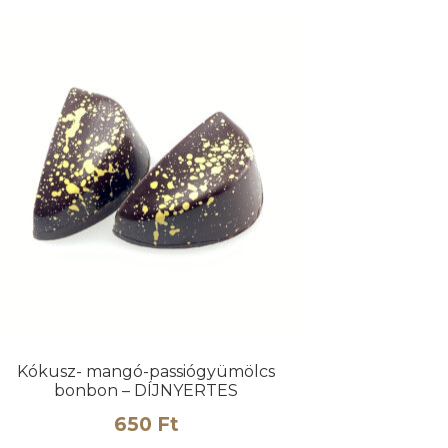
a
termékoldalon
választhatók
ki
Kókusz- mangó-passiógyümölcs
bonbon – DÍJNYERTES
650
Ft