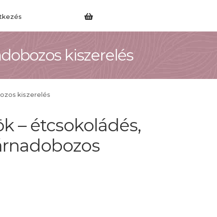
tkezés
dobozos kiszerelés
ozos kiszerelés
k – étcsokoládés,
árnadobozos