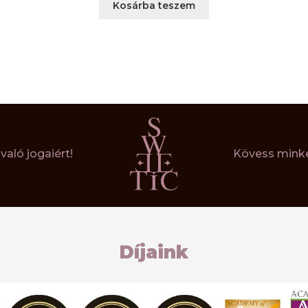
Kosárba teszem
aló jogaiért!
Kövess minke
Díjaink