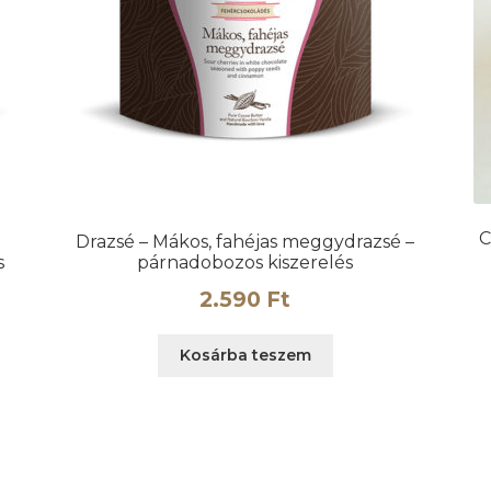
C
Drazsé – Mákos, fahéjas meggydrazsé –
s
párnadobozos kiszerelés
2.590
Ft
Kosárba teszem