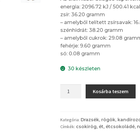
energia: 2096.72 kJ / 500.41 kca
zsír: 36.20 gramm
– amelyből telített zsírsavak: 1
szénhidrát: 38.20 gramm
– amelyből cukrok: 29.08 gram
fehérje: 9.60 gramm
só: 0.08 gramm
30 készleten
Csokoládé
Kosárba teszem
rögök
-
étcsokoládés,
magvakkal
Kategória:
Drazsék, rögök, kandíroz
Címkék:
csokirög
,
ét
,
étcsokoládé
,
n
-
párnadobozos