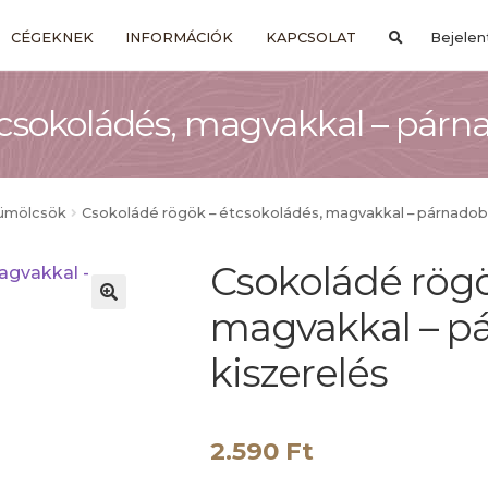
CÉGEKNEK
INFORMÁCIÓK
KAPCSOLAT
Bejelen
csokoládés, magvakkal – párna
yümölcsök
Csokoládé rögök – étcsokoládés, magvakkal – párnadob
Csokoládé rögö
magvakkal – p
kiszerelés
2.590
Ft