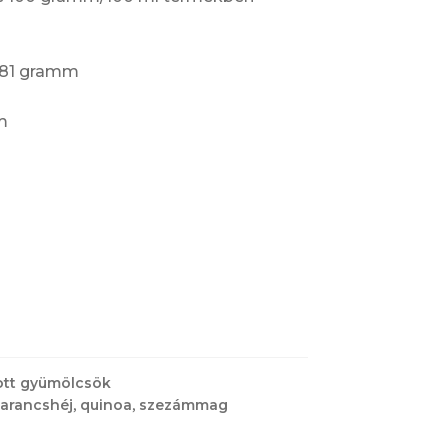
l
6.81 gramm
m
ott gyümölcsök
arancshéj
,
quinoa
,
szezámmag