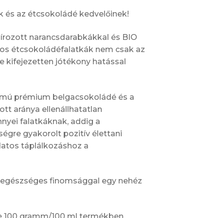
k és az étcsokoládé kedvelőinek!
írozott narancsdarabkákkal és BIO
-os étcsokoládéfalatkák nem csak az
e kifejezetten jótékony hatással
almú prémium belgacsokoládé és a
 aránya ellenállhatatlan
yei falatkáknak, addig a
gre gyakorolt pozitív élettani
datos táplálkozáshoz a
 egészséges finomsággal egy nehéz
ke 100 gramm/100 ml termékben