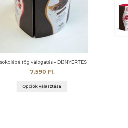
sokoládé rög válogatás – DÍJNYERTES
7.590
Ft
Ennek
Opciók választása
a
terméknek
több
variációja
van.
A
változatok