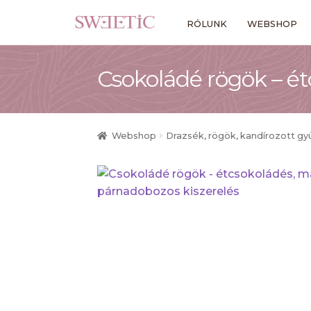
Ugrás
Kilépés
RÓLUNK
WEBSHOP
a
a
navigációhoz
tartalomba
Csokoládé rögök – ét
Webshop
Drazsék, rögök, kandírozott g