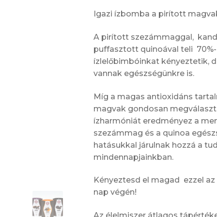
Igazi ízbomba a pirított magva
A pirított szezámmaggal, kand
puffasztott quinoával teli 70%
ízlelőbimbóinkat kényeztetik, d
vannak egészségünkre is.
Míg a magas antioxidáns tart
magvak gondosan megválasztott
ízharmóniát eredményez a menn
szezámmag és a quinoa egészsé
hatásukkal járulnak hozzá a tu
mindennapjainkban.
Kényeztesd el magad ezzel az
nap végén!
Az élelmiszer átlagos tápérté