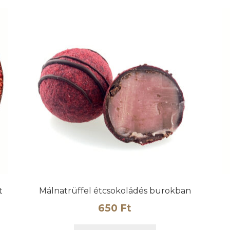
t
Málnatrüffel étcsokoládés burokban
650
Ft