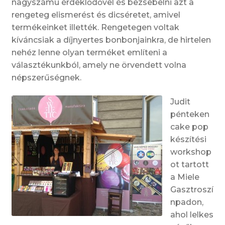
nagyszámú érdeklődővel és bezsebelni azt a
rengeteg elismerést és dicséretet, amivel
termékeinket illették. Rengetegen voltak
kíváncsiak a díjnyertes bonbonjainkra, de hirtelen
nehéz lenne olyan terméket említeni a
választékunkból, amely ne örvendett volna
népszerűségnek.
Judit
pénteken
cake pop
készítési
workshop
ot tartott
a Miele
Gasztroszí
npadon,
ahol lelkes