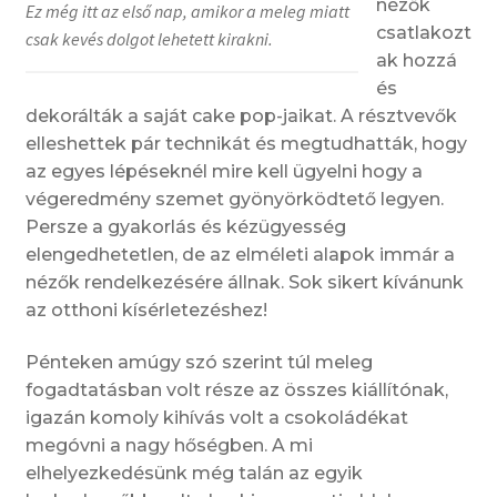
nézők
Ez még itt az első nap, amikor a meleg miatt
csatlakozt
csak kevés dolgot lehetett kirakni.
ak hozzá
és
dekorálták a saját cake pop-jaikat. A résztvevők
elleshettek pár technikát és megtudhatták, hogy
az egyes lépéseknél mire kell ügyelni hogy a
végeredmény szemet gyönyörködtető legyen.
Persze a gyakorlás és kézügyesség
elengedhetetlen, de az elméleti alapok immár a
nézők rendelkezésére állnak. Sok sikert kívánunk
az otthoni kísérletezéshez!
Pénteken amúgy szó szerint túl meleg
fogadtatásban volt része az összes kiállítónak,
igazán komoly kihívás volt a csokoládékat
megóvni a nagy hőségben. A mi
elhelyezkedésünk még talán az egyik