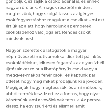
gondoljuk, ez zajlik a csokoládénál is, és ennek
nagyon örülünk. A maguk részéről mindent
megteszünk, hogy szolgáltassuk az igényes
csokifogyasztáshoz magukat a csokikat – mi ezt
értjük az alatt, hogy harcolunk az emberek
csokoládéhoz való jogaiért. Rendes csokit
mindenkinek!
Nagyon szerették a látogatók a magyar
népművészeti motívumokkal díszített pálinkás
csokoládéinkat, lelkesen fogadták az olyan ízbéli
újításainkat mint a libatöpörtyűs csoki vagy a
meggyes-mákos fehér csoki, és kaptunk pár
ötletet, hogy még miket próbáljunk ki a jövőben.
Megígérjük, hogy megtesszük, és ami működik,
abból termék lesz. Mert ez a fontos, hogy olyat
készítsünk, ami a vevőinknek tetszik. Az persze
klassz, ha egy zsűri érti és elismeri amit