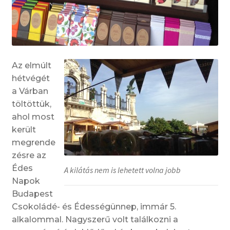
Az elmúlt
hétvégét
a Várban
töltöttük,
ahol most
került
megrende
zésre az
Édes
A kilátás nem is lehetett volna jobb
Napok
Budapest
Csokoládé- és Édességünnep, immár 5.
alkalommal. Nagyszerű volt találkozni a