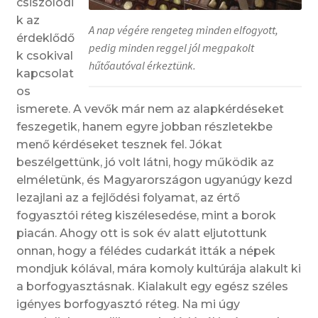
csiszolódi
k az
A nap végére rengeteg minden elfogyott,
érdeklődő
pedig minden reggel jól megpakolt
k csokival
hűtőautóval érkeztünk.
kapcsolat
os
ismerete. A vevők már nem az alapkérdéseket
feszegetik, hanem egyre jobban részletekbe
menő kérdéseket tesznek fel. Jókat
beszélgettünk, jó volt látni, hogy működik az
elméletünk, és Magyarországon ugyanúgy kezd
lezajlani az a fejlődési folyamat, az értő
fogyasztói réteg kiszélesedése, mint a borok
piacán. Ahogy ott is sok év alatt eljutottunk
onnan, hogy a félédes cudarkát itták a népek
mondjuk kólával, mára komoly kultúrája alakult ki
a borfogyasztásnak. Kialakult egy egész széles
igényes borfogyasztó réteg. Na mi úgy