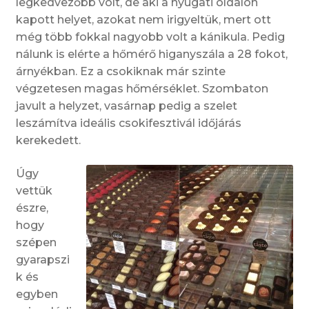
legkedvezőbb volt, de aki a nyugati oldalon
kapott helyet, azokat nem irigyeltük, mert ott
még több fokkal nagyobb volt a kánikula. Pedig
nálunk is elérte a hőmérő higanyszála a 28 fokot,
árnyékban. Ez a csokiknak már szinte
végzetesen magas hőmérséklet. Szombaton
javult a helyzet, vasárnap pedig a szelet
leszámítva ideális csokifesztivál időjárás
kerekedett.
Úgy
vettük
észre,
hogy
szépen
gyarapszi
k és
egyben