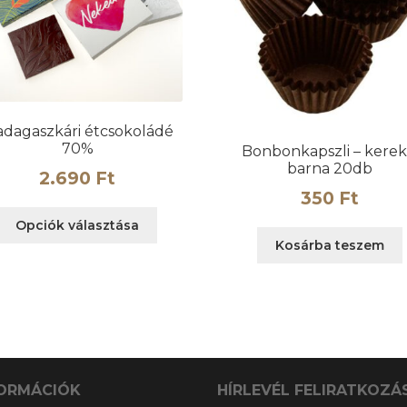
dagaszkári étcsokoládé
70%
Bonbonkapszli – kerek
barna 20db
2.690
Ft
350
Ft
Ennek
Opciók választása
a
Kosárba teszem
terméknek
több
variációja
van.
A
változatok
a
ORMÁCIÓK
HÍRLEVÉL FELIRATKOZÁ
n
termékoldalon