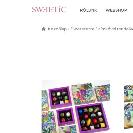
Ugrás
Kilépés
RÓLUNK
WEBSHOP
a
a
navigációhoz
tartalomba
Kezdőlap
“Szeretettel” címkével rendel