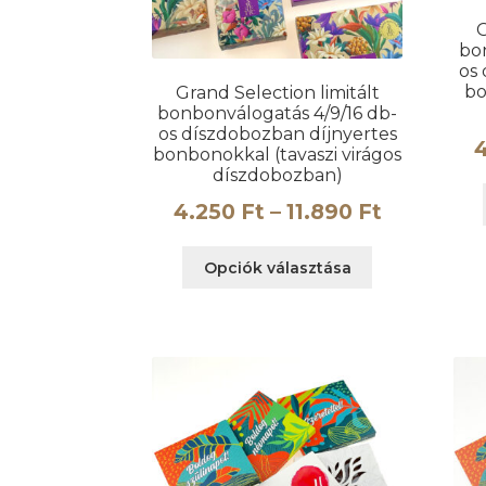
G
bo
os
b
Grand Selection limitált
bonbonválogatás 4/9/16 db-
os díszdobozban díjnyertes
bonbonokkal (tavaszi virágos
díszdobozban)
Ártartom
4.250
Ft
–
11.890
Ft
4.250 Ft
Ennek
Opciók választása
-
a
terméknek
11.890 Ft
több
variációja
van.
A
változatok
a
termékoldalo