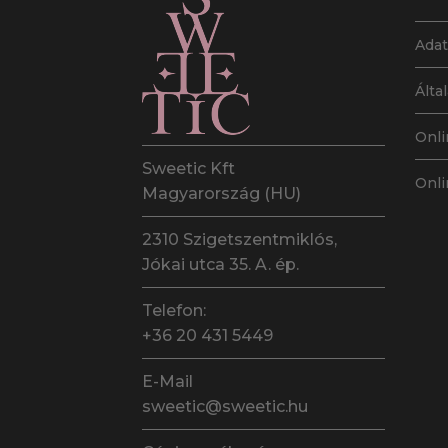
választhatók
ki
Adat
Álta
Onli
Sweetic Kft
Onli
Magyarország (HU)
2310 Szigetszentmiklós,
Jókai utca 35. A. ép.
Telefon:
+36 20 431 5449
E-Mail
sweetic@sweetic.hu