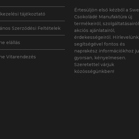
választhatók
Értesüljön első kézből a Swe
ki
kezelési tájékoztató
Csokoládé Manufaktúra új
termékeiről, szolgáltatásairól
lános Szerződési Feltételek
akciós ajánlatairól,
érdekességeiről. Hírlevelünk
ne elállás
segítségével fontos és
naprakész információkhoz ju
ne Vitarendezés
gyorsan, kényelmesen.
Szeretettel várjuk
közösségünkben!