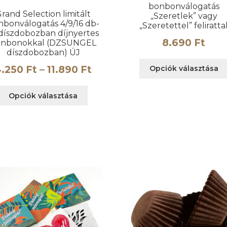
bonbonválogatás
rand Selection limitált
„Szeretlek” vagy
nbonválogatás 4/9/16 db-
„Szeretettel” feliratta
 díszdobozban díjnyertes
8.690
Ft
onbonokkal (DZSUNGEL
díszdobozban) ÚJ
Ártartomány:
4.250
Ft
–
11.890
Ft
Opciók választása
4.250 Ft
Ennek
Opciók választása
ány:
-
a
terméknek
11.890 Ft
több
variációja
van.
A
változatok
a
termékoldalon
választhatók
ki
n