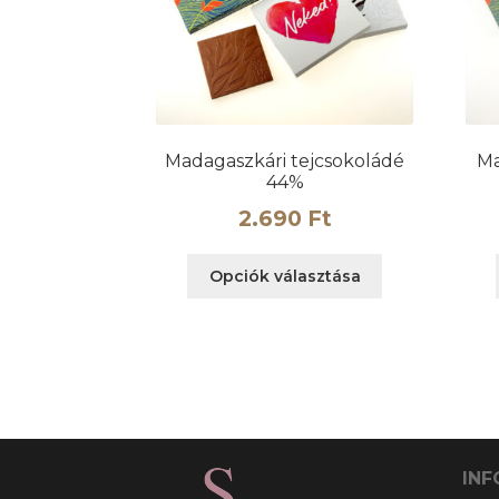
választhatók
ki
Madagaszkári tejcsokoládé
Ma
44%
2.690
Ft
Ennek
Opciók választása
a
terméknek
több
variációja
van.
A
változatok
a
INF
termékoldalo