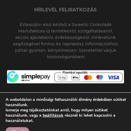
HÍRLEVÉL FELIRATKOZÁS
Értesüljön első kézből a Sweetic Csokoládé
Manufaktúra új termékeiről, szolgáltatásairól,
akciós ajánlatairól, érdekességeiről. Hírlevelünk
segítségével fontos és naprakész információkhoz
juthat gyorsan, kényelmesen. Szeretettel várjuk
közösségünkben!
A weboldalon a minőségi felhasználói élmény érdekében sütiket
használunk.
Ismerje meg tájékoztatónkat arról, hogy milyen sütiket
© 2026 SWEETIC CSOKOLÁDÉ MANUFAKTÚRA
használunk, vagy a
beállítások
résznél ki lehet kapcsolni a
|
|
SWEETIC@SWEETIC.HU
használatukat.
Készítette:
Flamich Gábor