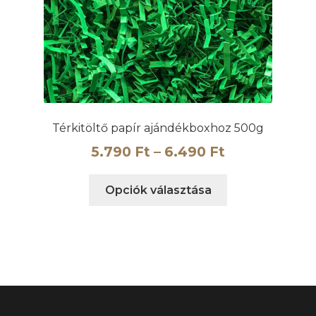
Térkitöltő papír ajándékboxhoz 500g
Ártartomány
5.790
Ft
–
6.490
Ft
5.790 Ft
Ennek
Opciók választása
-
a
6.490 Ft
terméknek
több
variációja
van.
A
változatok