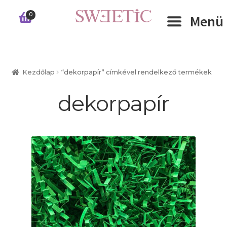
Ugrás
Kilépés
0
Menü
a
a
navigációhoz
tartalomba
Expand 
RÓLUNK
Kezdőlap
“dekorpapír” címkével rendelkező termékek
Expand 
WEBSHOP
dekorpapír
Expand 
CÉGEKNEK
INFORMÁCIÓK
KAPCSOLAT