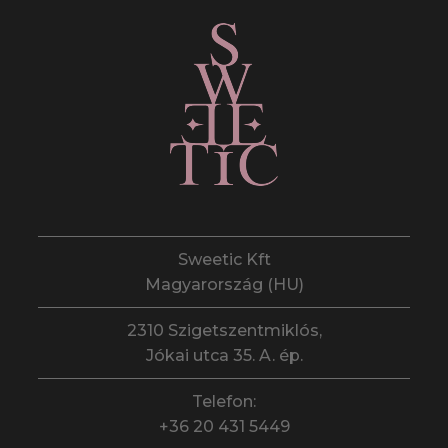
a
termékoldalon
választhatók
ki
Sweetic Kft
Magyarország (HU)
2310 Szigetszentmiklós,
Jókai utca 35. A. ép.
Telefon:
+36 20 431 5449