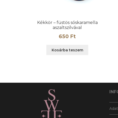
Kékkör – füstös sóskaramella
aszaltszilvával
650
Ft
Kosárba teszem
INF
Adat