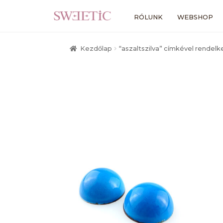
Ugrás
Kilépés
RÓLUNK
WEBSHOP
a
a
navigációhoz
tartalomba
Kezdőlap
“aszaltszilva” címkével rendel