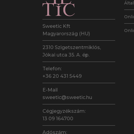
Álta
Onli
Sweetic Kft
Onli
Magyarország (HU)
2310 Szigetszentmiklós,
Jókai utca 35. A. ép.
Telefon:
+36 20 431 5449
E-Mail
sweetic@sweetic.hu
Cégjegyzékszám:
13 09 164700
Adószám: