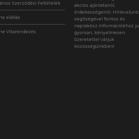
lános Szerződési Feltételek
akciós ajánlatairól,
érdekességeiről. Hírlevelünk
ne elállás
segítségével fontos és
naprakész információkhoz ju
ne Vitarendezés
gyorsan, kényelmesen.
Szeretettel várjuk
közösségünkben!