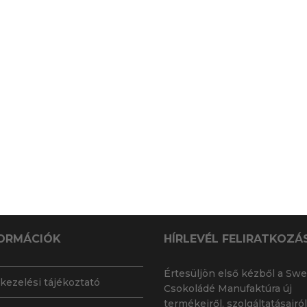
ORMÁCIÓK
HÍRLEVÉL FELIRATKOZÁ
Értesüljön első kézből a Swe
kezelési tájékoztató
Csokoládé Manufaktúra új
termékeiről, szolgáltatásairól