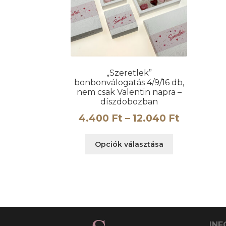
„Szeretlek”
bonbonválogatás 4/9/16 db,
nem csak Valentin napra –
díszdobozban
Ártartom
4.400
Ft
–
12.040
Ft
4.400 Ft
Ennek
Opciók választása
-
a
terméknek
12.040 Ft
több
variációja
van.
A
változatok
INF