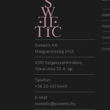
a
termékoldalo
választhatók
Adat
ki
Álta
Onli
Sweetic Kft
Onli
Magyarország (HU)
2310 Szigetszentmiklós,
Jókai utca 35. A. ép.
Telefon:
+36 20 431 5449
E-Mail
sweetic@sweetic.hu