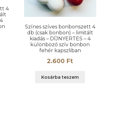
tt 4
ált
 4
on
Színes szíves bonbonszett 4
db (csak bonbon) – limitált
kiadás – DÍJNYERTES – 4
különböző szív bonbon
fehér kapszliban
2.600
Ft
Kosárba teszem