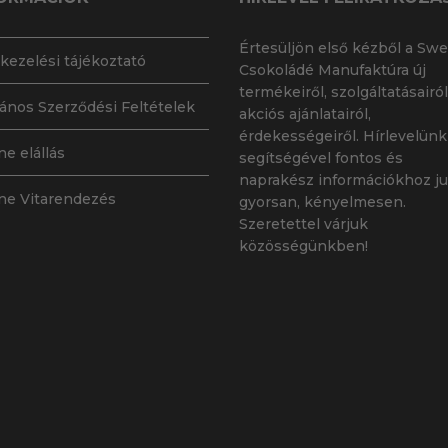
n
Értesüljön első kézből a Swe
kezelési tájékoztató
Csokoládé Manufaktúra új
termékeiről, szolgáltatásairól
lános Szerződési Feltételek
akciós ajánlatairól,
érdekességeiről. Hírlevelünk
ne elállás
segítségével fontos és
naprakész információkhoz ju
ne Vitarendezés
gyorsan, kényelmesen.
Szeretettel várjuk
közösségünkben!