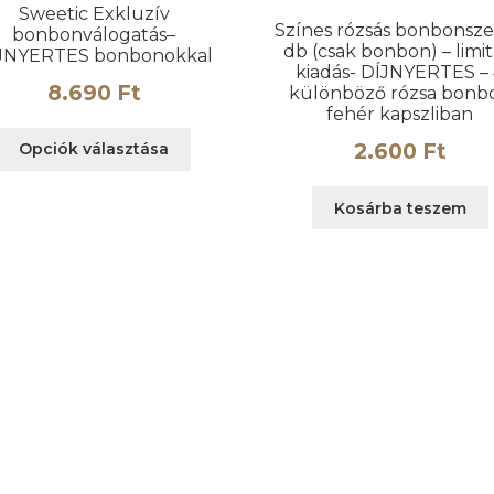
Sweetic Exkluzív
Színes rózsás bonbonsze
bonbonválogatás–
db (csak bonbon) – limit
JNYERTES bonbonokkal
kiadás- DÍJNYERTES –
8.690
Ft
különböző rózsa bonb
fehér kapszliban
Ennek
2.600
Ft
Opciók választása
a
terméknek
Kosárba teszem
több
variációja
van.
A
változatok
a
n
termékoldalon
választhatók
ki