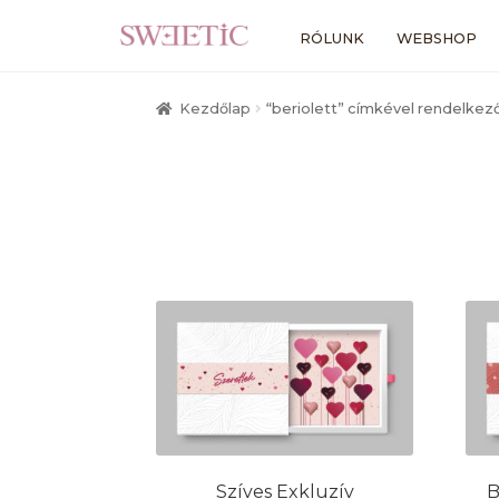
Ugrás
Kilépés
RÓLUNK
WEBSHOP
a
a
navigációhoz
tartalomba
Kezdőlap
“beriolett” címkével rendelke
Szíves Exkluzív
B