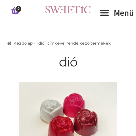
Ugrás
Kilépés
0
Menü
a
a
navigációhoz
tartalomba
Expand 
RÓLUNK
Kezdőlap
“dió” címkével rendelkező termékek
Expand 
WEBSHOP
dió
Expand 
CÉGEKNEK
INFORMÁCIÓK
KAPCSOLAT