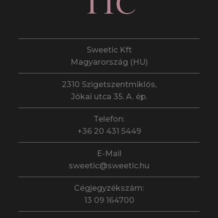
Sweetic Kft
Magyarország (HU)
2310 Szigetszentmiklós,
Jókai utca 35. A. ép.
Telefon:
+36 20 431 5449
E-Mail
sweetic@sweetic.hu
Cégjegyzékszám:
13 09 164700