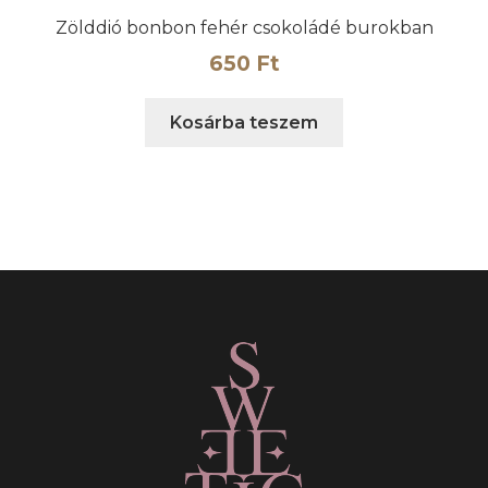
Zölddió bonbon fehér csokoládé burokban
650
Ft
Kosárba teszem